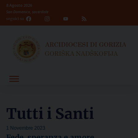
Skip
8 Agosto 2026
to
San Domenico, sacerdote
content
Facebook
Instagram
YouTube
Feed
seguici su
Channel
Tutti i Santi
1 Novembre 2023
Fede, speranza e amore