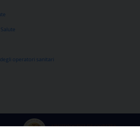
ute
 Salute
 degli operatori sanitari