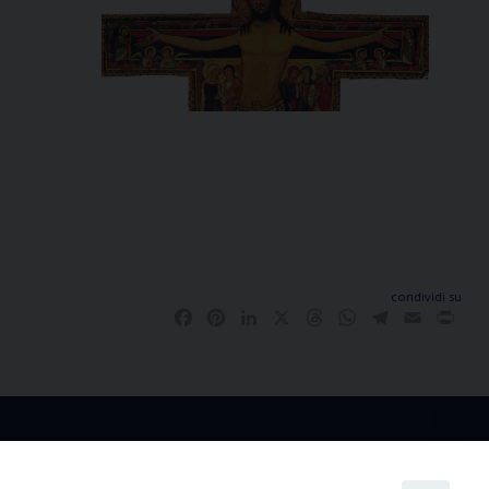
condividi su
Facebook
Pinterest
LinkedIn
X
Threads
WhatsApp
Telegram
Email
Pri