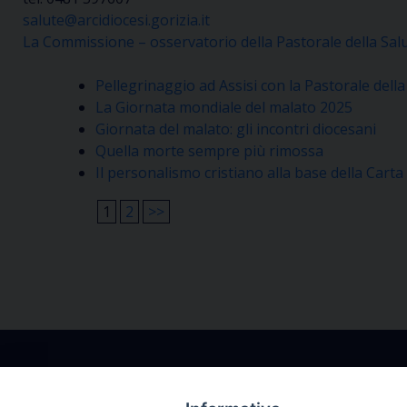
salute@arcidiocesi.gorizia.it
La Commissione – osservatorio della Pastorale della Sal
Pellegrinaggio ad Assisi con la Pastorale della
La Giornata mondiale del malato 2025
Giornata del malato: gli incontri diocesani
Quella morte sempre più rimossa
Il personalismo cristiano alla base della Carta
1
2
>>