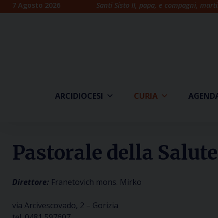
Skip
7 Agosto 2026
Santi Sisto II, papa, e compagni, marti
to
content
ARCIDIOCESI
CURIA
AGEND
Pastorale della Salute
Direttore:
Franetovich mons. Mirko
via Arcivescovado, 2 – Gorizia
tel. 0481 597607