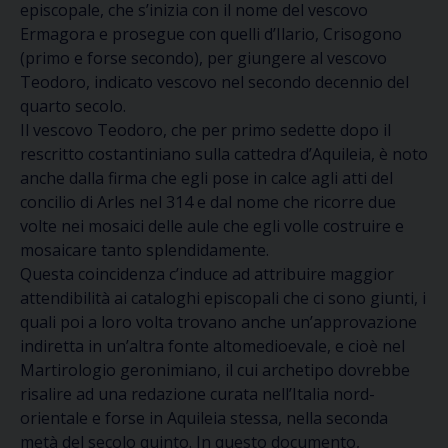
episcopale, che s’inizia con il nome del vescovo
Ermagora e prosegue con quelli d’Ilario, Crisogono
(primo e forse secondo), per giungere al vescovo
Teodoro, indicato vescovo nel secondo decennio del
quarto secolo.
Il vescovo Teodoro, che per primo sedette dopo il
rescritto costantiniano sulla cattedra d’Aquileia, è noto
anche dalla firma che egli pose in calce agli atti del
concilio di Arles nel 314 e dal nome che ricorre due
volte nei mosaici delle aule che egli volle costruire e
mosaicare tanto splendidamente.
Questa coincidenza c’induce ad attribuire maggior
attendibilità ai cataloghi episcopali che ci sono giunti, i
quali poi a loro volta trovano anche un’approvazione
indiretta in un’altra fonte altomedioevale, e cioè nel
Martirologio geronimiano, il cui archetipo dovrebbe
risalire ad una redazione curata nell’Italia nord-
orientale e forse in Aquileia stessa, nella seconda
metà del secolo quinto. In questo documento,