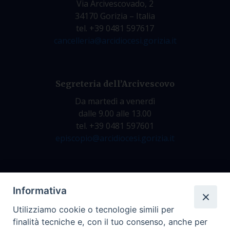
Via Arcivescovado, 2
34170 Gorizia – Italia
tel. +39 0481 597617
cancelleria@arcidiocesi.gorizia.it
Segreteria dell’Arcivescovo
Da martedì a venerdì
dalle 9.00 alle 13.00
tel. +39 0481 597601
episcopio@arcidiocesi.gorizia.it
Archivio Storico
Informativa
Da lunedì a venerdì
Utilizziamo cookie o tecnologie simili per
dalle 9.00 alle 12.30
finalità tecniche e, con il tuo consenso, anche per
tel. +39 0481 597628