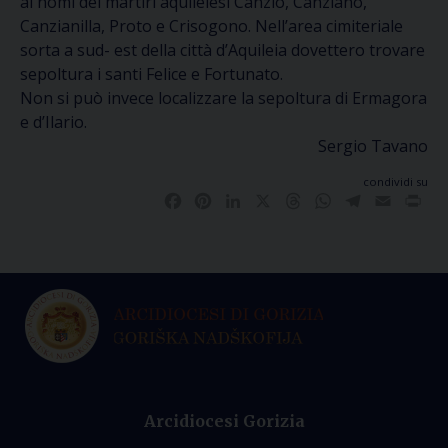
ai nomi dei martiri aquileiesi Canzio, Canziano,
Canzianilla, Proto e Crisogono. Nell’area cimiteriale
sorta a sud- est della città d’Aquileia dovettero trovare
sepoltura i santi Felice e Fortunato.
Non si può invece localizzare la sepoltura di Ermagora
e d’Ilario.
Sergio Tavano
condividi su
Facebook
Pinterest
LinkedIn
X
Threads
WhatsApp
Telegram
Email
Pri
Arcidiocesi Gorizia