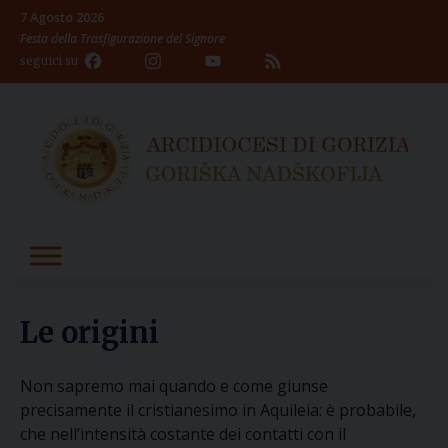
Skip
7 Agosto 2026
to
Festa della Trasfigurazione del Signore
content
Facebook
Instagram
YouTube
Feed
seguici su
Channel
Le origini
Non sapremo mai quando e come giunse
precisamente il cristianesimo in Aquileia: è probabile,
che nell’intensità costante dei contatti con il