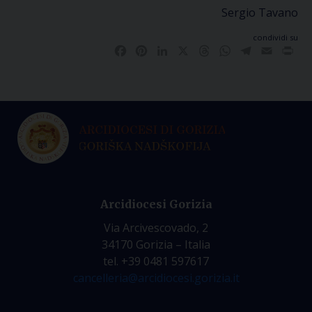
Sergio Tavano
condividi su
Facebook
Pinterest
LinkedIn
X
Threads
WhatsApp
Telegram
Email
Pri
Arcidiocesi Gorizia
Via Arcivescovado, 2
34170 Gorizia – Italia
tel. +39 0481 597617
cancelleria@arcidiocesi.gorizia.it