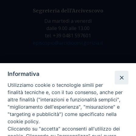
Segreteria dell’Arcivescovo
Da martedì a venerdì
dalle 9.00 alle 13.00
tel. +39 0481 597601
episcopio@arcidiocesi.gorizia.it
Archivio Storico
Informativa
Da lunedì a venerdì
Utilizziamo cookie o tecnologie simili per
dalle 9.00 alle 12.30
finalità tecniche e, con il tuo consenso, anche per
tel. +39 0481 597628
altre finalità ("interazioni e funzionalità semplici",
archivio@arcidiocesi.gorizia.it
"miglioramento dell'esperienza", "misurazione" e
"targeting e pubblicità") come specificato nella
cookie policy.
Ufficio Comunicazioni Sociali
Cliccando su "accetta" acconsenti all'utilizzo dei