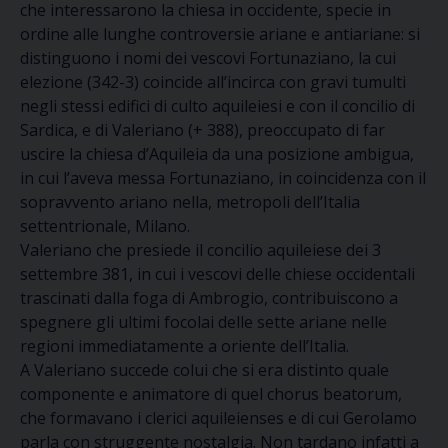
che interessarono la chiesa in occidente, specie in
ordine alle lunghe controversie ariane e antiariane: si
distinguono i nomi dei vescovi Fortunaziano, la cui
elezione (342-3) coincide all’incirca con gravi tumulti
negli stessi edifici di culto aquileiesi e con il concilio di
Sardica, e di Valeriano (+ 388), preoccupato di far
uscire la chiesa d’Aquileia da una posizione ambigua,
in cui l’aveva messa Fortunaziano, in coincidenza con il
sopravvento ariano nella, metropoli dell’Italia
settentrionale, Milano.
Valeriano che presiede il concilio aquileiese dei 3
settembre 381, in cui i vescovi delle chiese occidentali
trascinati dalla foga di Ambrogio, contribuiscono a
spegnere gli ultimi focolai delle sette ariane nelle
regioni immediatamente a oriente dell’Italia.
A Valeriano succede colui che si era distinto quale
componente e animatore di quel chorus beatorum,
che formavano i clerici aquileienses e di cui Gerolamo
parla con struggente nostalgia. Non tardano infatti a