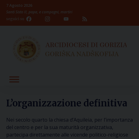
Skip
7 Agosto 2026
to
Santi Sisto II, papa, e compagni, martiri
content
Facebook
Instagram
YouTube
Feed
seguici su
Channel
L’organizzazione definitiva
Nei secolo quarto la chiesa d’Aquileia, per l’importanza
del centro e per la sua maturità organizzativa,
partecipa direttamente alle vicende politico-religiose