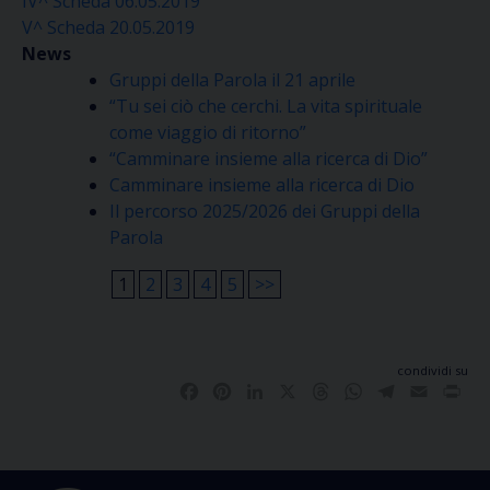
IV^ Scheda 06.05.2019
V^ Scheda 20.05.2019
News
Gruppi della Parola il 21 aprile
“Tu sei ciò che cerchi. La vita spirituale
come viaggio di ritorno”
“Camminare insieme alla ricerca di Dio”
Camminare insieme alla ricerca di Dio
Il percorso 2025/2026 dei Gruppi della
Parola
1
2
3
4
5
>>
condividi su
Facebook
Pinterest
LinkedIn
X
Threads
WhatsApp
Telegram
Email
Pri