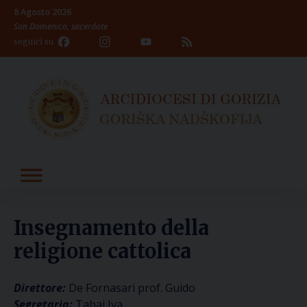
Skip
8 Agosto 2026
to
San Domenico, sacerdote
content
Facebook
Instagram
YouTube
Feed
seguici su
Channel
Insegnamento della
religione cattolica
Direttore:
De Fornasari prof. Guido
Segretaria:
Tabaj Iva