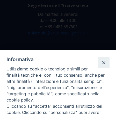
Segreteria dell’Arcivescovo
Da martedì a venerdì
dalle 9.00 alle 13.00
tel. +39 0481 597601
episcopio@arcidiocesi.gorizia.it
Archivio Storico
Informativa
Da lunedì a venerdì
Utilizziamo cookie o tecnologie simili per
dalle 9.00 alle 12.30
finalità tecniche e, con il tuo consenso, anche per
tel. +39 0481 597628
altre finalità ("interazioni e funzionalità semplici",
archivio@arcidiocesi.gorizia.it
"miglioramento dell'esperienza", "misurazione" e
"targeting e pubblicità") come specificato nella
cookie policy.
Ufficio Comunicazioni Sociali
Cliccando su "accetta" acconsenti all'utilizzo dei
tel. +39 0481 531663
cookie. Cliccando su "personalizza" puoi avere