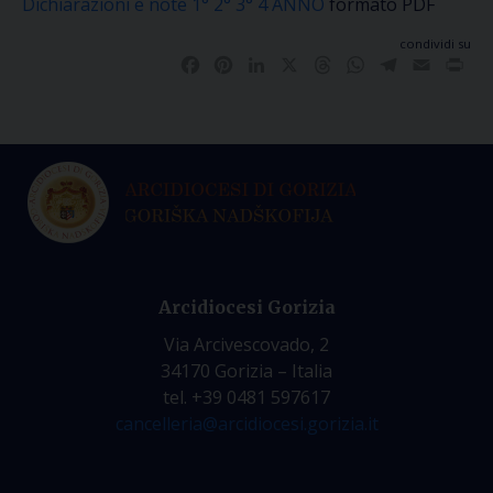
Dichiarazioni e note 1° 2° 3° 4 ANNO
formato PDF
condividi su
Facebook
Pinterest
LinkedIn
X
Threads
WhatsApp
Telegram
Email
Pri
Arcidiocesi Gorizia
Via Arcivescovado, 2
34170 Gorizia – Italia
tel. +39 0481 597617
cancelleria@arcidiocesi.gorizia.it