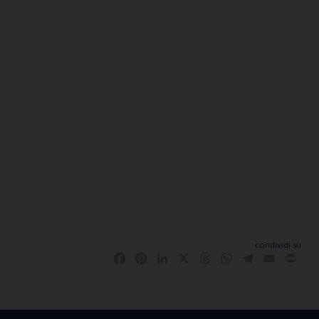
condividi su
Facebook
Pinterest
LinkedIn
X
Threads
WhatsApp
Telegram
Email
Pri