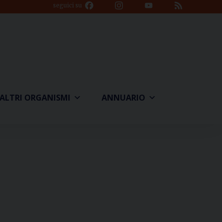
Facebook
Instagram
YouTube
Feed
seguici su
Channel
ALTRI ORGANISMI
ANNUARIO