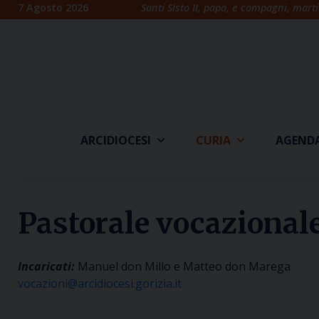
Skip
7 Agosto 2026
Santi Sisto II, papa, e compagni, marti
to
content
ARCIDIOCESI
CURIA
AGEND
Pastorale vocazional
Incaricati:
Manuel don Millo e Matteo don Marega
vocazioni@arcidiocesi.gorizia.it