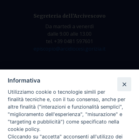
Segreteria dell’Arcivescovo
Da martedì a venerdì
dalle 9.00 alle 13.00
tel. +39 0481 597601
episcopio@arcidiocesi.gorizia.it
Archivio Storico
Informativa
Da lunedì a venerdì
Utilizziamo cookie o tecnologie simili per
dalle 9.00 alle 12.30
finalità tecniche e, con il tuo consenso, anche per
tel. +39 0481 597628
altre finalità ("interazioni e funzionalità semplici",
archivio@arcidiocesi.gorizia.it
"miglioramento dell'esperienza", "misurazione" e
"targeting e pubblicità") come specificato nella
cookie policy.
Ufficio Comunicazioni Sociali
Cliccando su "accetta" acconsenti all'utilizzo dei