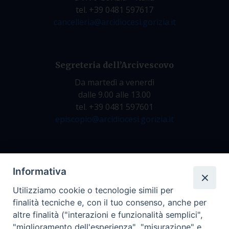
tel. +39 0481 597617
cancelleria@arcidiocesi.gorizia.it
Segreteria dell’Arcivescovo
Da martedì a venerdì
dalle 9.00 alle 13.00
tel. +39 0481 597601
episcopio@arcidiocesi.gorizia.it
Archivio Storico
Informativa
Da lunedì a venerdì
Utilizziamo cookie o tecnologie simili per
dalle 9.00 alle 12.30
finalità tecniche e, con il tuo consenso, anche per
tel. +39 0481 597628
altre finalità ("interazioni e funzionalità semplici",
archivio@arcidiocesi.gorizia.it
"miglioramento dell'esperienza", "misurazione" e