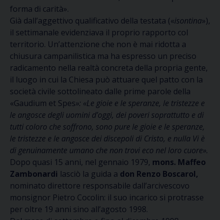
forma di carità».
Già dall’aggettivo qualificativo della testata («
isontina
»),
il settimanale evidenziava il proprio rapporto col
territorio. Un’attenzione che non è mai ridotta a
chiusura campanilistica ma ha espresso un preciso
radicamento nella realtà concreta della propria gente,
il luogo in cui la Chiesa può attuare quel patto con la
società civile sottolineato dalle prime parole della
«Gaudium et Spes
»: «Le gioie e le speranze, le tristezze e
le angosce degli uomini d’oggi, dei poveri soprattutto e di
tutti coloro che soffrono, sono pure le gioie e le speranze,
le tristezze e le angosce dei discepoli di Cristo, e nulla Vi è
di genuinamente umano che non trovi eco nel loro cuore».
Dopo quasi 15 anni, nel gennaio 1979,
mons. Maffeo
Zambonardi
lasciò la guida a
don Renzo Boscarol,
nominato direttore responsabile dall’arcivescovo
monsignor Pietro Cocolin: il suo incarico si protrasse
per oltre 19 anni sino all’agosto 1998.