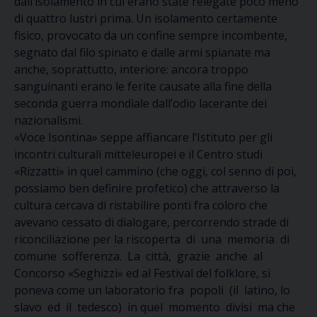
dall’isolamento in cui erano state relegate poco meno
di quattro lustri prima. Un isolamento certamente
fisico, provocato da un confine sempre incombente,
segnato dal filo spinato e dalle armi spianate ma
anche, soprattutto, interiore: ancora troppo
sanguinanti erano le ferite causate alla fine della
seconda guerra mondiale dall’odio lacerante dei
nazionalismi.
«Voce Isontina» seppe affiancare l’Istituto per gli
incontri culturali mitteleuropei e il Centro studi
«Rizzatti» in quel cammino (che oggi, col senno di poi,
possiamo ben definire profetico) che attraverso la
cultura cercava di ristabilire ponti fra coloro che
avevano cessato di dialogare, percorrendo strade di
riconciliazione per la riscoperta di una memoria di
comune sofferenza. La città, grazie anche al
Concorso «Seghizzi» ed al Festival del folklore, si
poneva come un laboratorio fra popoli (il latino, lo
slavo ed il tedesco) in quel momento divisi ma che