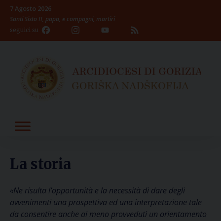
Skip
7 Agosto 2026
to
Santi Sisto II, papa, e compagni, martiri
content
Facebook
Instagram
YouTube
Feed
seguici su
Channel
La storia
«Ne risulta l’opportunità e la necessità di dare degli
avvenimenti una prospettiva ed una interpretazione tale
da consentire anche ai meno provveduti un orientamento