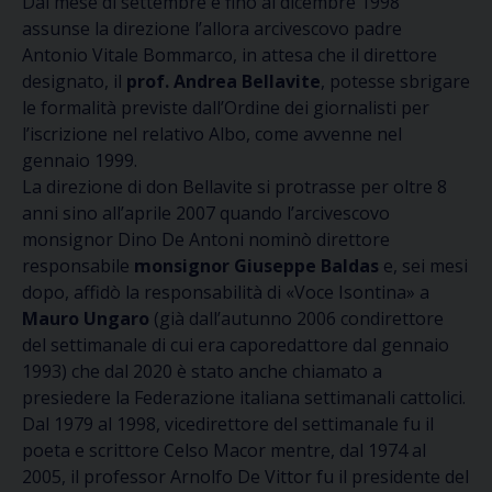
Dal mese di settembre e fino al dicembre 1998
assunse la direzione l’allora arcivescovo padre
Antonio Vitale Bommarco, in attesa che il direttore
designato, il
prof. Andrea Bellavite
, potesse sbrigare
le formalità previste dall’Ordine dei giornalisti per
l’iscrizione nel relativo Albo, come avvenne nel
gennaio 1999.
La direzione di don Bellavite si protrasse per oltre 8
anni sino all’aprile 2007 quando l’arcivescovo
monsignor Dino De Antoni nominò direttore
responsabile
monsignor Giuseppe Baldas
e, sei mesi
dopo, affidò la responsabilità di «Voce Isontina» a
Mauro Ungaro
(già dall’autunno 2006 condirettore
del settimanale di cui era caporedattore dal gennaio
1993) che dal 2020 è stato anche chiamato a
presiedere la Federazione italiana settimanali cattolici.
Dal 1979 al 1998, vicedirettore del settimanale fu il
poeta e scrittore Celso Macor mentre, dal 1974 al
2005, il professor Arnolfo De Vittor fu il presidente del