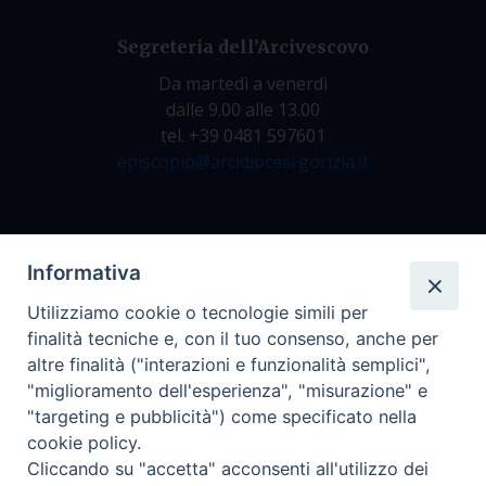
Segreteria dell’Arcivescovo
Da martedì a venerdì
dalle 9.00 alle 13.00
tel. +39 0481 597601
episcopio@arcidiocesi.gorizia.it
Archivio Storico
Informativa
Da lunedì a venerdì
Utilizziamo cookie o tecnologie simili per
dalle 9.00 alle 12.30
finalità tecniche e, con il tuo consenso, anche per
tel. +39 0481 597628
altre finalità ("interazioni e funzionalità semplici",
archivio@arcidiocesi.gorizia.it
"miglioramento dell'esperienza", "misurazione" e
"targeting e pubblicità") come specificato nella
cookie policy.
Ufficio Comunicazioni Sociali
Cliccando su "accetta" acconsenti all'utilizzo dei