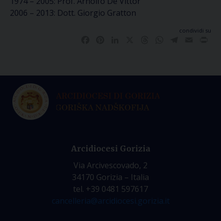
1974 – 2005: Prof. Arnolfo De Vittor
2006 – 2013: Dott. Giorgio Gratton
condividi su
Facebook
Pinterest
LinkedIn
X
Threads
WhatsApp
Telegram
Email
Pri
Arcidiocesi Gorizia
Via Arcivescovado, 2
34170 Gorizia – Italia
tel. +39 0481 597617
cancelleria@arcidiocesi.gorizia.it