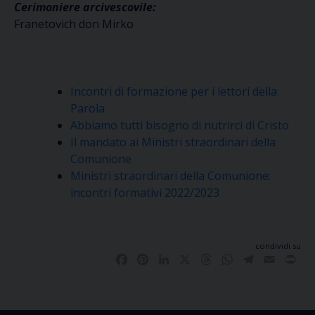
Cerimoniere arcivescovile:
Franetovich don Mirko
Incontri di formazione per i lettori della
Parola
Abbiamo tutti bisogno di nutrirci di Cristo
Il mandato ai Ministri straordinari della
Comunione
Ministri straordinari della Comunione:
incontri formativi 2022/2023
condividi su
Facebook
Pinterest
LinkedIn
X
Threads
WhatsApp
Telegram
Email
Pri