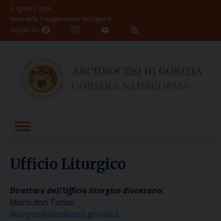
Skip
6 Agosto 2026
to
Festa della Trasfigurazione del Signore
content
Facebook
Instagram
YouTube
Feed
seguici su
Channel
Ufficio Liturgico
Direttore dell’Ufficio liturgico diocesano:
Moris don Tonso
liturgico@arcidiocesi.gorizia.it