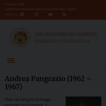
Skip
9 Agosto 2026
to
Santa Teresa Benedetta della Croce (Edith) Stein, vergine
content
Facebook
Instagram
YouTube
Feed
seguici su
Channel
Andrea Pangrazio (1962 –
1967)
Nato da famiglia di Asiago
emigrata in Ungheria, a