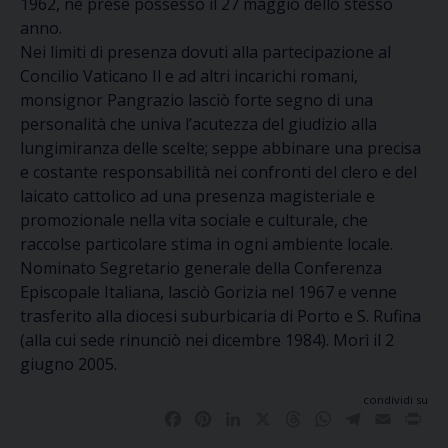
1962, ne prese possesso il 27 maggio dello stesso
anno.
Nei limiti di presenza dovuti alla partecipazione al
Concilio Vaticano Il e ad altri incarichi romani,
monsignor Pangrazio lasciò forte segno di una
personalità che univa l’acutezza del giudizio alla
lungimiranza delle scelte; seppe abbinare una precisa
e costante responsabilità nei confronti del clero e del
laicato cattolico ad una presenza magisteriale e
promozionale nella vita sociale e culturale, che
raccolse particolare stima in ogni ambiente locale.
Nominato Segretario generale della Conferenza
Episcopale Italiana, lasciò Gorizia nel 1967 e venne
trasferito alla diocesi suburbicaria di Porto e S. Rufina
(alla cui sede rinunciò nei dicembre 1984). Morì il 2
giugno 2005.
condividi su
Facebook
Pinterest
LinkedIn
X
Threads
WhatsApp
Telegram
Email
Pri