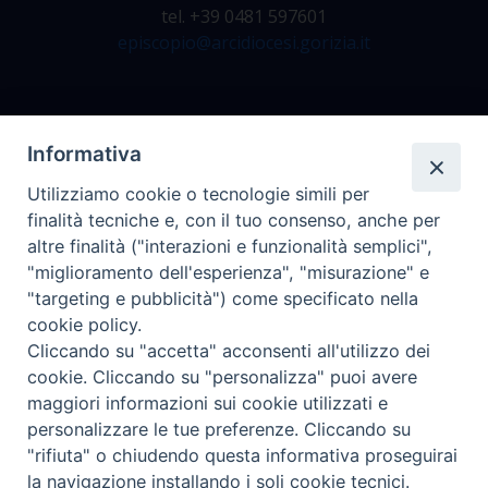
tel. +39 0481 597601
episcopio@arcidiocesi.gorizia.it
Archivio Storico
Informativa
Da lunedì a venerdì
Utilizziamo cookie o tecnologie simili per
dalle 9.00 alle 12.30
finalità tecniche e, con il tuo consenso, anche per
tel. +39 0481 597628
altre finalità ("interazioni e funzionalità semplici",
archivio@arcidiocesi.gorizia.it
"miglioramento dell'esperienza", "misurazione" e
"targeting e pubblicità") come specificato nella
cookie policy.
Ufficio Comunicazioni Sociali
Cliccando su "accetta" acconsenti all'utilizzo dei
tel. +39 0481 531663
cookie. Cliccando su "personalizza" puoi avere
ucs@arcidiocesi.gorizia.it
maggiori informazioni sui cookie utilizzati e
personalizzare le tue preferenze. Cliccando su
"rifiuta" o chiudendo questa informativa proseguirai
la navigazione installando i soli cookie tecnici.