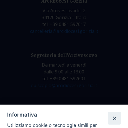
Arcidiocesi Gorizia
Via Arcivescovado, 2
34170 Gorizia – Italia
tel. +39 0481 597617
cancelleria@arcidiocesi.gorizia.it
Segreteria dell’Arcivescovo
Da martedì a venerdì
dalle 9.00 alle 13.00
tel. +39 0481 597601
episcopio@arcidiocesi.gorizia.it
Archivio Storico
Informativa
Da lunedì a venerdì
Utilizziamo cookie o tecnologie simili per
dalle 9.00 alle 12.30