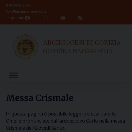
Skip
8 Agosto 2026
to
San Domenico, sacerdote
content
Facebook
Instagram
YouTube
Feed
seguici su
Channel
Messa Crismale
In questa pagina è possibile leggere e scaricare le
Omelie pronunciate dall’arcivescovo Carlo nella messa
Crismale del Giovedì Santo.