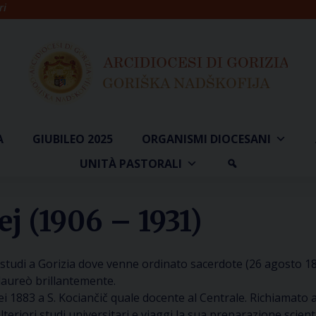
ri
A
GIUBILEO 2025
ORGANISMI DIOCESANI
UNITÀ PASTORALI
j (1906 – 1931)
studi a Gorizia dove venne ordinato sacerdote (26 agosto 1877)
laureò brillantemente.
ei 1883 a S. Kociančič quale docente al Centrale. Richiamato a
riori studi universitari e viaggi la sua preparazione scienti