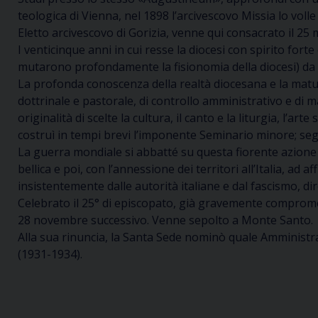
teologica di Vienna, nel 1898 l’arcivescovo Missia lo vol
Eletto arcivescovo di Gorizia, venne qui consacrato il 
I venticinque anni in cui resse la diocesi con spirito forte 
mutarono profondamente la fisionomia della diocesi) da g
La profonda conoscenza della realtà diocesana e la matura
dottrinale e pastorale, di controllo amministrativo e di 
originalità di scelte la cultura, il canto e la liturgia, l’ar
costruì in tempi brevi l’imponente Seminario minore; segu
La guerra mondiale si abbatté su questa fiorente azione 
bellica e poi, con l’annessione dei territori all’Italia, a
insistentemente dalle autorità italiane e dal fascismo, di
Celebrato il 25° di episcopato, già gravemente compromesso
28 novembre successivo. Venne sepolto a Monte Santo.
Alla sua rinuncia, la Santa Sede nominò quale Amministrat
(1931-1934).