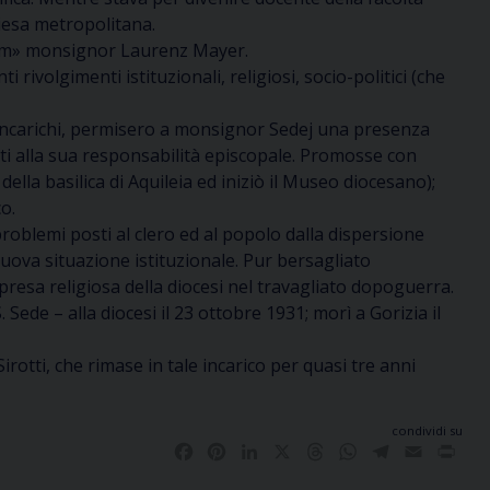
hiesa metropolitana.
neum» monsignor Laurenz Mayer.
i rivolgimenti istituzionali, religiosi, socio-politici (che
ti incarichi, permisero a monsignor Sedej una presenza
rti alla sua responsabilità episcopale. Promosse con
e della basilica di Aquileia ed iniziò il Museo diocesano);
o.
roblemi posti al clero ed al popolo dalla dispersione
 nuova situazione istituzionale. Pur bersagliato
ipresa religiosa della diocesi nel travagliato dopoguerra.
ede – alla diocesi il 23 ottobre 1931; morì a Gorizia il
otti, che rimase in tale incarico per quasi tre anni
condividi su
Facebook
Pinterest
LinkedIn
X
Threads
WhatsApp
Telegram
Email
Pri