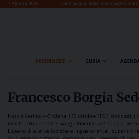
Skip
7 Agosto 2026
Santi Sisto II, papa, e compagni, marti
to
content
ARCIDIOCESI
CURIA
AGEND
Francesco Borgia Sede
Nato a Cerkno – Circhina il 10 ottobre 1854, compiuti gli 
inviato a frequentare l’«Augustineum» a Vienna, dove si 
Esperto di scienze bibliche e lingue orientali, subentrò n
Studi presso lo stesso «Augustineum», approfondì con ulte