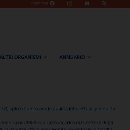
Facebook
Instagram
YouTube
Feed
seguici su
Channel
ALTRI ORGANISMI
ANNUARIO
, spiccò subito per le qualità intellettuali per cui fu
 Vienna nei 1889 con l’alto incarico di Direttore degli
fica. Mentre stava per divenire docente della facoltà