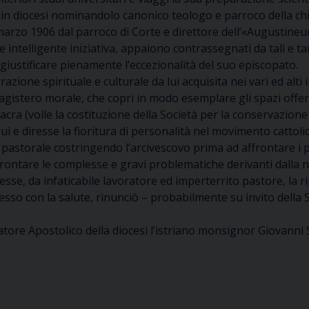
le in diocesi nominandolo canonico teologo e parroco della c
25 marzo 1906 dal parroco di Corte e direttore dell’«Augusti
e intelligente iniziativa, appaiono contrassegnati da tali e tant
iustificare pienamente l’eccezionalità del suo episcopato.
zione spirituale e culturale da lui acquisita nei vari ed al
magistero morale, che copri in modo esemplare gli spazi offe
te sacra (volle la costituzione della Società per la conservazion
ì e diresse la fioritura di personalità nel movimento cattolic
pastorale costringendo l’arcivescovo prima ad affrontare i p
d affrontare le complesse e gravi problematiche derivanti dalla
resse, da infaticabile lavoratore ed imperterrito pastore, la r
 con la salute, rinunciò – probabilmente su invito della S. S
ore Apostolico della diocesi l’istriano monsignor Giovanni Sir