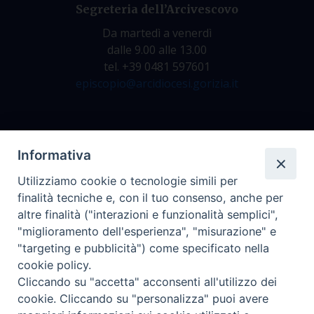
Segreteria dell’Arcivescovo
Da martedì a venerdì
dalle 9.00 alle 13.00
tel. +39 0481 597601
episcopio@arcidiocesi.gorizia.it
Archivio Storico
Informativa
Da lunedì a venerdì
Utilizziamo cookie o tecnologie simili per
dalle 9.00 alle 12.30
finalità tecniche e, con il tuo consenso, anche per
tel. +39 0481 597628
altre finalità ("interazioni e funzionalità semplici",
archivio@arcidiocesi.gorizia.it
"miglioramento dell'esperienza", "misurazione" e
"targeting e pubblicità") come specificato nella
cookie policy.
Ufficio Comunicazioni Sociali
Cliccando su "accetta" acconsenti all'utilizzo dei
tel. +39 0481 531663
cookie. Cliccando su "personalizza" puoi avere