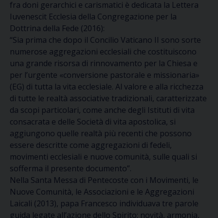
fra
doni gerarchici e carismatici
è dedicata la
Lettera
Iuvenescit
Ecclesia
della Congregazione per la
Dottrina della Fede
(2016):
“
Sia prima che dopo il Concilio Vaticano II sono sorte
numerose aggregazioni ecclesiali che costituiscono
una grande risorsa di rinnovamento per la Chiesa e
per l’urgente «conversi
one pastorale e missionaria»
(EG)
di tutta la vita ecclesiale. Al valore e alla ricchezza
di tutte le realtà associative tradizionali, caratterizzate
da scopi particolari, come anche degli Istituti di vita
consacrata e delle Società di vita apostolica, si
aggiungono quelle realtà più recenti che possono
essere descritte come aggregazioni di fedeli,
movimenti ecclesiali e nuove comunità, sulle quali si
sofferma il presente documento
”
.
Nella
Santa Messa di Pentecoste con i
Movimenti
, le
Nuove Comunità
, le
Associazioni
e le
Aggregazioni
Laicali
(2013),
papa Francesco
individua
va
tre parole
guida
legate all’azione dello Spi
rito:
novità, armonia,