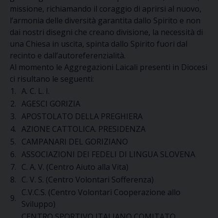
missione
,
richiamando
il coraggio
di
aprirsi al nuovo,
l’armonia delle diversità garantita dallo Spirito e non
dai nostri disegni che creano divisione,
la necessità di
una Chiesa in uscita, spinta dallo Spirito fuori dal
recinto e dall’autoreferenzialità.
Al momento le Aggregazioni Laicali presenti in Diocesi
ci
risultano le seguenti:
1.
A. C. L. I.
2.
AGESCI GORIZIA
3.
APOSTOLATO DELLA PREGHIERA
4.
AZIONE CATTOLICA. PRESIDENZA
5.
CAMPANARI DEL GORIZIANO
6.
ASSOCIAZIONI DEI FEDELI DI LINGUA SLOVENA
7.
C. A. V.
(Centro Aiuto alla Vita)
8.
C. V. S.
(Centro Volontari Sofferenza)
C.V.C.S. (
Centro Volontari Cooperazione allo
9.
Sviluppo
)
CENTRO SPORTIVO ITALIANO
COMITATO