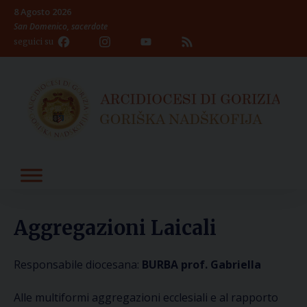
Skip
8 Agosto 2026
to
San Domenico, sacerdote
content
Facebook
Instagram
YouTube
Feed
seguici su
Channel
Aggregazioni Laicali
Responsabile diocesana:
BURBA prof. Gabriella
Alle
multiformi aggregazioni ecclesiali
e al rapporto