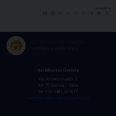
condividi su
Facebook
Pinterest
LinkedIn
X
Threads
WhatsApp
Telegram
Email
Pri
Arcidiocesi Gorizia
Via Arcivescovado, 2
34170 Gorizia – Italia
tel. +39 0481 597617
cancelleria@arcidiocesi.gorizia.it