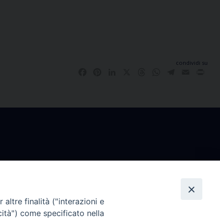
condividi su
Facebook
Pinterest
LinkedIn
X
Threads
WhatsApp
Telegram
Email
Pri
co
Ufficio Comunicazioni Sociali
rdì
tel. +39 0481 531663
altre finalità ("interazioni e
.30
ucs@arcidiocesi.gorizia.it
cità") come specificato nella