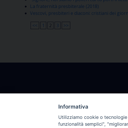
La fraternità presbiterale (2018)
Vescovi, presbiteri e diaconi: cristiani dei giorn
<<
1
2
3
>>
Arcidiocesi Gorizia
Segrete
Informativa
Via Arcivescovado, 2
Da 
Utilizziamo cookie o tecnologie s
34170 Gorizia – Italia
da
funzionalità semplici", "miglior