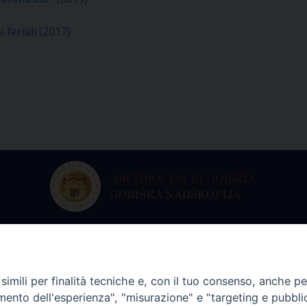
i feriali (2017)
ria dell’Arcivescovo
Archivio Stori
martedì a venerdì
Da lunedì a vene
imili per finalità tecniche e, con il tuo consenso, anche per 
lle 9.00 alle 13.00
dalle 9.00 alle 12
amento dell'esperienza", "misurazione" e "targeting e pubbli