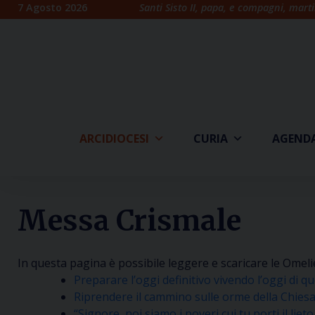
Skip
7 Agosto 2026
Santi Sisto II, papa, e compagni, marti
to
content
ARCIDIOCESI
CURIA
AGEND
Messa Crismale
In questa pagina è possibile leggere e scaricare le Omeli
Preparare l’oggi definitivo vivendo l’oggi di 
Riprendere il cammino sulle orme della Chiesa 
“Signore, noi siamo i poveri cui tu porti il lie