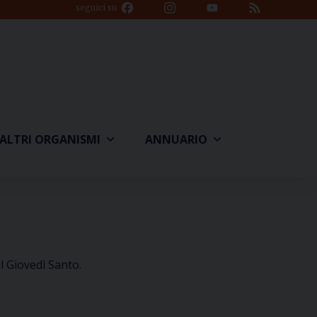
Facebook
Instagram
YouTube
Feed
seguici su
Channel
ALTRI ORGANISMI
ANNUARIO
l Giovedì Santo.