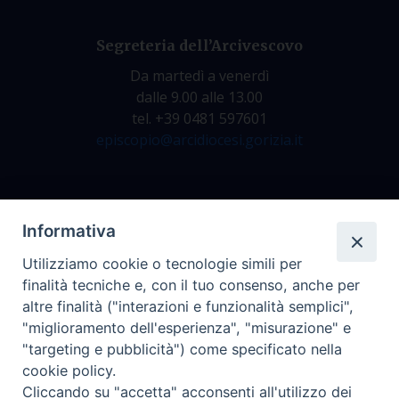
Segreteria dell’Arcivescovo
Da martedì a venerdì
dalle 9.00 alle 13.00
tel. +39 0481 597601
episcopio@arcidiocesi.gorizia.it
Archivio Storico
Informativa
Da lunedì a venerdì
Utilizziamo cookie o tecnologie simili per
dalle 9.00 alle 12.30
finalità tecniche e, con il tuo consenso, anche per
tel. +39 0481 597628
altre finalità ("interazioni e funzionalità semplici",
archivio@arcidiocesi.gorizia.it
"miglioramento dell'esperienza", "misurazione" e
"targeting e pubblicità") come specificato nella
cookie policy.
Ufficio Comunicazioni Sociali
Cliccando su "accetta" acconsenti all'utilizzo dei