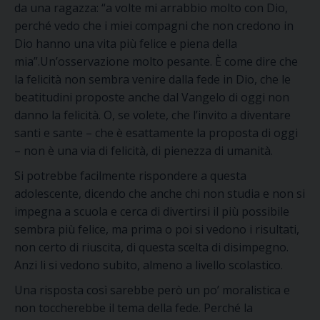
da una ragazza:
“a volte mi arrabbio molto con Dio,
perché vedo che i miei compagni che non credono in
Dio hanno una vita più felice e piena
della
mia
”
.
Un’osservazione molto pesante. È come dire che
la felicità non sembra venire dalla fede in Dio, che le
beatitudini proposte anche dal Vangelo di oggi non
danno la felicità. O, se volete, che l
’invito a
diventare
santi e sante – che è esattamente la proposta di oggi
– non è una via di felicità, di pienezza di umanità.
Si potrebbe facilmente ri
spondere
a questa
adolescente, dicendo che anche chi non studia e non si
impegna a scuola e cerca di divertirsi il più possibile
sembra più felice, ma prima o poi si vedono i risultati
,
non certo di riuscita
,
di questa scelta di disimpegno.
Anzi li si vedono subito, almeno a livello scolastico.
Una risposta così sarebbe però un po’ moralist
ic
a e
non toccherebbe il tema della fede.
Perché la