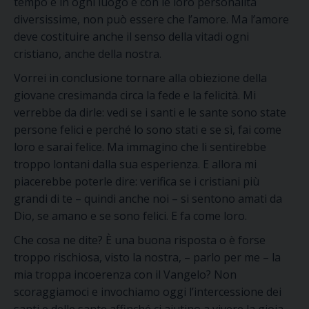
tempo e in ogni luogo e con le loro personalità
diversissime, non può essere che l’amore.
Ma
l’amore
deve
costituire
a
nche il senso della vita
di ogni
cristiano, anche della nostra
.
Vorrei
in conclusione
tornare alla obiezione della
giovane cresimanda
circa la fede e la felicità
.
Mi
verrebbe da dirle: ved
i
se i santi e le sante sono state
persone felici e perché lo sono stati
e se sì, fai come
loro e sarai felice
. Ma immagino che li sen
tirebbe
troppo lontani
dalla sua esperienza
.
E allora mi
piacerebbe poterle dire: ve
rifica se
i cristiani più
grandi di te
– quindi anche noi –
si sentono amati
da
Dio
, se amano e se sono felici.
E fa come loro.
Che cosa
ne
dite
?
È
una buona risposta o è forse
troppo rischiosa, visto la nostra
,
– parlo per me
–
la
mia troppa incoerenza con il Vangelo?
Non
scoraggiamoci e invochiamo oggi l
’intercessione dei