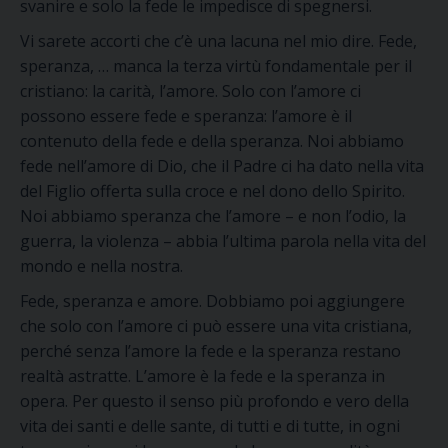
svanire e solo la fede le impedisce di spegnersi.
Vi sarete accorti che
c’è una lacuna
nel mio dire.
Fede,
speranza, …
manca la terza virtù fondamentale per il
cristiano:
la
carità
, l’
amore.
Solo con l’amore ci
possono essere fede e speranza
: l’amore è il
contenuto della fede e della speranza
.
Noi
abbiamo
fede
nell’amore di Dio,
che il Padre ci
ha dato nella
vita
del Figlio offerta sulla croce e nel dono del
lo Spirito.
Noi abbiamo speranza che l’amore – e non l’odio, la
guerra, la violenza – abbia l’ultima parola nella vita del
mondo e nella nostra.
Fede, speranza e amore
.
Dobbiamo
poi
aggiungere
che solo con l’amore ci può essere una vita cristiana,
perché senza l’amore la fede e la speranza restano
realtà astratte. L’amore è la fede e la speranza in
opera.
Per questo i
l senso più profondo e vero della
vita dei santi e delle sante, di tutti
e di tutte
,
in ogni