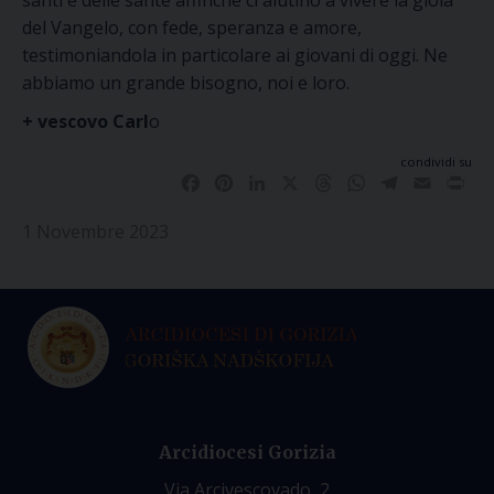
santi e delle sante
affinché
ci aiuti
no
a vivere la gioia
del Vangelo,
con fede, speranza e amore,
testimoniandola
in particolare ai giovani di oggi.
Ne
abbiamo un grande bisogno, noi e loro.
+ vescovo Carl
o
condividi su
Facebook
Pinterest
LinkedIn
X
Threads
WhatsApp
Telegram
Email
Pri
1 Novembre 2023
Arcidiocesi Gorizia
Via Arcivescovado, 2