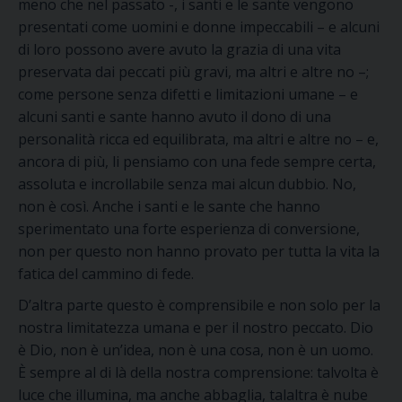
meno che nel passato -, i santi e le sante vengono
presentati come uomini e donne impeccabili – e alcuni
di loro possono avere avuto la grazia di una vita
preservata dai peccati più gravi
, ma altri e altre no
–
;
come persone senza difetti e limitazioni umane – e
alcuni santi e sante hanno avuto il dono di una
personalità ricca ed equilibrata
, ma altri e altre no
– e,
ancora di più,
li pensiamo
con una fede sempre certa,
assoluta e incrollabile senza mai alcun dubbio.
No,
non è così.
Anche i santi e le sante che hanno
sperimentato
una forte esperienza di conversione,
non
per questo non hanno provato per tutta
la
vita la
fatica del cammino di fede.
D’altra parte questo è comprensibile
e non solo per la
nostra limitatezza umana e per il nostro peccato.
Dio
è Dio, non è un’idea, non è una cosa, non è un uomo.
È sempre al di là della nostra comprensione: talvolta è
luce che illumina, ma anche abbaglia, talaltra è nube