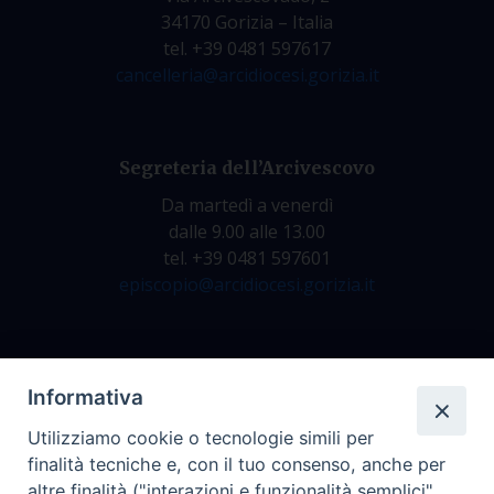
34170 Gorizia – Italia
tel. +39 0481 597617
cancelleria@arcidiocesi.gorizia.it
Segreteria dell’Arcivescovo
Da martedì a venerdì
dalle 9.00 alle 13.00
tel. +39 0481 597601
episcopio@arcidiocesi.gorizia.it
Archivio Storico
Informativa
Da lunedì a venerdì
Utilizziamo cookie o tecnologie simili per
dalle 9.00 alle 12.30
finalità tecniche e, con il tuo consenso, anche per
tel. +39 0481 597628
altre finalità ("interazioni e funzionalità semplici",