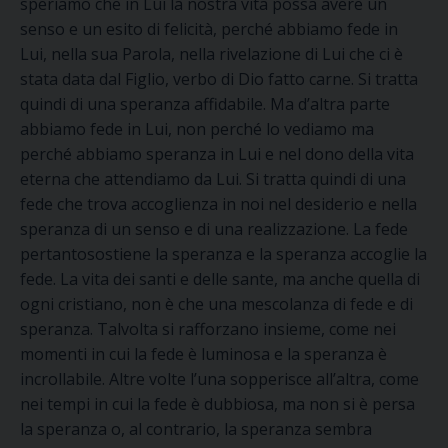
speriamo
che in Lui la nostra vita
possa avere
un
senso
e un esito di felicità
, perché
abbiamo fede
in
Lui, nella sua Parola, nella rivelazione di Lui che ci è
stata data dal Figlio, verbo di Dio fatto carne. Si tratta
quindi di una speranza affidabile.
Ma
d’altra parte
abbiamo fede i
n Lui, non perché lo vediamo ma
perché
abbiamo speranza
in Lui e nel dono della vita
eterna che attendiamo
da Lui. Si tratta quindi di una
fede che trova
accoglienza
in noi
ne
l desiderio e
nel
la
speranza di un senso e di una realizzazione.
La fede
pertanto
sostiene la speranza e la speranza accoglie la
fede. La vita dei santi e delle sante, ma anche quella di
ogni cristiano, non è che un
a
mescolanza
di fede e di
speranza. Talvolta si rafforzano insieme
,
come nei
momenti in cui la fede è luminosa e la speranza è
incrollabile
.
A
ltre volte l’una sopperisce all’altra, come
nei
tempi
in cui la fede è dubbiosa, ma non si
è
per
sa
la speranza o, al contrario, la speranza sembra