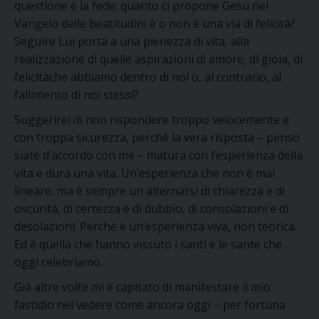
questione è
la
fede: quanto ci propone Gesù nel
Vangelo delle beatitudini è o non è una via di felicità?
Seguire Lui porta a una pienezza di vita, alla
realizzazione di quelle aspirazioni di amore, di gioia
, di
felicità
che abbiamo dentro di noi
o, al contrario, al
fallimento d
i noi stessi
?
Suggerirei di non rispondere troppo velocemente e
con troppa sicurezza, perché la vera risposta
– penso
siate d’accordo
con me
–
matura con l’esperienza della
vita
e dura una vita
.
Un’esperienza che non è mai
lineare, ma è sempre un alternarsi di chiarezza e di
oscurità, di certezza e di dubbio, di consolazioni e di
desolazioni. Perché è un’esperienza viva, non teorica.
Ed è quella che hanno vissuto i santi e le sante che
oggi celebriamo.
Già altre volte mi è capitato di manifestare il mio
fastidio nel vedere come ancora oggi – per fortuna