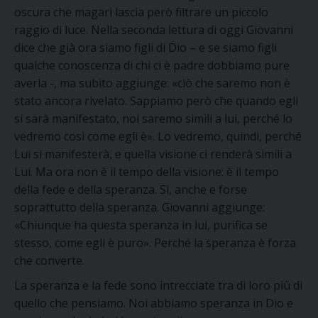
oscura
che magari lascia però filtrare un piccolo
raggio di luce
.
Nella seconda lettura
di oggi
Giovanni
dice che già ora siamo figli di Dio – e
se
siamo figli
qualche conoscenza di chi ci è padre dobbiamo pure
averla -, ma subito aggiunge:
«ciò che saremo non è
stato ancora rivelato. Sappiamo però che quando egli
si sarà manifestato, noi saremo simili a lui, perché lo
vedremo così come egli è»
. Lo vedremo, quindi, perché
Lui si manifesterà, e quella visione ci renderà simili a
Lui. Ma ora non è il tempo della visione:
è
il tempo
della fede e della speranza. Sì, anche e forse
soprattutto della speranza.
Giovanni aggiunge:
«Chiunque ha questa speranza in lui, purifica
se
stesso, come egli è puro»
.
Perché la speranza è forza
che converte.
La speranza e la fede sono intrecciate tra di loro più di
quello che pensiamo. Noi
abbiamo speranza
in Dio e