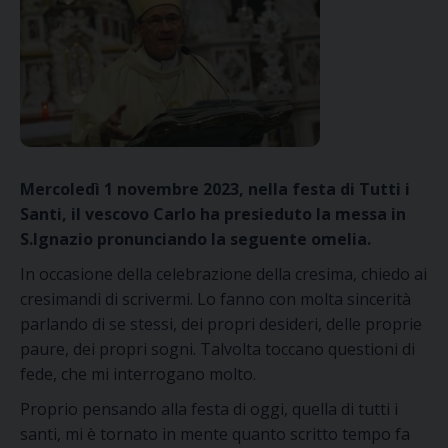
Mercoledì 1 novembre 2023, nella festa di Tutti i
Santi, il vescovo Carlo ha presieduto la messa in
S.Ignazio pronunciando la seguente omelia.
I
n occasione della
celebrazione della
cresima
,
chiedo
ai
cresimandi d
i scrivermi.
Lo fanno
con molta sincerità
parlando di
se
stessi, dei propri desideri, delle proprie
paure, dei propri sogni.
T
alvolta toccano questioni di
fede, che mi
interrogano molto
.
Proprio pensando alla festa di oggi, quella di tutti i
santi, mi è tornato in mente quanto scritto tempo fa