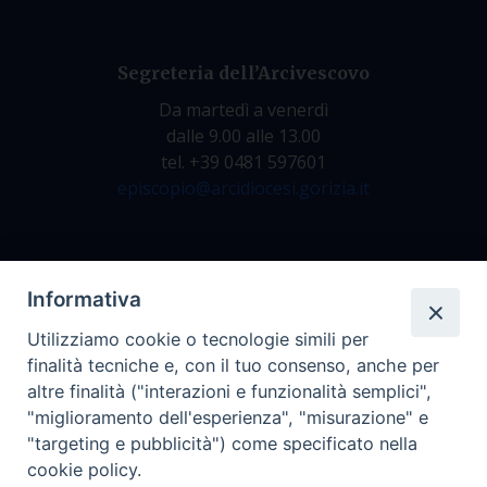
Segreteria dell’Arcivescovo
Da martedì a venerdì
dalle 9.00 alle 13.00
tel. +39 0481 597601
episcopio@arcidiocesi.gorizia.it
Archivio Storico
Informativa
Da lunedì a venerdì
Utilizziamo cookie o tecnologie simili per
dalle 9.00 alle 12.30
finalità tecniche e, con il tuo consenso, anche per
tel. +39 0481 597628
altre finalità ("interazioni e funzionalità semplici",
archivio@arcidiocesi.gorizia.it
"miglioramento dell'esperienza", "misurazione" e
"targeting e pubblicità") come specificato nella
cookie policy.
Ufficio Comunicazioni Sociali