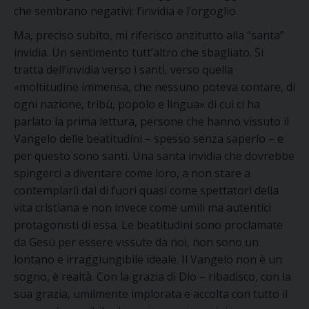
che sembrano negativi: l’invidia e l’orgoglio.
Ma, preciso subito, mi riferisco anzitutto alla “santa”
invidia. Un sentimento tutt’altro che sbagliato. Si
tratta dell’invidia verso i santi, verso quella
«moltitudine immensa, che nessuno poteva contare, di
ogni nazione, tribù, popolo e lingua» di cui ci ha
parlato la prima lettura, persone che hanno vissuto il
Vangelo delle beatitudini – spesso senza saperlo – e
per questo sono santi. Una santa invidia che dovrebbe
spingerci a diventare come loro, a non stare a
contemplarli dal di fuori quasi come spettatori della
vita cristiana e non invece come umili ma autentici
protagonisti di essa. Le beatitudini sono proclamate
da Gesù per essere vissute da noi, non sono un
lontano e irraggiungibile ideale. Il Vangelo non è un
sogno, è realtà. Con la grazia di Dio – ribadisco, con la
sua grazia, umilmente implorata e accolta con tutto il