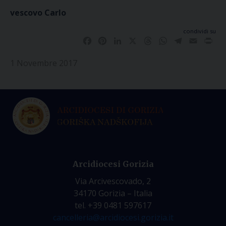
vescovo Carlo
condividi su
Facebook
Pinterest
LinkedIn
X
Threads
WhatsApp
Telegram
Email
Pri
1 Novembre 2017
Arcidiocesi Gorizia
Via Arcivescovado, 2
34170 Gorizia – Italia
tel. +39 0481 597617
cancelleria@arcidiocesi.gorizia.it