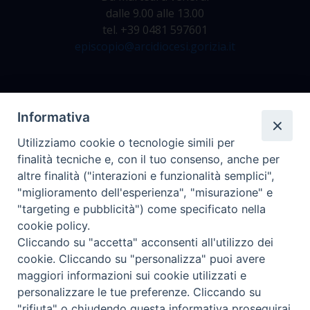
dalle 9.00 alle 13.00
tel. +39 0481 597601
episcopio@arcidiocesi.gorizia.it
Archivio Storico
Informativa
Da lunedì a venerdì
Utilizziamo cookie o tecnologie simili per
dalle 9.00 alle 12.30
finalità tecniche e, con il tuo consenso, anche per
tel. +39 0481 597628
altre finalità ("interazioni e funzionalità semplici",
archivio@arcidiocesi.gorizia.it
"miglioramento dell'esperienza", "misurazione" e
"targeting e pubblicità") come specificato nella
cookie policy.
Ufficio Comunicazioni Sociali
Cliccando su "accetta" acconsenti all'utilizzo dei
tel. +39 0481 531663
cookie. Cliccando su "personalizza" puoi avere
ucs@arcidiocesi.gorizia.it
maggiori informazioni sui cookie utilizzati e
personalizzare le tue preferenze. Cliccando su
"rifiuta" o chiudendo questa informativa proseguirai