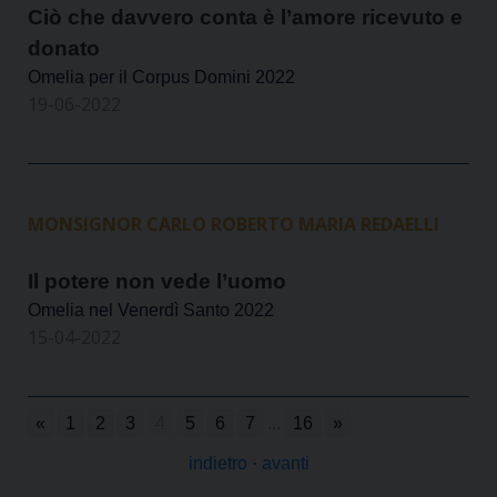
Ciò che davvero conta è l’amore ricevuto e
donato
Omelia per il Corpus Domini 2022
19-06-2022
MONSIGNOR CARLO ROBERTO MARIA REDAELLI
Il potere non vede l’uomo
Omelia nel Venerdì Santo 2022
15-04-2022
«
1
2
3
4
5
6
7
...
16
»
indietro
·
avanti