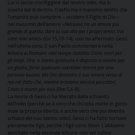
Lui si lascia crocifiggere dal nostro odio, ma lo
svuota dal di dentro, trasforma il massimo delitto che
l’umanità può compiere – uccidere il Figlio di Dio –
nel massimo dell’amore:
«Nessuno ha un amore più
grande di questo: dare la sua vita per i propri amici. Voi
siete miei amici»
(Gv 15,13-14), così ha affermato Gesù
nell’ultima cena. E san Paolo commenterà nella
lettera ai Romani:
«nel tempo stabilito Cristo morì per
gli empi. Ora, a stento qualcuno è disposto a morire per
un giusto; forse qualcuno oserebbe morire per una
persona buona. Ma Dio dimostra il suo amore verso di
noi nel fatto che, mentre eravamo ancora peccatori,
Cristo è morto per noi»
(Rm 5,6-8).
La morte di Gesù ci ha liberato dalla schiavitù
dell’odio (perché se è vero che chi odia mette in gioco
male la propria libertà, è anche vero che poi diventa
schiavo del suo stesso odio). Gesù ci ha fatto tornare
pienamente figli, perché i figli sono liberi. L’abbiamo
ascoltato nella seconda lettura:
«nisi več suženj,