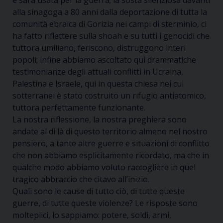
e sarà usata per la guerra; la sosta silenziosa davanti
alla sinagoga a 80 anni dalla deportazione di tutta la
comunità ebraica di Gorizia nei campi di sterminio, ci
ha fatto riflettere sulla shoah e su tutti i genocidi che
tuttora umiliano, feriscono, distruggono interi
popoli; infine abbiamo ascoltato qui drammatiche
testimonianze degli attuali conflitti in Ucraina,
Palestina e Israele, qui in questa chiesa nei cui
sotterranei è stato costruito un rifugio antiatomico,
tuttora perfettamente funzionante.
La nostra riflessione, la nostra preghiera sono
andate al di là di questo territorio almeno nel nostro
pensiero, a tante altre guerre e situazioni di conflitto
che non abbiamo esplicitamente ricordato, ma che in
qualche modo abbiamo voluto raccogliere in quel
tragico abbraccio che citavo all’inizio.
Quali sono le cause di tutto ciò, di tutte queste
guerre, di tutte queste violenze? Le risposte sono
molteplici, lo sappiamo: potere, soldi, armi,