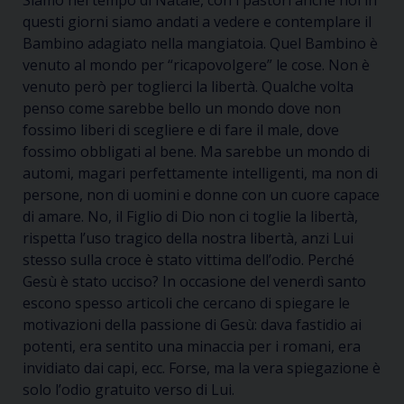
Siamo nel tempo di Natale, con i pastori anche noi in
questi giorni siamo andati a vedere e contemplare il
Bambino adagiato nella mangiatoia. Quel Bambino è
venuto al mondo per “ricapovolgere” le cose. Non è
venuto però per toglierci la libertà. Qualche volta
penso come sarebbe bello un mondo dove non
fossimo liberi di scegliere e di fare il male, dove
fossimo obbligati al bene. Ma sarebbe un mondo di
automi, magari perfettamente intelligenti, ma non di
persone, non di uomini e donne con un cuore capace
di amare. No, il Figlio di Dio non ci toglie la libertà,
rispetta l’uso tragico della nostra libertà, anzi Lui
stesso sulla croce è stato vittima dell’odio. Perché
Gesù è stato ucciso? In occasione del venerdì santo
escono spesso articoli che cercano di spiegare le
motivazioni della passione di Gesù: dava fastidio ai
potenti, era sentito una minaccia per i romani, era
invidiato dai capi, ecc. Forse, ma la vera spiegazione è
solo l’odio gratuito verso di Lui.