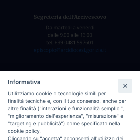
Segreteria dell’Arcivescovo
Da martedì a venerdì
dalle 9.00 alle 13.00
tel. +39 0481 597601
episcopio@arcidiocesi.gorizia.it
Archivio Storico
Informativa
Da lunedì a venerdì
Utilizziamo cookie o tecnologie simili per
dalle 9.00 alle 12.30
finalità tecniche e, con il tuo consenso, anche per
tel. +39 0481 597628
altre finalità ("interazioni e funzionalità semplici",
archivio@arcidiocesi.gorizia.it
"miglioramento dell'esperienza", "misurazione" e
"targeting e pubblicità") come specificato nella
cookie policy.
Ufficio Comunicazioni Sociali
Cliccando su "accetta" acconsenti all'utilizzo dei