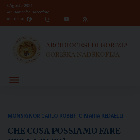
Skip
8 Agosto 2026
to
San Domenico, sacerdote
content
Facebook
Instagram
YouTube
Feed
seguici su
Channel
MONSIGNOR CARLO ROBERTO MARIA REDAELLI
CHE COSA POSSIAMO FARE