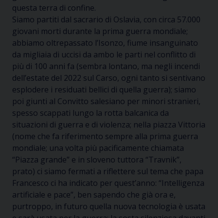
questa terra di confine.
Siamo partiti dal sacrario di Oslavia, con circa 57.000
giovani morti durante la prima guerra mondiale;
abbiamo oltrepassato l’Isonzo, fiume insanguinato
da migliaia di uccisi da ambo le parti nel conflitto di
più di 100 anni fa (sembra lontano, ma negli incendi
dell’estate del 2022 sul Carso, ogni tanto si sentivano
esplodere i residuati bellici di quella guerra); siamo
poi giunti al Convitto salesiano per minori stranieri,
spesso scappati lungo la rotta balcanica da
situazioni di guerra e di violenza; nella piazza Vittoria
(nome che fa riferimento sempre alla prima guerra
mondiale; una volta più pacificamente chiamata
“Piazza grande” e in sloveno tuttora “Travnik”,
prato) ci siamo fermati a riflettere sul tema che papa
Francesco ci ha indicato per quest’anno: “Intelligenza
artificiale e pace”, ben sapendo che già ora e,
purtroppo, in futuro quella nuova tecnologia è usata