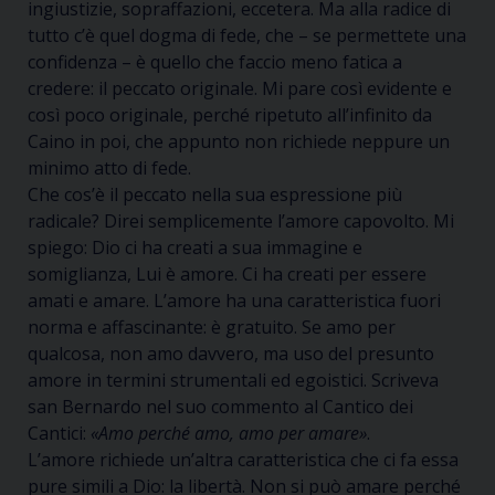
ingiustizie, sopraffazioni, eccetera. Ma alla radice di
tutto c’è quel dogma di fede, che – se permettete una
confidenza – è quello che faccio meno fatica a
credere: il peccato originale. Mi pare così evidente e
così poco originale, perché ripetuto all’infinito da
Caino in poi, che appunto non richiede neppure un
minimo atto di fede.
Che cos’è il peccato nella sua espressione più
radicale? Direi semplicemente l’amore capovolto. Mi
spiego: Dio ci ha creati a sua immagine e
somiglianza, Lui è amore. Ci ha creati per essere
amati e amare. L’amore ha una caratteristica fuori
norma e affascinante: è gratuito. Se amo per
qualcosa, non amo davvero, ma uso del presunto
amore in termini strumentali ed egoistici. Scriveva
san Bernardo nel suo commento al Cantico dei
Cantici:
«Amo perché amo, amo per amare»
.
L’amore richiede un’altra caratteristica che ci fa essa
pure simili a Dio: la libertà. Non si può amare perché