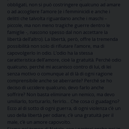
obbligati, non si può costringere qualcuno ad amare
o ad accogliere l’amore (e i femminicidi e anche i
delitti che talvolta riguardano anche i maschi –
piccole, ma non meno tragiche guerre dentro le
famiglie -, nascono spesso dal non accettare la
libertà dell’altro). La libertà, però, offre la tremenda
possibilità non solo di rifiutare l’amore, ma di
capovolgerlo in odio. L’odio ha la stessa
caratteristica dell’amore, cioè la gratuità. Perché odio
qualcuno, perché mi accanisco contro di lui, di lei
senza motivo o comunque al di là di ogni ragione
comprensibile anche se aberrante? Perché se ho
deciso di uccidere qualcuno, devo farlo anche
soffrire? Non basta eliminare un nemico, ma devo
umiliarlo, torturarlo, ferirlo… Che cosa ci guadagno?
Ecco al di sotto di ogni guerra, di ogni violenza c’è un
uso della libertà per odiare, c’è una gratuità per il
male, c’è un amore capovolto.