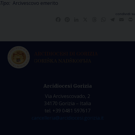
Tipo:
Arcivescovo emerito
condividi su
Facebook
Pinterest
LinkedIn
X
Threads
WhatsApp
Telegra
Emai
Arcidiocesi Gorizia
Via Arcivescovado, 2
34170 Gorizia – Italia
tel. +39 0481 597617
cancelleria@arcidiocesi.gorizia.it