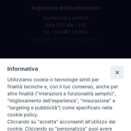
Segreteria dell’Arcivescovo
Da martedì a venerdì
dalle 9.00 alle 13.00
tel. +39 0481 597601
episcopio@arcidiocesi.gorizia.it
Archivio Storico
Informativa
Da lunedì a venerdì
Utilizziamo cookie o tecnologie simili per
dalle 9.00 alle 12.30
finalità tecniche e, con il tuo consenso, anche per
tel. +39 0481 597628
altre finalità ("interazioni e funzionalità semplici",
archivio@arcidiocesi.gorizia.it
"miglioramento dell'esperienza", "misurazione" e
"targeting e pubblicità") come specificato nella
cookie policy.
Ufficio Comunicazioni Sociali
Cliccando su "accetta" acconsenti all'utilizzo dei
tel. +39 0481 531663
cookie. Cliccando su "personalizza" puoi avere