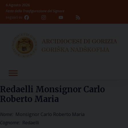
Skip
6 Agosto 2026
to
Festa della Trasfigurazione del Signore
content
Facebook
Instagram
YouTube
Feed
seguici su
Channel
Redaelli Monsignor Carlo
Roberto Maria
Nome:
Monsignor Carlo Roberto Maria
Cognome:
Redaelli