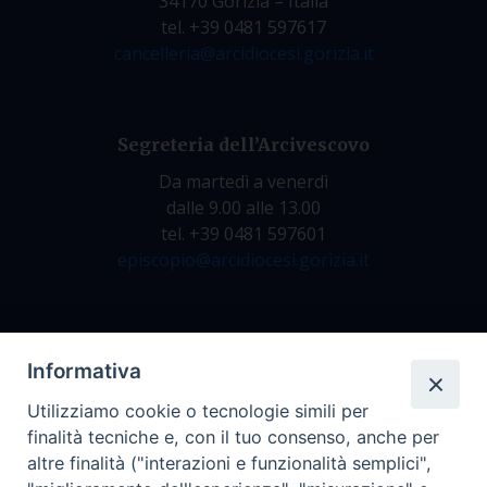
34170 Gorizia – Italia
tel. +39 0481 597617
cancelleria@arcidiocesi.gorizia.it
Segreteria dell’Arcivescovo
Da martedì a venerdì
dalle 9.00 alle 13.00
tel. +39 0481 597601
episcopio@arcidiocesi.gorizia.it
Archivio Storico
Informativa
Da lunedì a venerdì
Utilizziamo cookie o tecnologie simili per
dalle 9.00 alle 12.30
finalità tecniche e, con il tuo consenso, anche per
tel. +39 0481 597628
altre finalità ("interazioni e funzionalità semplici",
archivio@arcidiocesi.gorizia.it