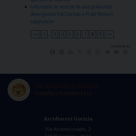
Infondate le notizie di una presunta
divergenza fra Caritas e Frati Minori
cappuccini
<<
1
...
3
4
5
6
7
8
9
>>
condividi su
Facebook
Pinterest
LinkedIn
X
Threads
WhatsApp
Telegram
Email
Pri
Arcidiocesi Gorizia
Via Arcivescovado, 2