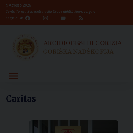
Skip
9 Agosto 2026
to
Santa Teresa Benedetta della Croce (Edith) Stein, vergine
content
Facebook
Instagram
YouTube
Feed
seguici su
Channel
Caritas