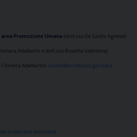
no, area Promozione Umana
(dott.ssa De Santis Agnese):
Chimera Adalberto e dott.ssa Busatta Valentina):
. Chimera Adalberto):
caritas@arcidiocesi.gorizia.it
i
lla solidarietà diocesano