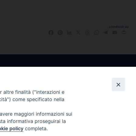
condividi su
Facebook
Pinterest
LinkedIn
X
Threads
WhatsApp
Telegram
Email
Pri
altre finalità ("interazioni e
co
Ufficio Comunicazioni Sociali
cità") come specificato nella
rdì
tel. +39 0481 531663
 avere maggiori informazioni sui
.30
ucs@arcidiocesi.gorizia.it
sta informativa proseguirai la
7628
kie policy
completa.
orizia.it