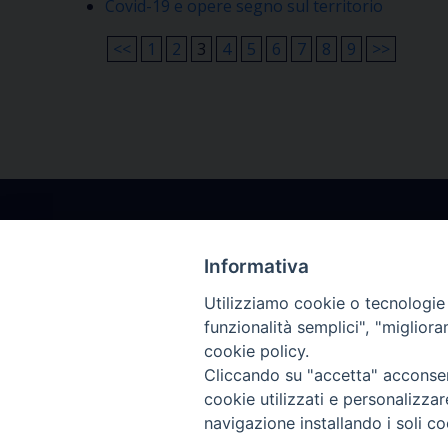
Covid-19 e opere segno sul territorio
<<
1
2
3
4
5
6
7
8
9
>>
Informativa
Utilizziamo cookie o tecnologie s
Arcidiocesi Gorizia
Segrete
funzionalità semplici", "miglior
cookie policy.
Via Arcivescovado, 2
Da 
Cliccando su "accetta" acconsent
34170 Gorizia – Italia
da
cookie utilizzati e personalizza
tel. +39 0481 597617
tel
navigazione installando i soli co
cancelleria@arcidiocesi.gorizia.it
episcopi