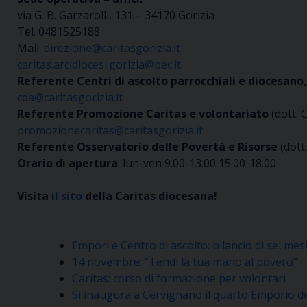
via G. B. Garzarolli, 131 – 34170 Gorizia
Tel. 0481525188
Mail:
direzione@caritasgorizia.it
caritas.arcidiocesi.gorizia@pec.it
Referente Centri di ascolto parrocchiali e diocesa
cda@caritasgorizia.it
Referente Promozione Caritas e volontariato
(dott. 
promozionecaritas@caritasgorizia.it
Referente Osservatorio delle Povertà e Risorse
(dott
Orario di apertura
: lun-ven 9.00-13.00 15.00-18.00
Visita
il sito
della Caritas diocesana!
Empori e Centro di ascolto: bilancio di sei mes
14 novembre: “Tendi la tua mano al povero”
Caritas: corso di formazione per volontari
Si inaugura a Cervignano il quarto Emporio de