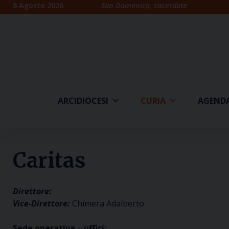
Skip
8 Agosto 2026
San Domenico, sacerdote
to
content
ARCIDIOCESI
CURIA
AGEND
Caritas
Direttore:
Vice-Direttore:
Chimera Adalberto
Sede operativa – uffici: