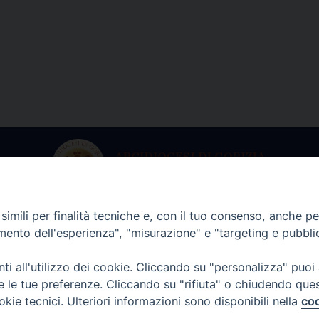
imili per finalità tecniche e, con il tuo consenso, anche per 
ria dell’Arcivescovo
Archivio Stori
amento dell'esperienza", "misurazione" e "targeting e pubbli
martedì a venerdì
Da lunedì a vene
i all'utilizzo dei cookie. Cliccando su "personalizza" puoi
lle 9.00 alle 13.00
dalle 9.00 alle 12
re le tue preferenze. Cliccando su "rifiuta" o chiudendo que
. +39 0481 597601
tel. +39 0481 59
okie tecnici. Ulteriori informazioni sono disponibili nella
coo
o@arcidiocesi.gorizia.it
archivio@arcidiocesi.g