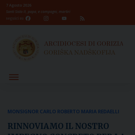
Skip
7 Agosto 2026
to
Santi Sisto II, papa, e compagni, martiri
content
Facebook
Instagram
YouTube
Feed
seguici su
Channel
MONSIGNOR CARLO ROBERTO MARIA REDAELLI
RINNOVIAMO IL NOSTRO