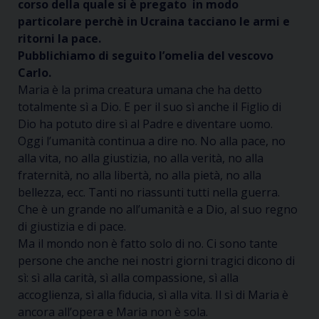
corso della quale si è pregato in modo
particolare perchè in Ucraina tacciano le armi e
ritorni la pace.
Pubblichiamo di seguito l’omelia del vescovo
Carlo.
Maria è la prima creatura umana che
ha detto
totalmente sì a Dio. E per il suo sì anche il Figlio di
Dio ha potuto dire sì al Padre e diventare uomo.
Oggi l’umanità continua a dire no. No alla pace, no
alla vita, no alla giustizia, no alla verità, no alla
fraternità, no alla libertà, no alla pietà, no alla
bellezza, ecc.
Tanti
no
riassunti tutti nella guerra.
Che è un grande no all’umanità e a Dio, al suo regno
di giustizia e di pace.
Ma il mondo non è fatto solo di no. Ci sono tante
persone che anche nei nostri giorni tragici dicono di
sì
: sì
alla carità,
sì
alla compassione,
sì
alla
accoglienza,
sì
alla fiducia,
sì
alla vita. Il sì di Maria è
ancora all’opera e Maria non è sola.