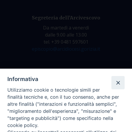
Segreteria dell’Arcivescovo
Da martedì a venerdì
dalle 9.00 alle 13.00
tel. +39 0481 597601
episcopio@arcidiocesi.gorizia.it
Archivio Storico
Informativa
Da lunedì a venerdì
Utilizziamo cookie o tecnologie simili per
dalle 9.00 alle 12.30
finalità tecniche e, con il tuo consenso, anche per
tel. +39 0481 597628
altre finalità ("interazioni e funzionalità semplici",
archivio@arcidiocesi.gorizia.it
"miglioramento dell'esperienza", "misurazione" e
"targeting e pubblicità") come specificato nella
cookie policy.
Ufficio Comunicazioni Sociali