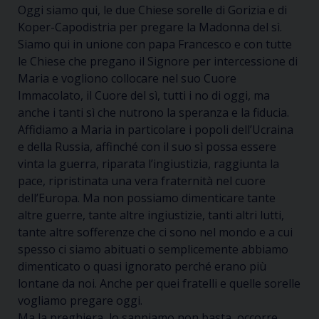
Oggi siamo qui, le due Chiese sorelle di Gorizia e di
Koper
-Capodistria per pregare la Madonna del sì.
Siamo qui in unione con papa Francesco e con tutte
le Chiese che pregano il Signore per intercessione di
Maria e vogliono collocare nel suo Cuore
Immacolato, il
C
uore del sì, tutti i no di oggi, ma
anche i tanti sì che nutrono la speranza e la fiducia.
Affidiamo a Maria in particolare i popoli dell’Ucraina
e della Russia, affinché con il suo sì possa essere
vinta la guerra, riparata l’ingiustizia, raggiunta la
pace, ripristinata una vera fraternità nel cuore
dell’Europa. Ma non possiamo dimenticare tante
altre guerre, tante altre ingiustizie, tant
i altri lutti,
tante
altre sofferenze che ci sono nel mondo e a cui
spesso ci siamo abituati
o semplicemente abbiamo
dimenticato o quasi ignorato perché erano più
lontane da noi. Anche per quei fratelli e quelle sorelle
vogliamo pregare oggi.
Ma la preghiera, lo sappiamo non basta, occorre