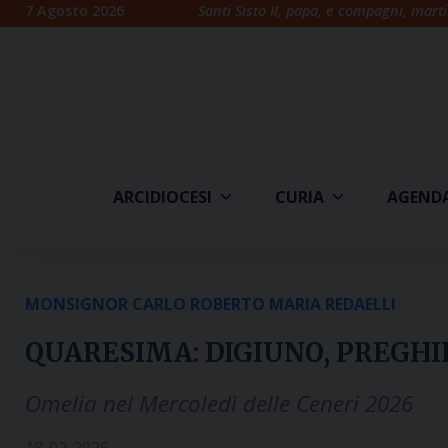
Skip
7 Agosto 2026
Santi Sisto II, papa, e compagni, marti
to
content
ARCIDIOCESI
CURIA
AGEND
MONSIGNOR CARLO ROBERTO MARIA REDAELLI
QUARESIMA: DIGIUNO, PREGHI
Omelia nel Mercoledì delle Ceneri 2026