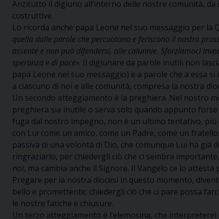
Anzitutto il digiuno all’interno delle nostre comunità, d
costruttive.
Lo ricorda anche papa Leone nel suo messaggio per la 
quella dalle parole che percuotono e feriscono il nostro pros
assente e non può difendersi, alle calunnie. Sforziamoci invec
speranza e di pace»
. Il digiunare da parole inutili non la
papa Leone nel suo messaggio) e a parole che a essa si 
a ciascuno di noi e alle comunità, compresa la nostra di
Un secondo atteggiamento è la preghiera. Nel nostro mond
preghiera sia inutile o serva solo quando appunto forse 
fuga dal nostro impegno, non è un ultimo tentativo, più 
con Lui come un amico, come un Padre, come un fratello.
passiva di una volontà di Dio, che comunque Lui ha già dec
ringraziarlo, per chiedergli ciò che ci sembra importante
noi, ma cambia anche il Signore. Il Vangelo ce lo attesta 
Pregare per la nostra diocesi in questo momento, diventa a
bello e promettente; chiedergli ciò che ci pare possa fa
le nostre fatiche e chiusure.
Un terzo atteggiamento è l’elemosina, che interpreterei c