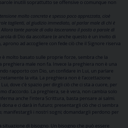
, parole inutili soprattutto se offensive o comunque non
stensione molto concreta e spesso poco apprezzata, cioè
e taglienti, al giudizio immediato, al parlar male di chi è
Allora tante parole di odio lasceranno il posto a parole di
Parola di Dio da ascoltare (e anche questo è un invito di
aprono ad accogliere con fede ciò che il Signore riserva
e è molto basato sulle proprie forze, sembra che la
la preghiera male non fa. Invece la preghiera non è una
ndo rapporto con Dio, un confidare in Lui, un parlare
retamente la vita. La preghiera non è l’accettazione
i, dove c’è spazio per dirgli ciò che ci sta a cuore, per
iamo d’accordo. La preghiera, se è vera, non cambia solo
nferma anche l’intera Scrittura, basta pensare ai salmi.
i dona e ci darà in futuro; presentargli ciò che ci sembra
o; manifestargli i nostri sogni; domandargli perdono per
una situazione di bisogno. Un bisogno che può essere