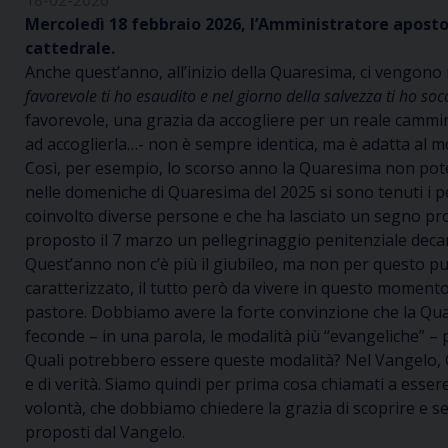
18-02-2026
Mercoledì 18 febbraio 2026, l’Amministratore apostol
cattedrale.
Anche quest’anno, all’inizio della Quaresima, ci vengono 
favorevole ti ho esaudito e nel giorno della salvezza ti ho so
favorevole, una grazia da accogliere per un reale cammi
ad accoglierla…- non è sempre identica, ma è adatta al 
Così, per esempio, lo scorso anno la Quaresima non potev
nelle domeniche di Quaresima del 2025 si sono tenuti i p
coinvolto diverse persone e che ha lasciato un segno pro
proposto il 7 marzo un pellegrinaggio penitenziale dec
Quest’anno non c’è più il giubileo, ma non per questo pu
caratterizzato, il tutto però da vivere in questo momento
pastore. Dobbiamo avere la forte convinzione che la Qua
feconde – in una parola, le modalità più “evangeliche” – 
Quali potrebbero essere queste modalità? Nel Vangelo, Ges
e di verità. Siamo quindi per prima cosa chiamati a essere n
volontà, che dobbiamo chiedere la grazia di scoprire e seg
proposti dal Vangelo.