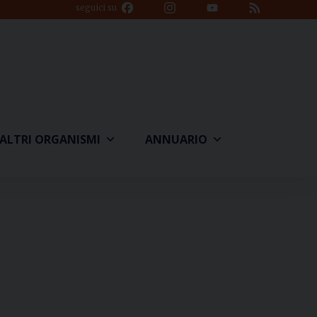
Facebook
Instagram
YouTube
Feed
seguici su
Channel
ALTRI ORGANISMI
ANNUARIO