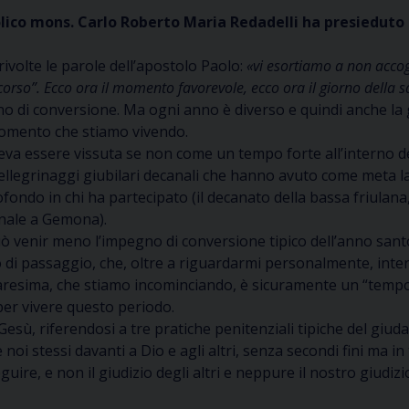
ico mons. Carlo Roberto Maria Redadelli ha presieduto l
rivolte le parole dell’apostolo Paolo:
«vi esortiamo a non accogl
ccorso”. Ecco ora il momento favorevole, ecco ora il giorno della s
no di conversione. Ma ogni anno è diverso e quindi anche la
momento che stiamo vivendo.
a essere vissuta se non come un tempo forte all’interno del 
ellegrinaggi giubilari decanali che hanno avuto come meta la 
fondo in chi ha partecipato (il decanato della bassa friulana
anale a Gemona).
ò venir meno l’impegno di conversione tipico dell’anno santo
 di passaggio, che, oltre a riguardarmi personalmente, intere
resima, che stiamo incominciando, è sicuramente un “tempo 
per vivere questo periodo.
ù, riferendosi a tre pratiche penitenziali tipiche del giuda
oi stessi davanti a Dio e agli altri, senza secondi fini ma in t
uire, e non il giudizio degli altri e neppure il nostro giudi