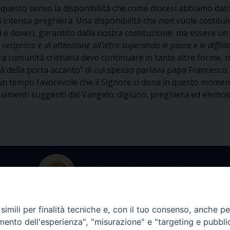
 in questo senso la disponibilità che come diocesi abbiamo d
 intensa preghiera. Una disponibilità che non vuole costituire
itti e doveri, garantito dalla nostra costituzione, ma essere u
reciproco e di attenzione all’altro superando le paure e le diffiden
tra comunità cristiana deve continuare in tante altre forme,
tà della porta accanto” di cui spesso parlava papa Francesco, 
un tempo favorevole che il Signore ci dona in questo momento
giamenti suggeriti dal Vangelo: digiuno, preghiera ed elemosi
imili per finalità tecniche e, con il tuo consenso, anche per 
ria dell’Arcivescovo
Archivio Stori
amento dell'esperienza", "misurazione" e "targeting e pubbli