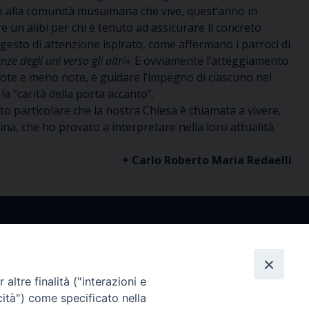
ato alla comunità musulmana che vive, quest’anno in
 un alibi per chi è tenuto ad assicurare il concreto
n gesto di attenzione ispirato, come affermano i parroci di
ze degli uni verso gli altri»
. E ovviamente l’atteggiamento
 note e meno note, e guidare l’impegno di ciascuno nel
la “carità della porta accanto”.
 particolare che la nostra Chiesa è chiamata a vivere.
na, che ho provato a interpretare nella loro attualità.
+ Carlo Roberto Maria Redaelli
altre finalità ("interazioni e
co
Ufficio Comunicazioni Sociali
cità") come specificato nella