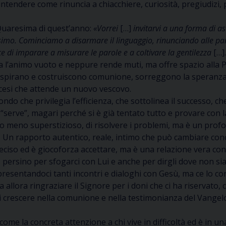
a intendere come rinuncia a chiacchiere, curiosità, pregiudizi
Quaresima di quest’anno:
«Vorrei
[…]
invitarvi a una forma di a
simo. Cominciamo a disarmare il linguaggio, rinunciando alle parol
e di imparare a misurare le parole e a coltivare la gentilezza
[…].
scia l’animo vuoto e neppure rende muti, ma offre spazio alla 
ispirano e costruiscono comunione, sorreggono la speranza, 
ocesi che attende un nuovo vescovo.
o che privilegia l’efficienza, che sottolinea il successo, ch
“serve”, magari perché si è già tentato tutto e provare con 
o meno superstizioso, di risolvere i problemi, ma è un profo
 Un rapporto autentico, reale, intimo che può cambiare conc
iso ed è giocoforza accettare, ma è una relazione vera con Lu
, persino per sfogarci con Lui e anche per dirgli dove non s
presentandoci tanti incontri e dialoghi con Gesù, ma ce lo co
llora ringraziare il Signore per i doni che ci ha riservato, c
rci crescere nella comunione e nella testimonianza del Vangel
ome la concreta attenzione a chi vive in difficoltà ed è in 