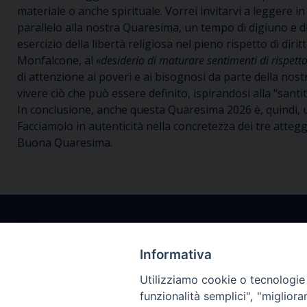
materiale o anche spirituale. Vorrei invitarvi a leggere
parallelo alla nostra Quaresima, un tempo di digiuno e di
esercizio della libertà religiosa nel pieno rispetto di dir
Monfalcone, al
«desiderio di maturare sentimenti di rispetto 
di attenzione ai poveri e ai bisognosi da parte della nos
vivere ciò che può essere definito, ispirandosi alla “santi
In conclusione, anche questa Quaresima 2026 è, quindi, 
Facciamolo in autenticità nella concretezza dei tre atteg
Buona Quaresima.
Informativa
Utilizziamo cookie o tecnologie s
Arcidiocesi Gorizia
Segrete
funzionalità semplici", "miglior