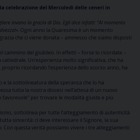
a celebrazione del Mercoledì delle ceneri in
iere invano la grazia di Dio. Egli dice infatti: “Al momento
alvezza!»
. Ogni anno la Quaresima è un momento
 grazia che ci viene donata – ammesso che siamo disposti
cammino del giubileo. In effetti – forse lo ricordate –
cattedrale. Un’esperienza molto significativa, che ha
, proprio ricordando l’esperienza dello scorso anno, ha
 e la sottolineatura della speranza che lo ha
ssa tutta la nostra diocesi nell’attesa di un nuovo
favorevole” per trovare le modalità giuste e più
ismo, sottolinea per tutte l’atteggiamento di autenticità
utta sincerità: ci deve interessare il Signore, la sua
zio. Con questa verità possiamo vivere i tre atteggiamenti