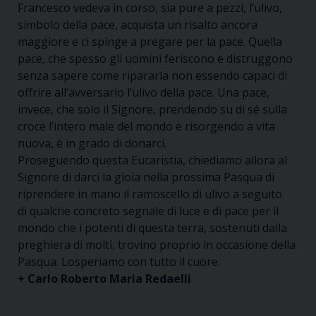
Francesco vedeva in corso, sia pure a pezzi, l’ulivo,
simbolo della pace, acquista un risalto ancora
maggiore e ci spinge a pregare per la pace.
Quella
pace, che spesso gli uomini feriscono e distruggono
senza sapere come ripararl
a
non essendo capaci di
offrire all’avversario l’ulivo della pace. Una pace,
invece, che solo il Signore, prendendo su di sé sulla
croce l’intero male del mondo e risorgendo a vita
nuova, è in grado di donarci.
Proseguendo questa Eucaristia
,
c
hiediamo allora al
Signore di darci la gioia nella prossima Pasqua di
riprendere in mano il ramoscello di ulivo
a seguito
di
qualche concreto segnale di luce e di pace per il
mondo
che i potenti di questa terra, sostenuti dalla
preghiera di molti, trovino proprio in occasione della
Pasqua. Lo
speriamo con tutto il cuore.
+ Carlo Roberto Maria Redaelli