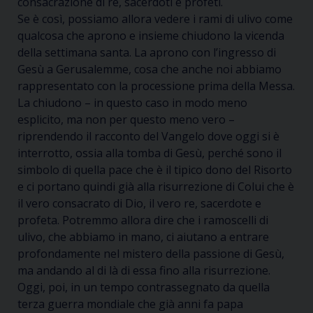
consacrazione di re, sacerdoti e profeti.
Se è così, possiamo allora vedere i rami di ulivo come
qualcosa che aprono e insieme chiudono la vicenda
della settimana santa. La aprono con l’ingresso di
Gesù a Gerusalemme, cosa che anche noi abbiamo
rappresentato con la processione prima della Messa.
La chiudono – in questo caso in modo meno
esplicito, ma non per questo meno vero –
riprendendo il racconto del Vangelo dove oggi si è
interrotto, ossia alla tomba di Gesù, perché sono il
simbolo di quella pace che è il tipico dono del Risorto
e ci portano quindi già alla risurrezione
di Colui che è
il vero consacrato di Dio, il vero re, sacerdote e
profeta
.
Potremmo allora dire che i ramoscelli di
ulivo
,
che abbiamo in mano, ci aiutano a entrare
profondamente nel mistero della passione di Gesù
,
ma andando al di là di essa fino alla risurrezione.
Oggi, poi, in un tempo contrassegnato da quella
terza guerra mondiale che già anni fa papa