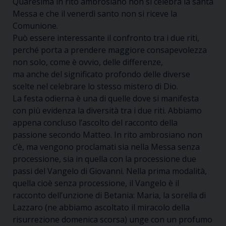
Quaresima in rito ambrosiano non si celebra la santa
Messa e che il venerdì santo non si riceve la
Comunione.
Può essere interessante il confronto tra i due riti,
perché porta a prendere maggiore consapevolezza
non solo, come è ovvio, delle differenze,
ma
anche
del significato profondo delle diverse
scelte nel celebrare lo stesso mistero di Dio.
La
festa
odierna è una di quelle dove si manifesta
con più evidenza la diversità tra i due riti. Abbiamo
appena concluso l’ascolto del racconto della
passione secondo Matteo. In rito ambrosiano non
c’è, ma vengono proclamati sia nella Messa
senza
processione, sia in quella con la processione due
passi del Vangelo di Giovanni. Nella prima modalità,
quella cioè senza processione, il Vangelo è il
racconto dell’unzione di Betania: Maria, la sorella di
Lazzaro (ne abbiamo ascoltato il miracolo della
risurrezione domenica scorsa) unge con un profumo