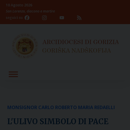
Skip
10 Agosto 2026
to
San Lorenzo, diacono e martire
content
Facebook
Instagram
YouTube
Feed
seguici su
Channel
MONSIGNOR CARLO ROBERTO MARIA REDAELLI
L'ULIVO SIMBOLO DI PACE