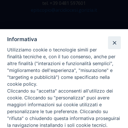
tel. +39 0481 597601
episcopio@arcidiocesi.gorizia.it
Archivio Storico
Informativa
Da lunedì a venerdì
Utilizziamo cookie o tecnologie simili per
dalle 9.00 alle 12.30
finalità tecniche e, con il tuo consenso, anche per
tel. +39 0481 597628
altre finalità ("interazioni e funzionalità semplici",
archivio@arcidiocesi.gorizia.it
"miglioramento dell'esperienza", "misurazione" e
"targeting e pubblicità") come specificato nella
cookie policy.
Ufficio Comunicazioni Sociali
Cliccando su "accetta" acconsenti all'utilizzo dei
tel. +39 0481 531663
cookie. Cliccando su "personalizza" puoi avere
ucs@arcidiocesi.gorizia.it
maggiori informazioni sui cookie utilizzati e
personalizzare le tue preferenze. Cliccando su
"rifiuta" o chiudendo questa informativa proseguirai
la navigazione installando i soli cookie tecnici.