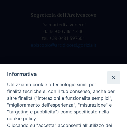
Segreteria dell’Arcivescovo
Da martedì a venerdì
dalle 9.00 alle 13.00
tel. +39 0481 597601
episcopio@arcidiocesi.gorizia.it
Archivio Storico
Informativa
Da lunedì a venerdì
Utilizziamo cookie o tecnologie simili per
dalle 9.00 alle 12.30
finalità tecniche e, con il tuo consenso, anche per
tel. +39 0481 597628
altre finalità ("interazioni e funzionalità semplici",
archivio@arcidiocesi.gorizia.it
"miglioramento dell'esperienza", "misurazione" e
"targeting e pubblicità") come specificato nella
cookie policy.
Ufficio Comunicazioni Sociali
Cliccando su "accetta" acconsenti all'utilizzo dei