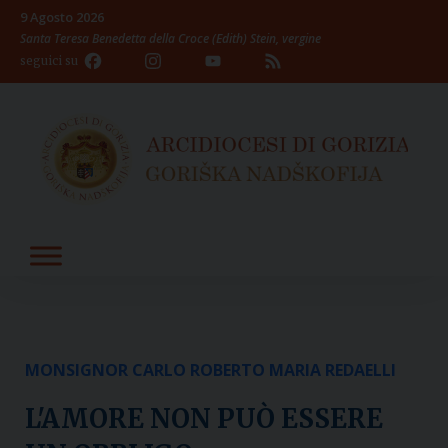
Skip
9 Agosto 2026
to
Santa Teresa Benedetta della Croce (Edith) Stein, vergine
content
Facebook
Instagram
YouTube
Feed
seguici su
Channel
MONSIGNOR CARLO ROBERTO MARIA REDAELLI
L'AMORE NON PUÒ ESSERE