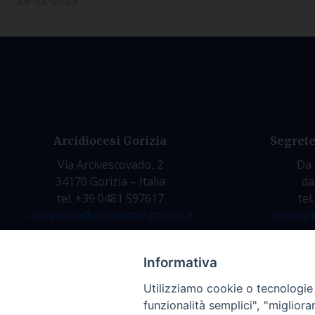
28-12-2025
Arcidiocesi Gorizia
Segrete
Via Arcivescovado, 2
Da 
34170 Gorizia – Italia
da
tel. +39 0481 597617
tel
cancelleria@arcidiocesi.gorizia.it
episcopi
Informativa
Utilizziamo cookie o tecnologie s
funzionalità semplici", "miglior