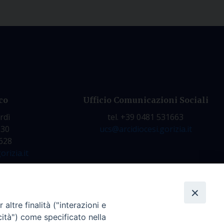
co
Ufficio Comunicazioni Sociali
rdì
tel. +39 0481 531663
.30
ucs@arcidiocesi.gorizia.it
7628
orizia.it
altre finalità ("interazioni e
cità") come specificato nella