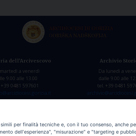
ria dell’Arcivescovo
Archivio Stori
martedì a venerdì
Da lunedì a vene
lle 9.00 alle 13.00
dalle 9.00 alle 12
. +39 0481 597601
tel. +39 0481 59
o@arcidiocesi.gorizia.it
archivio@arcidiocesi.g
Privacy policy - trasparenza
imili per finalità tecniche e, con il tuo consenso, anche per 
amento dell'esperienza", "misurazione" e "targeting e pubbli