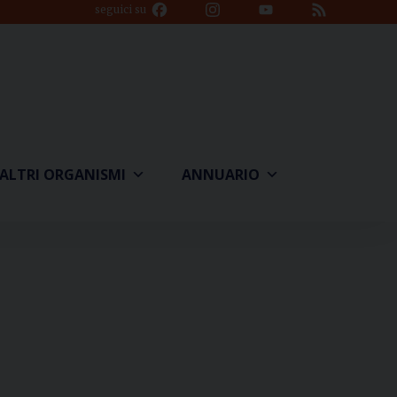
Facebook
Instagram
YouTube
Feed
seguici su
Channel
ALTRI ORGANISMI
ANNUARIO