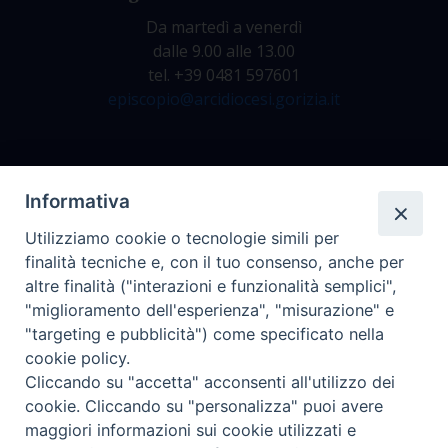
Da martedì a venerdì
dalle 9.00 alle 13.00
tel. +39 0481 597601
episcopio@arcidiocesi.gorizia.it
Archivio Storico
Informativa
Da lunedì a venerdì
Utilizziamo cookie o tecnologie simili per
dalle 9.00 alle 12.30
finalità tecniche e, con il tuo consenso, anche per
tel. +39 0481 597628
altre finalità ("interazioni e funzionalità semplici",
archivio@arcidiocesi.gorizia.it
"miglioramento dell'esperienza", "misurazione" e
"targeting e pubblicità") come specificato nella
cookie policy.
Ufficio Comunicazioni Sociali
Cliccando su "accetta" acconsenti all'utilizzo dei
tel. +39 0481 531663
cookie. Cliccando su "personalizza" puoi avere
ucs@arcidiocesi.gorizia.it
maggiori informazioni sui cookie utilizzati e