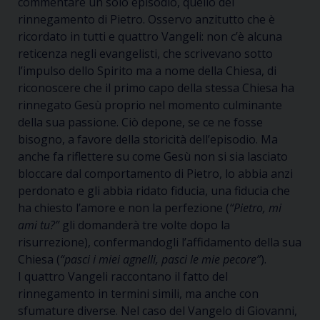
commentare un solo episodio, quello del
rinnegamento di Pietro. Osservo anzitutto che è
ricordato in tutti e quattro Vangeli: non c’è alcuna
reticenza negli evangelisti, che scrivevano sotto
l’impulso dello Spirito ma a nome della Chiesa, di
riconoscere che il primo capo della stessa Chiesa ha
rinnegato Gesù proprio nel momento culminante
della sua passione. Ciò depone, se ce ne fosse
bisogno, a favore della storicità dell’episodio. Ma
anche fa riflettere su come Gesù non si sia lasciato
bloccare dal comportamento di Pietro, lo abbia anzi
perdonato e gli abbia ridato fiducia, una fiducia che
ha chiesto l’amore e non la perfezione (
“Pietro, mi
ami tu?”
gli domanderà tre volte dopo la
risurrezione), confermandogli l’affidamento della sua
Chiesa (
“pasci i miei agnelli, pasci le mie pecore”
).
I quattro Vangeli raccontano il fatto del
rinnegamento in termini simili, ma anche con
sfumature diverse. Nel caso del Vangelo di Giovanni,