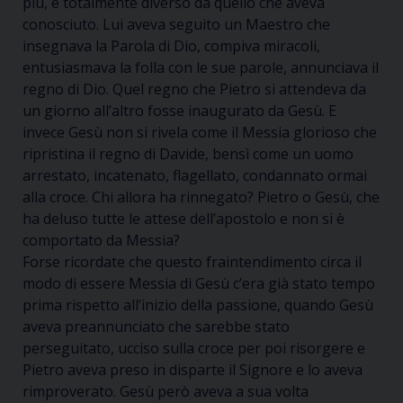
più, è totalmente diverso da quello che aveva
conosciuto. Lui aveva seguito un Maestro che
insegnava la Parola di Dio, compiva miracoli,
entusiasmava la folla con le sue parole, annunciava il
regno di Dio. Quel regno che Pietro si attendeva da
un giorno all’altro fosse inaugurato da Gesù. E
invece Gesù non si rivela come il Messia glorioso che
ripristina il regno di Davide, bensì come un uomo
arrestato, incatenato, flagellato, condannato ormai
alla croce. Chi allora ha rinnegato? Pietro o Gesù, che
ha deluso tutte le attese dell’apostolo e non si è
comportato da Messia?
Forse ricordate che questo fraintendimento circa il
modo di essere Messia di Gesù c’era già stato tempo
prima rispetto all’inizio della passione, quando Gesù
aveva preannunciato che sarebbe stato
perseguitato, ucciso sulla croce per poi risorgere e
Pietro aveva preso in disparte il Signore e lo aveva
rimproverato. Gesù però aveva a sua volta