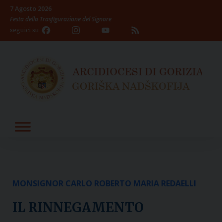
Skip
7 Agosto 2026
to
Festa della Trasfigurazione del Signore
content
Facebook
Instagram
YouTube
Feed
seguici su
Channel
MONSIGNOR CARLO ROBERTO MARIA REDAELLI
IL RINNEGAMENTO