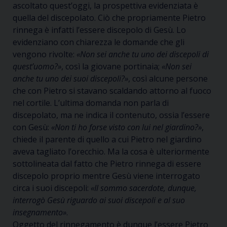
ascoltato quest’oggi, la prospettiva evidenziata è
quella del discepolato. Ciò che propriamente Pietro
rinnega è infatti l’essere discepolo di Gesù. Lo
evidenziano con chiarezza le domande che gli
vengono rivolte:
«Non sei anche tu uno dei discepoli di
quest’uomo?»
, così la giovane portinaia;
«Non sei
anche tu uno dei suoi discepoli?»
, così alcune persone
che con Pietro si stavano scaldando attorno al fuoco
nel cortile. L’ultima domanda non parla di
discepolato, ma ne indica il contenuto, ossia l’essere
con Gesù:
«Non ti ho forse visto con lui nel giardino?»
,
chiede il parente di quello a cui Pietro nel giardino
aveva tagliato l’orecchio. Ma la cosa è ulteriormente
sottolineata dal fatto che Pietro rinnega di essere
discepolo proprio mentre Gesù viene interrogato
circa i suoi discepoli:
«Il sommo sacerdote, dunque,
interrogò Gesù riguardo ai suoi discepoli e al suo
insegnamento»
.
Oggetto del rinnegamento è dunque l’essere Pietro