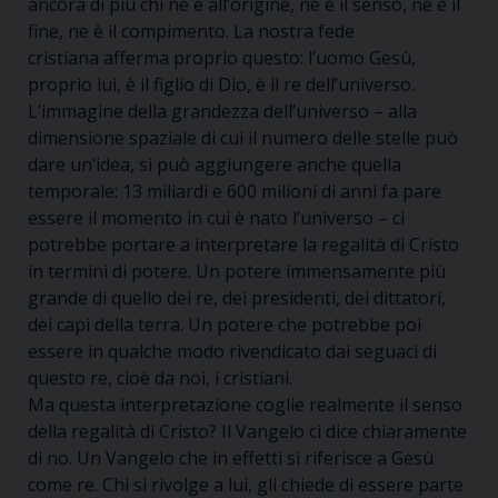
ancora di più chi ne è all’origine, ne è il senso, ne è il
fine, ne è il compimento.
La nostra fede
cristiana
afferma
proprio quest
o
: l’uomo Gesù,
proprio lui, è il figlio di Dio, è il re dell’universo.
L’immagine della grandezza dell’universo – alla
dimensione spaziale di cui il numero delle stelle può
dare un’idea,
si può aggiungere anche quella
temporale: 13 miliardi e 600 milioni di anni
fa pare
essere il momento in cui è nato l’universo
– ci
potrebbe portare a interpretare la regalità di Cristo
in termini di potere. Un potere immensamente più
grande di quello dei re, dei presidenti, dei dittatori,
dei capi della terra. Un potere che potrebbe poi
essere in qualche modo rivendicato dai seguaci di
questo re, cioè
da noi,
i cristiani.
Ma questa interpretazione coglie realmente il senso
della regalità di Cristo? Il Vangelo ci dice chiaramente
di no.
Un Vangelo che
in effetti
si riferisce a Gesù
come re. Chi si rivolge a lui, gli chiede di essere parte