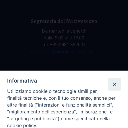
Segreteria dell’Arcivescovo
Da martedì a venerdì
dalle 9.00 alle 13.00
tel. +39 0481 597601
episcopio@arcidiocesi.gorizia.it
Archivio Storico
Informativa
Da lunedì a venerdì
Utilizziamo cookie o tecnologie simili per
dalle 9.00 alle 12.30
finalità tecniche e, con il tuo consenso, anche per
tel. +39 0481 597628
altre finalità ("interazioni e funzionalità semplici",
archivio@arcidiocesi.gorizia.it
"miglioramento dell'esperienza", "misurazione" e
"targeting e pubblicità") come specificato nella
cookie policy.