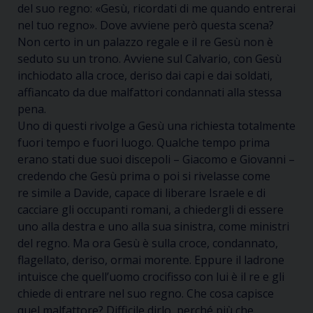
del suo regno:
«Gesù, ricordati di me quando entrerai
nel tuo regno»
.
D
ove avviene
però
questa scena?
Non certo in un palazzo regale e il re Gesù non è
seduto su un trono. Avviene sul Calvario, con Gesù
inchiodato alla croce, deriso dai capi e dai soldati,
affiancato da due malfattori condannati alla stessa
pena.
Uno di questi
rivolge a Gesù una richiesta totalmente
fuori tempo e fuori luogo.
Qualche tempo prima
erano stati due su
o
i discepoli – Giacomo e Giovanni –
credendo che Gesù prima o poi si rivelasse come
re
simile a Davide
,
capace di liberare Israele e di
cacciare gli occupanti romani,
a chiedergli di essere
uno alla destra e uno alla sua sinistra, come ministri
del regno. Ma ora Gesù è sulla croce, condannato,
flagellato, deriso, ormai morente. Eppure il ladrone
intuisce che quell’uomo crocifisso con lui è il re e gli
chiede di entrare nel suo regno.
Che cosa capisce
quel malfattore? Difficile dirlo, perché più che