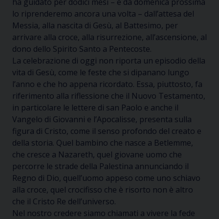
ha guidato per
dodici mesi
– e da domenica prossima
lo riprenderemo ancora una volta – dall’attesa del
Messia, alla nascita di Gesù, al Battesimo, per
arrivare alla croce, alla risurrezione, all’ascensione, al
dono dello Spirito Santo a Pentecoste.
La celebrazione di oggi non riporta un episodio della
vita di Gesù, come le feste che si dipanano lungo
l’anno e che ho appena ricordato. Essa, piuttosto, fa
riferimento alla riflessione che il Nuovo Testamento,
in particolare le lettere di san Paolo
e anche il
Vangelo di Giovanni
e l’Apocalisse
, presenta sulla
figura di Cristo, come
il senso profondo del creato e
della storia
.
Quel bambino che nasce a Betlemme,
che cresce a Nazareth, quel giovane uomo che
percorre le strade della Palestina annunciando il
Regno di Dio, quell’uomo appeso come uno schiavo
alla croce, quel crocifisso che è risorto
non è altro
che il Cristo Re dell’universo.
Nel nostr
o
credere
siamo chiamati a
vivere
la fede