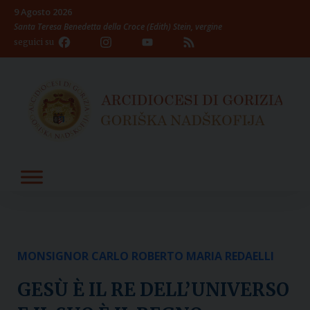
Skip
9 Agosto 2026
to
Santa Teresa Benedetta della Croce (Edith) Stein, vergine
content
Facebook
Instagram
YouTube
Feed
seguici su
Channel
MONSIGNOR CARLO ROBERTO MARIA REDAELLI
GESÙ È IL RE DELL’UNIVERSO