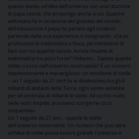
questo dando un’idea dell’universo con una citazione
di papa Leone, che propongo anche a voi.
Qualche
settimana fa in occasione del giubileo del mondo
dell’educazione il papa ha parlato agli studenti
partendo da
lla sua
esperienza
si insegnante
:
«Da ex
professore di matematica e fisica, permettetemi di
fare con voi qualche calcolo. Avrete l’esame di
matematica tra poco forse? Vediamo… Sapete quante
stelle ci sono nell’universo osservabile? È un numero
impressionante e meraviglioso: un sestilione di stelle
– un 1 seguito da 21 zeri! Se le dividessimo tra gli 8
miliardi di abitanti della Terra, ogni uomo avrebbe
per sé centinaia di miliardi di stelle. Ad occhio nudo,
nelle notti limpide, possiamo scorgerne circa
cinquemila»
.
Un 1 seguito da 21 zeri…
:
queste le stelle
dell’universo osservabile. Un
numero che può dare
un
’idea di come p
ossa
essere grande l’universo e