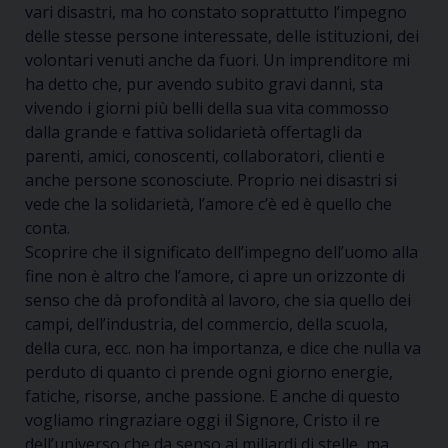
vari disastri, ma ho constato soprattutto l’impegno
delle stesse persone interessate, delle istituzioni, dei
volontari venuti anche da fuori. Un imprenditore mi
ha detto che, pur avendo subito gravi danni, sta
vivendo i giorni più belli della sua vita commosso
dalla grande e fattiva solidarietà offertagli da
parenti, amici, conoscenti, collaboratori, clienti e
anche persone sconosciute. Proprio nei disastri si
vede che
la solidarietà,
l’amore c’è ed è quello che
conta.
Scoprire che il s
ignificato
dell’impegno
dell’uomo
alla
fine non è altro che l’amore, c
i apre un orizzonte di
senso che dà profondità al lavoro, che sia quello dei
campi, dell’industria, del commercio, della scuola,
della cura, ecc. non ha importanza, e dice che nulla va
perduto di quanto ci prende ogni giorno energie,
fatiche, risorse, anche passione.
E anche di questo
vogliamo ringraziare
oggi
il Signore, Cristo il re
dell’universo che da senso ai miliardi di stelle, ma