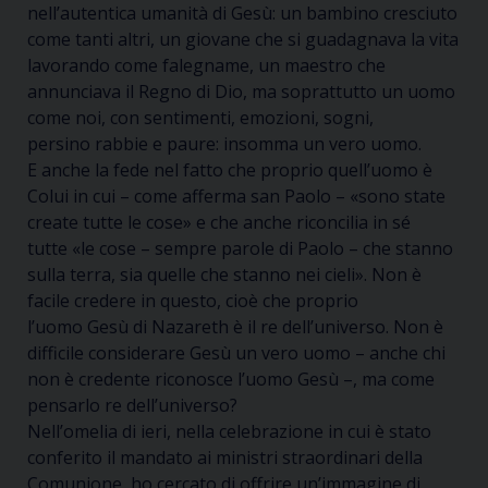
nell’autentica umanità di Gesù
:
un bambino cresciuto
come tanti altri, un giovane che si guadagnava la vita
lavorando come falegname, un maestro che
annunciava il Regno di Dio, ma soprattutto un uomo
come noi, con sentimenti, emozioni, sogni,
persino
rabbie e
paure: insomma un vero uomo.
E
anche
la fede nel fatto che proprio quell’uomo è
Colui in cui – come afferma san Paolo –
«sono state
create tutte le cose»
e che anche riconcilia in sé
tutte
«le cose
– sempre parole di Paolo –
che stanno
sulla te
rr
a, sia quelle che stanno nei cieli»
. Non è
facile
credere in
questo, cioè che
proprio
l’uomo
Gesù di Nazareth
è
il re dell’universo.
Non è
difficile considerare
Gesù
un vero
uomo
– anche chi
non è credente riconosce l’uomo Gesù –
, ma come
pensarlo re dell’universo?
Ne
ll’omelia
di ieri,
nella celebrazione in cui
è stato
conferito il mandato ai ministri straordinari della
Comunione, ho
cercato di offrire un
’
immagine di