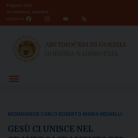
Skip
9 Agosto 2026
to
San Domenico, sacerdote
content
Facebook
Instagram
YouTube
Feed
seguici su
Channel
MONSIGNOR CARLO ROBERTO MARIA REDAELLI
GESÙ CI UNISCE NEL