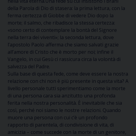
nella vita eterna.Una fede su cui insistono i brani
della Parola di Dio di stasera: la prima lettura, con la
ferma certezza di Giobbe di vedere Dio dopo la
morte; il salmo, che ribadisce la stessa certezza:
«sono certo di contemplare la bontà del Signore
nella terra dei viventi»
; la seconda lettura, dove
l’apostolo Paolo afferma che siamo salvati grazie
all’amore di Cristo che è morto per noi; infine il
Vangelo, in cui Gesù ci rassicura circa la volontà di
salvezza del Padre.
Sulla base di questa fede, come deve essere la nostra
relazione con chi non è più presente in questa vita? A
livello personale tutti sperimentiamo come la morte
di una persona cara sia anzitutto una profonda
ferita nella nostra personalità. È inevitabile che sia
così, perché noi siamo le nostre relazioni. Quando
muore una persona con cui c’è un profondo
rapporto di parentela, di condivisione di vita, di
amicizia – come succede con la morte di un genitore,