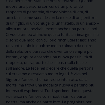
così, perché noi siamo le nostre relazioni. Quando
muore una persona con cui c’è un profondo
rapporto di parentela, di condivisione di vita, di
amicizia – come succede con la morte di un genitore,
di un figlio, di un coniuge, di un fratello, di un amico –
allora muore inevitabilmente anche una parte di noi.
Ci vuole tempo affinché questa ferita si rimargini, ma
ci sono due modi con cui può rinchiudersi: lasciando
un vuoto, solo in qualche modo colmato da ricordi
della relazione passata che diventano sempre più
lontani, oppure aprendo una nuova possibilità di
rapporto, un rapporto che si basa sulla fede e
sull’amore. La fede nel credere che quella persona,
cui eravamo e restiamo molto legati, è viva nel
Signore; l’amore che non viene interrotto dalla
morte, ma trova una modalità nuova e persino più
intensa di esprimersi. Tutti sperimentiamo questa
vicinanza nell’amore con i nostri cari, da parte
nostra, ma anche da parte loro. La preghiera per i