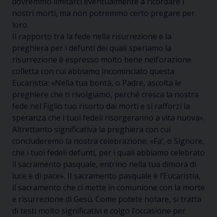
dovremmo limitarci eventualmente a ricordare i
nostri morti, ma non potremmo certo pregare per
loro.
Il rapporto tra la fede nella risurrezione e la
preghiera per i defunti dei quali speriamo la
risurrezione è espresso molto bene nell’orazione
colletta con cui abbiamo incominciato questa
Eucaristia
: «Nella tua bontà, o Padre, ascolta le
preghiere che ti rivolgiamo, perché cresca la nostra
fede nel Figlio tuo risorto dai morti e si rafforzi la
speranza che i tuoi fedeli risorgeranno a vita nuova»
.
Altrettanto significativa la preghiera con cui
concluderemo la nostra celebrazione:
«Fa’, o Signore,
che i tuoi fedeli defunti, per i quali abbiamo celebrato
il sacramento pasquale, entrino nella tua dimora di
luce e di pace»
. Il sacramento pasquale è l’Eucaristia,
il sacramento che ci mette in comunione con la morte
e risurrezione di Gesù. Come potete notare, si tratta
di testi molto significativi e colgo l’occasione per