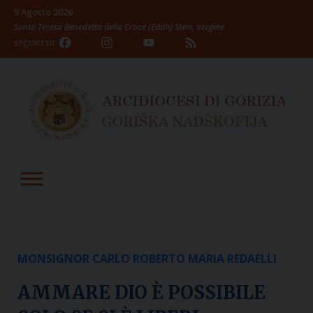
Skip
9 Agosto 2026
to
Santa Teresa Benedetta della Croce (Edith) Stein, vergine
content
Facebook
Instagram
YouTube
Feed
seguici su
Channel
MONSIGNOR CARLO ROBERTO MARIA REDAELLI
AMMARE DIO È POSSIBILE