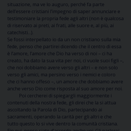
situazione, ma ve lo auguro, perché fa parte
dell’essere cristiani l’impegno di saper annunciare e
testimoniare la propria fede agli altri (non è qualcosa
di riservato ai preti, ai frati, alle suore e, al più, ai
catechisti…).
Se fossi interpellato io da un non cristiano sulla mia
fede, penso che partirei dicendo che il centro di essa
è l’amore, l’amore che Dio ha verso di noi – ci ha
creato, ha dato la sua vita per noi, ci vuole suoi figli –,
che noi dobbiamo avere verso gli altri – e non solo
verso gli amici, ma persino verso i nemici e coloro
che ci hanno offeso –, un amore che dobbiamo avere
anche verso Dio come risposta al suo amore per noi.
Poi cercherei di spiegargli maggiormente i
contenuti della nostra fede, gli direi che la si attua
ascoltando la Parola di Dio, partecipando ai
sacramenti, operando la carità per gli altri e che
tutto questo lo si vive dentro la comunità cristiana.
Fin qui, penso siate d’accordo anche voi. Gli parlerei