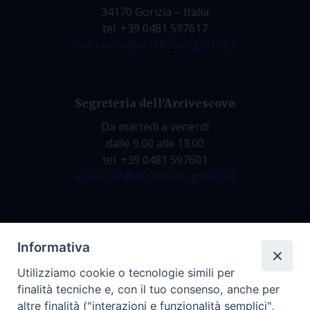
34170 Gorizia – Italia
tel. +39 0481 597617
cancelleria@arcidiocesi.gorizia.it
Segreteria dell’Arcivescovo
Da martedì a venerdì
dalle 9.00 alle 13.00
tel. +39 0481 597601
episcopio@arcidiocesi.gorizia.it
Archivio Storico
Informativa
Da lunedì a venerdì
Utilizziamo cookie o tecnologie simili per
dalle 9.00 alle 12.30
finalità tecniche e, con il tuo consenso, anche per
tel. +39 0481 597628
altre finalità ("interazioni e funzionalità semplici",
archivio@arcidiocesi.gorizia.it