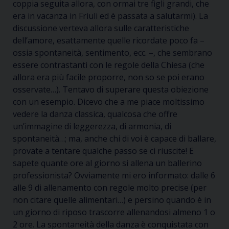
coppia seguita allora, con ormai tre figli grandi, che
era in vacanza in Friuli ed è passata a salutarmi). La
discussione verteva allora sulle caratteristiche
dell’amore, esattamente quelle ricordate poco fa –
ossia spontaneità, sentimento, ecc. –, che sembrano
essere contrastanti con le regole della Chiesa (che
allora era più facile proporre, non so se poi erano
osservate…). Tentavo di superare questa obiezione
con un esempio. Dicevo che a me piace moltissimo
vedere la danza classica, qualcosa che offre
un’immagine di leggerezza, di armonia, di
spontaneità…; ma, anche chi di voi è capace di ballare,
provate a tentare qualche passo se ci riuscite! E
sapete quante ore al giorno si allena un ballerino
professionista? Ovviamente mi ero informato: dalle 6
alle 9 di allenamento con regole molto precise (per
non citare quelle alimentari…) e persino quando è in
un giorno di riposo trascorre allenandosi almeno 1 o
2 ore. La spontaneità della danza è conquistata con