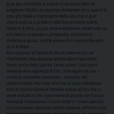
guai per l’umanità, e invece ci ha voluti liberi di
scegliere. Facilito la risposta chiedendo loro: qual è la
cosa più bella e importante della vita che si può
vivere solo se si è liberi? Alla fine arrivano a dire:
l’amore. È vero, si può amare ed essere amati solo se
si è liberi e si decide in proposito, altrimenti è
violenza e abuso. Anche amare Dio è possibile solo
se si è liberi.
Ma riprendo la Parola di Dio di stasera con un
riferimento alla seconda lettura dove l’apostolo
Paolo parla dello Spirito Santo come Colui che ci
rivela la vera sapienza di Dio. Una sapienza che –
ormai lo abbiamo compreso – consiste nel
comprendere che tutto alla fine si basa sull’amore.
Anzi lo Spirito Santo è l’amore stesso di Dio che ci
viene donato e che ci permette di amare con forza e
intensità nonostante i nostri limiti e i nostri peccati.
Lo invochiamo pertanto anche stasera, affinché tutti
possiamo vivere la bellezza dell’amore, voi anzitutto