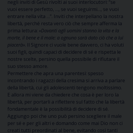
negli inviti di Gesù rivolti ai suoi interlocutori: “se
vuoi essere perfetto, …, se vuoi seguirmi…, se vuoi
entrare nella vita …”. Inviti che interpellano la nostra
libertà, perché resta vero ciò che sempre afferma la
prima lettura:
«Davanti agli uomini stanno la vita e la
morte, il bene e il male: a ognuno sarà dato ciò che a lui
piacerà»
. Il Signore ci vuole bene davvero, ci ha voluti
suoi figli, quindi capaci di decidere di sé e rispetta le
nostre scelte, persino quella possibile di rifiutare il
suo stesso amore.
Permettere che apra una parentesi: spesso
incontrando i ragazzi della cresima si arriva a parlare
della libertà, cui gli adolescenti tengono moltissimo.
E allora mi viene da chiedere che cosa è per loro la
libertà, per portarli a riflettere sul fatto che la libertà
fondamentale è la possibilità di decidere di sé.
Aggiungo poi che uno può persino scegliere il male
per sé e per gli altri e domando come mai Dio non ci
creati tutti preordinati al bene, evitando così tanti