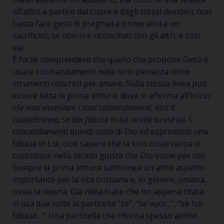
all’altro a partire dal cuore e dagli stessi desideri; non
basta fare gesti di preghiera (come allora un
sacrificio), se non si è riconciliati con gli altri, e così
via.
È facile comprendere che quello che propone Gesù è
usare i comandamenti nella loro pienezza come
strumenti concreti per amare. Sulla stessa linea può
essere letta la prima lettura, dove si afferma all’inizio:
«Se vuoi osservare i suoi comandamenti, essi ti
custodiranno; se hai fiducia in lui, anche tu vivrai»
. I
comandamenti quindi sono di Dio ed esprimono una
fiducia in Lui, cioè sapere che la loro osservanza ci
custodisce nella strada giusta che Dio vuole per noi.
Sempre la prima lettura sottolinea un altro aspetto
importante per la vita cristiana e, in genere, umana,
ossia la libertà. Già nella frase che ho appena citata
si usa due volte la particella “se”, “se vuoi…”, “se hai
fiducia…”. Una particella che ritorna spesso anche