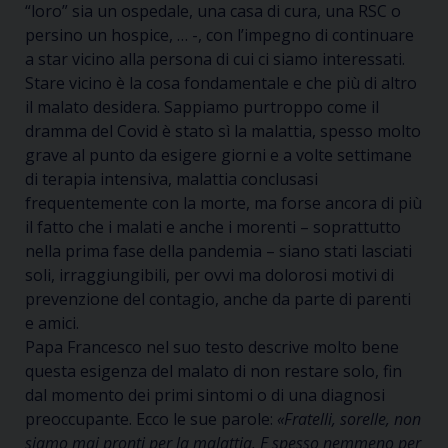
“loro” sia un ospedale, una casa di cura, una RSC o
persino un hospice, … -, con l’impegno di continuare
a star vicino alla persona di cui ci siamo interessati.
Stare vicino è la cosa fondamentale e che più di altro
il malato desidera. Sappiamo purtroppo come il
dramma del Covid è stato sì la malattia, spesso molto
grave al punto da esigere giorni e a volte settimane
di terapia intensiva, malattia conclusasi
frequentemente con la morte, ma forse ancora di più
il fatto che i malati e anche i morenti – soprattutto
nella prima fase della pandemia – siano stati lasciati
soli, irraggiungibili, per ovvi ma dolorosi motivi di
prevenzione del contagio, anche da parte di parenti
e amici.
Papa Francesco nel suo testo descrive molto bene
questa esigenza del malato di non restare solo, fin
dal momento dei primi sintomi o di una diagnosi
preoccupante. Ecco le sue parole:
«Fratelli, sorelle, non
siamo mai pronti per la malattia. E spesso nemmeno per