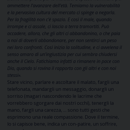
ammettere l’avanzare dell’età. Temiamo la vulnerabilità
e la pervasiva cultura del mercato ci spinge a negarla.
Per la fragilità non c’è spazio. E così il male, quando
irrompe e ci assale, ci lascia a terra tramortiti. Può
accadere, allora, che gli altri ci abbandonino, o che paia
a noi di doverli abbandonare, per non sentirci un peso
nei loro confronti. Così inizia la solitudine, e ci avvelena il
senso amaro di un’ingiustizia per cui sembra chiudersi
anche il Cielo. Fatichiamo infatti a rimanere in pace con
Dio, quando si rovina il rapporto con gli altri e con noi
stessi»
.
Stare vicino, parlare e ascoltare il malato, fargli una
telefonata, mandargli un messaggio, donargli un
sorriso (magari nascondendo le lacrime che
vorrebbero sgorgare dai nostri occhi), tenergli la
mano, fargli una carezza, … sono tutti gesti che
esprimono una reale compassione. Dove il termine,
lo si capisce bene, indica un con-patire, un soffrire,