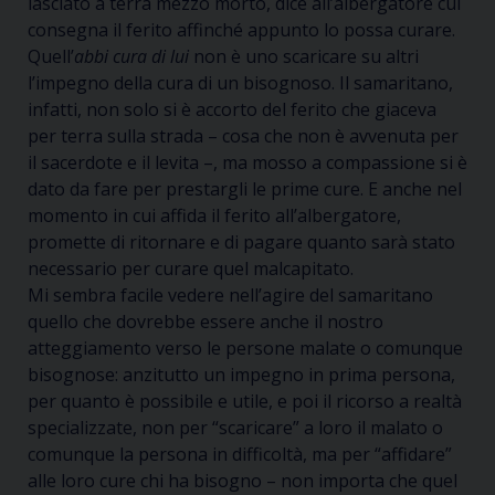
lasciato a terra mezzo morto, dice all’albergatore cui
consegna il ferito affinché appunto lo possa curare.
Quell’
abbi cura di lui
non è uno scaricare su altri
l’impegno della cura di un bisognoso. Il samaritano,
infatti, non solo si è accorto del ferito che giaceva
per terra sulla strada – cosa che non è avvenuta per
il sacerdote e il levita –, ma mosso a compassione si è
dato da fare per prestargli le prime cure. E anche nel
momento in cui affida il ferito all’albergatore,
promette di ritornare e di pagare quanto sarà stato
necessario per curare quel malcapitato.
Mi sembra facile vedere nell’agire del samaritano
quello che dovrebbe essere anche il nostro
atteggiamento verso le persone malate o comunque
bisognose: anzitutto un impegno in prima persona,
per quanto è possibile e utile, e poi il ricorso a realtà
specializzate, non per “scaricare” a loro il malato o
comunque la persona in difficoltà, ma per “affidare”
alle loro cure chi ha bisogno – non importa che quel