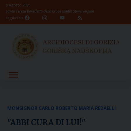
Skip
9 Agosto 2026
to
Santa Teresa Benedetta della Croce (Edith) Stein, vergine
content
Facebook
Instagram
YouTube
Feed
seguici su
Channel
MONSIGNOR CARLO ROBERTO MARIA REDAELLI
"ABBI CURA DI LUI!"