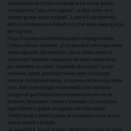
sacramento di chi sta morendo e ha ormai perso
conoscenza (“così non capisce”, si dice come se il
malato grave fosse stupido…), ma è il sacramento
della consolazione e della forza che viene dalla grazia
del Signore.
Papa Francesco sottolinea questo impegno della
Chiesa nel suo insieme:
«Ecco perché è così importante,
anche riguardo alla malattia, che la Chiesa intera si
misuri con l’esempio evangelico del buon samaritano,
per diventare un valido “ospedale da campo”: la sua
missione, infatti, particolarmente nelle circostanze
storiche che attraversiamo, si esprime nell’esercizio della
cura. Tutti siamo fragili e vulnerabili; tutti abbiamo
bisogno di quell’attenzione compassionevole che sa
fermarsi, avvicinarsi, curare e sollevare. La condizione
degli infermi è quindi un appello che interrompe
l’indifferenza e frena il passo di chi avanza come se non
avesse sorelle e fratelli»
.
La sinodalità, su cui stiamo riflettendo in questi anni,