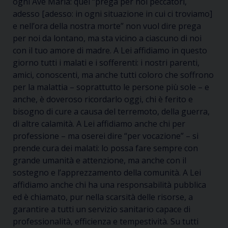
ogni Ave Maria: quel “prega per noi peccatori,
adesso [adesso: in ogni situazione in cui ci troviamo]
e nell’ora della nostra morte” non vuol dire prega
per noi da lontano, ma sta vicino a ciascuno di noi
con il tuo amore di madre. A Lei affidiamo in questo
giorno tutti i malati e i sofferenti: i nostri parenti,
amici, conoscenti, ma anche tutti coloro che soffrono
per la malattia – soprattutto le persone più sole – e
anche, è doveroso ricordarlo oggi, chi è ferito e
bisogno di cure a causa del terremoto, della guerra,
di altre calamità. A Lei affidiamo anche chi per
professione – ma oserei dire “per vocazione” – si
prende cura dei malati: lo possa fare sempre con
grande umanità e attenzione, ma anche con il
sostegno e l’apprezzamento della comunità. A Lei
affidiamo anche chi ha una responsabilità pubblica
ed è chiamato, pur nella scarsità delle risorse, a
garantire a tutti un servizio sanitario capace di
professionalità, efficienza e tempestività. Su tutti