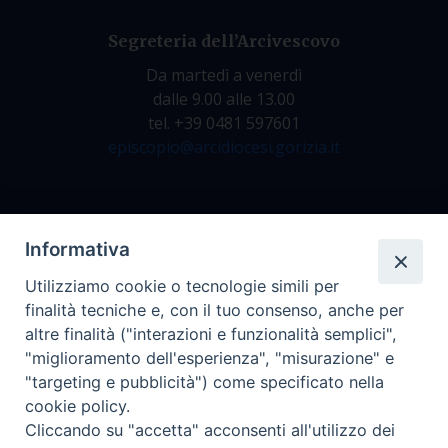
Segreteria dell’Arcivescovo
Da martedì a venerdì
dalle 9.00 alle 13.00
tel. +39 0481 597601
episcopio@arcidiocesi.gorizia.it
Archivio Storico
Informativa
Da lunedì a venerdì
Utilizziamo cookie o tecnologie simili per
dalle 9.00 alle 12.30
finalità tecniche e, con il tuo consenso, anche per
tel. +39 0481 597628
altre finalità ("interazioni e funzionalità semplici",
archivio@arcidiocesi.gorizia.it
"miglioramento dell'esperienza", "misurazione" e
"targeting e pubblicità") come specificato nella
cookie policy.
Ufficio Comunicazioni Sociali
Cliccando su "accetta" acconsenti all'utilizzo dei