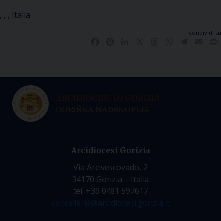
, , , Italia
condividi su
Facebook
Pinterest
LinkedIn
X
Threads
WhatsApp
Telegra
Emai
Arcidiocesi Gorizia
Via Arcivescovado, 2
34170 Gorizia – Italia
tel. +39 0481 597617
cancelleria@arcidiocesi.gorizia.it