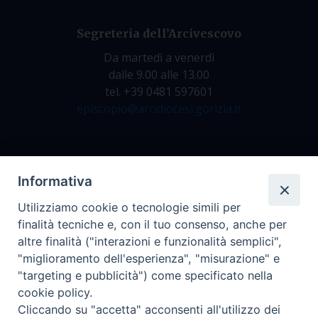
Segreteria dell’Arcivescovo
Da martedì a venerdì
dalle 9.00 alle 13.00
tel. +39 0481 597601
episcopio@arcidiocesi.gorizia.it
Archivio Storico
Informativa
Da lunedì a venerdì
Utilizziamo cookie o tecnologie simili per
dalle 9.00 alle 12.30
finalità tecniche e, con il tuo consenso, anche per
tel. +39 0481 597628
altre finalità ("interazioni e funzionalità semplici",
archivio@arcidiocesi.gorizia.it
"miglioramento dell'esperienza", "misurazione" e
"targeting e pubblicità") come specificato nella
cookie policy.
Ufficio Comunicazioni Sociali
Cliccando su "accetta" acconsenti all'utilizzo dei