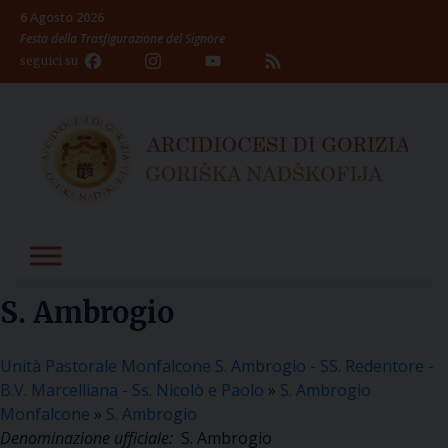
Skip
6 Agosto 2026
to
Festa della Trasfigurazione del Signore
content
Facebook
Instagram
YouTube
Feed
seguici su
Channel
S. Ambrogio
Unità Pastorale Monfalcone S. Ambrogio - SS. Redentore -
B.V. Marcelliana - Ss. Nicolò e Paolo
»
S. Ambrogio
Monfalcone
»
S. Ambrogio
Denominazione ufficiale:
S. Ambrogio