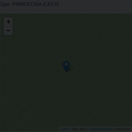
Tipo:
PARROCCHIA (CA.515
S. Ambrogio
+
−
Leaflet
| Map data ©
OpenStreetMap
contributors