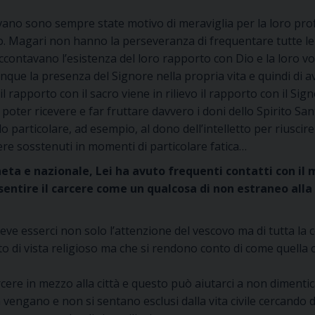
evano sono sempre state motivo di meraviglia per la loro pro
. Magari non hanno la perseveranza di frequentare tutte le
ccontavano l’esistenza del loro rapporto con Dio e la loro vo
ue la presenza del Signore nella propria vita e quindi di ave
il rapporto con il sacro viene in rilievo il rapporto con il Sign
di poter ricevere e far fruttare davvero i doni dello Spirito S
 particolare, ad esempio, al dono dell’intelletto per riuscire
ere sosstenuti in momenti di particolare fatica…
eneta e nazionale, Lei ha avuto frequenti contatti con i
entire il carcere come un qualcosa di non estraneo alla
eve esserci non solo l’attenzione del vescovo ma di tutta la 
 di vista religioso ma che si rendono conto di come quella 
carcere in mezzo alla città e questo può aiutarci a non dimenti
n vengano e non si sentano esclusi dalla vita civile cercando 