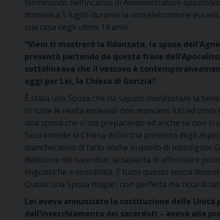
terminando nell’incarico di Amministratore apostolico. 
domenica 5 luglio durante la concelebrazione eucaristi
sua casa negli ultimi 14 anni.
“Vieni ti mostrerò la fidanzata, la sposa dell’Agn
presentò partendo da questa frase dell’Apocalisse
sottolineava che il vescovo è contemporaneamente
oggi per Lei, la Chiesa di Gorizia?
È stata una Sposa che ha saputo manifestare la bellez
In tutte le realtà ecclesiali non mancano luci ed ombre
una sposa che si sta preparando ed anche se non ci s
Sicuramente la Chiesa di Gorizia presenta degli aspe
mancheranno di farlo anche in quello di monsignor Giam
dedizione dei sacerdoti, la capacità di affrontare posit
linguistiche e sensibilità. E tutto questo senza diment
Quindi una Sposa magari non perfetta ma ricca di tan
Lei aveva annunciato la costituzione delle Unità 
dall’invecchiamento dei sacerdoti – aveva alla p