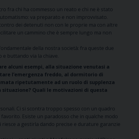
ntro fra chi ha commesso un reato e chi ne è stato
un automatismo: va preparato e non improvvisato.
contro dei detenuti non con le proprie ma con altre
 facilitare un cammino che è sempre lungo ma non
fondamentale della nostra società: fra queste due
e buttando via la chiave.
are alcuni esempi, alla situazione venutasi a
ontare l’emergenza freddo, al dormitorio di
hiamata ripetutamente ad un ruolo di supplenza
a situazione? Quali le motivazioni di questa
personali. Ci si scontra troppo spesso con un quadro
o favorito. Esiste un paradosso che in qualche modo
i riesce a gestirla dando precise e durature garanzie