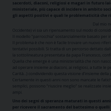
sacerdoti, diaconi, religiosi e magari in futuro lai
ministeriale, più capace di incidere in ambito soci
gli aspetti positivi e quali le problematicità che
Dal mio n
Occidente) vi sia un ripensamento sul modo di conside
Il modello “parrocchia” sostanzialmente basato per i
Il problema è che non è facile trovare un nuovo riferim
tentativi possibili. Si tratta di un percorso dettato d
la sottolineatura presentata da papa Francesco, con
Quella che emerge è una ministerialità che non nascon
ad operare insieme ai diaconi, ai religiosi, a tutte le
Carità…) condividendo questa visione d’insieme della 
Certamente in questi anni non sono mancate le fatiche 
semplici, possono “riuscire meglio” se realizzate ins
ampi.
Uno dei segni di speranza maturati in questi anni 
per ricevere il sacramento del battesimo o quell