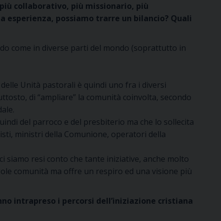
 più collaborativo, più missionario, più
esta esperienza, possiamo trarre un bilancio? Quali
do come in diverse parti del mondo (soprattutto in
elle Unità pastorali è quindi uno fra i diversi
piuttosto, di “ampliare” la comunità coinvolta, secondo
ale.
ndi del parroco e del presbiterio ma che lo sollecita
isti, ministri della Comunione, operatori della
ci siamo resi conto che tante iniziative, anche molto
ngole comunità ma offre un respiro ed una visione più
o intrapreso i percorsi dell’iniziazione cristiana