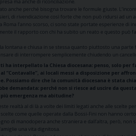
presa ma anche di riconciliazione.
icato anche perché bisogna trovare le formule giuste. L’inco
nsieri, di rivendicazione così forte che non può ridursi ad 
a Roma l’anno scorso, ci sono state portate esperienze di in
rmente il rapporto con chi ha subito un reato e questo può
la lontana e chiusa in se stessa quanto piuttosto una parte 
ensare di interrompere semplicemente chiudendo un cancello 
i ha interpellato la Chiesa diocesana: penso, solo per f
a al “Contavalle”, ai locali messi a disposizione per affr
ppe. Possiamo dire che la comunità diocesana è stata c
rebbe demandata: perché non si riesce ad uscire da quest
è più emergenza ma abitudine?
te realtà al di là a volte dei limiti legati anche alle scelte 
e scelte come quelle operate dalla Bossi-Fini non hanno cert
sogno di manodopera anche straniera e dall’altra, però, non s
famiglie una vita dignitosa.