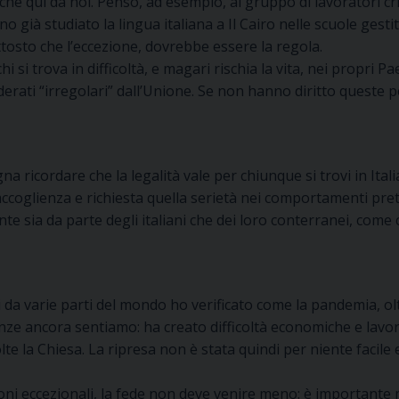
 qui da noi. Penso, ad esempio, al gruppo di lavoratori cris
 già studiato la lingua italiana a Il Cairo nelle scuole gesti
ttosto che l’eccezione, dovrebbe essere la regola.
 trova in difficoltà, e magari rischia la vita, nei propri Pae
derati “irregolari” dall’Unione. Se non hanno diritto queste
a ricordare che la legalità vale per chiunque si trovi in Italia,
oglienza e richiesta quella serietà nei comportamenti pretesa
 sia da parte degli italiani che dei loro conterranei, come c
da varie parti del mondo ho verificato come la pandemia, o
nze ancora sentiamo: ha creato difficoltà economiche e lavorat
te la Chiesa. La ripresa non è stata quindi per niente facile
zioni eccezionali, la fede non deve venire meno: è important