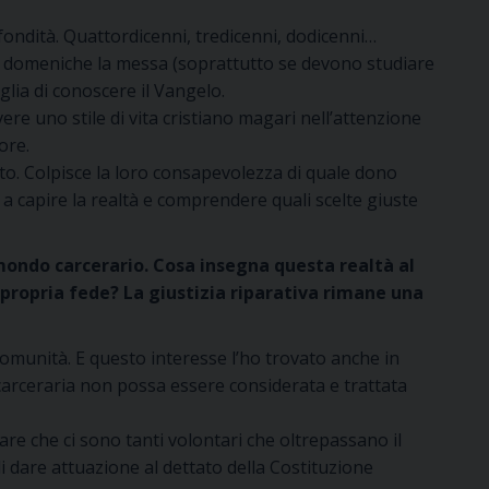
fondità. Quattordicenni, tredicenni, dodicenni…
 domeniche la messa (soprattutto se devono studiare
glia di conoscere il Vangelo.
re uno stile di vita cristiano magari nell’attenzione
ore.
anto. Colpisce la loro consapevolezza di quale dono
 a capire la realtà e comprendere quali scelte giuste
l mondo carcerario. Cosa insegna questa realtà al
 propria fede? La giustizia riparativa rimane una
comunità. E questo interesse l’ho trovato anche in
carceraria non possa essere considerata e trattata
care che ci sono tanti volontari che oltrepassano il
di dare attuazione al dettato della Costituzione