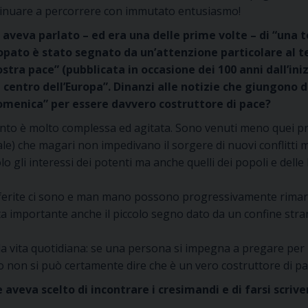
tinuare a percorrere con immutato entusiasmo!
 aveva parlato – ed era una delle prime volte – di “una
copato è stato segnato da un’attenzione particolare al t
nostra pace” (pubblicata in occasione dei 100 anni dall’i
al centro dell’Europa”. Dinanzi alle notizie che giungono 
 domenica” per essere davvero costruttore di pace?
ento è molto complessa ed agitata. Sono venuti
meno quei pr
ale) che magari non impedivano il sorgere di nuovi conflitt
o gli interessi dei potenti ma anche quelli dei popoli e delle 
a, le ferite ci sono e man mano possono progressivamente rimar
ta importante anche il piccolo segno dato da un confine stran
 vita quotidiana: se una persona si impegna a pregare per l
vo non si può certamente dire che è un vero costruttore di pa
veva scelto di incontrare i cresimandi e di farsi scriver