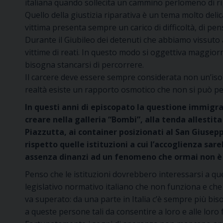
italiana quando sollecita un cammino perlomeno di ri
Quello della giustizia riparativa è un tema molto del
vittima presenta sempre un carico di difficoltà, di pe
Durante il Giubileo dei detenuti che abbiamo vissuto 
vittime di reati. In questo modo si oggettiva maggio
bisogna stancarsi di percorrere.
Il carcere deve essere sempre considerata non un’iso
realtà esiste un rapporto osmotico che non si può p
In questi anni di episcopato la questione immigrat
creare nella galleria “Bombi”, alla tenda allestit
Piazzutta, ai container posizionati al San Giuse
rispetto quelle istituzioni a cui l’accoglienza sa
assenza dinanzi ad un fenomeno che ormai non 
Penso che le istituzioni dovrebbero interessarsi a ques
legislativo normativo italiano che non funziona e ch
va superato: da una parte in Italia c’è sempre più bi
a queste persone tali da consentire a loro e alle loro 