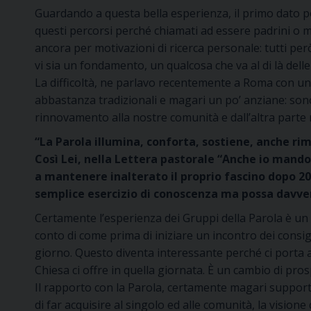
Guardando a questa bella esperienza, il primo dato po
questi percorsi perché chiamati ad essere padrini o m
ancora per motivazioni di ricerca personale: tutti per
vi sia un fondamento, un qualcosa che va al di là delle
La difficoltà, ne parlavo recentemente a Roma con un
abbastanza tradizionali e magari un po’ anziane: sono
rinnovamento alla nostre comunità e dall’altra parte ri
“La Parola illumina, conforta, sostiene, anche ri
Così Lei, nella Lettera pastorale “Anche io mando 
a mantenere inalterato il proprio fascino dopo 20
semplice esercizio di conoscenza ma possa davvero
Certamente l’esperienza dei Gruppi della Parola è un 
conto di come prima di iniziare un incontro dei consig
giorno. Questo diventa interessante perché ci porta a
Chiesa ci offre in quella giornata. È un cambio di pro
Il rapporto con la Parola, certamente magari support
di far acquisire al singolo ed alle comunità, la vision