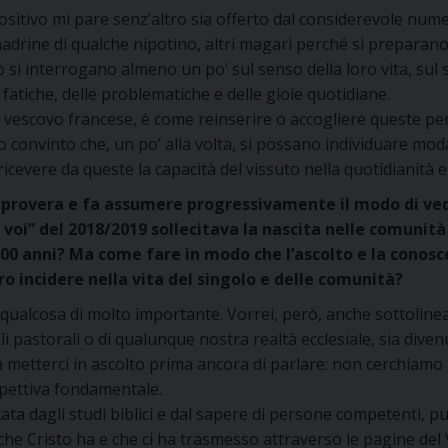
sitivo mi pare senz’altro sia offerto dal considerevole nume
adrine di qualche nipotino, altri magari perché si preparano 
ò si interrogano almeno un po’ sul senso della loro vita, sul 
 fatiche, delle problematiche e delle gioie quotidiane.
 vescovo francese, è come reinserire o accogliere queste pe
 convinto che, un po’ alla volta, si possano individuare mod
cevere da queste la capacità del vissuto nella quotidianità e 
mprovera e fa assumere progressivamente il modo di vedere
voi” del 2018/2019 sollecitava la nascita nelle comunità
00 anni? Ma come fare in modo che l’ascolto e la conosc
 incidere nella vita del singolo e delle comunità?
qualcosa di molto importante. Vorrei, però, anche sottolinear
li pastorali o di qualunque nostra realtà ecclesiale, sia dive
 metterci in ascolto prima ancora di parlare: non cerchiamo 
spettiva fondamentale.
ata dagli studi biblici e dal sapere di persone competenti, 
e che Cristo ha e che ci ha trasmesso attraverso le pagine del