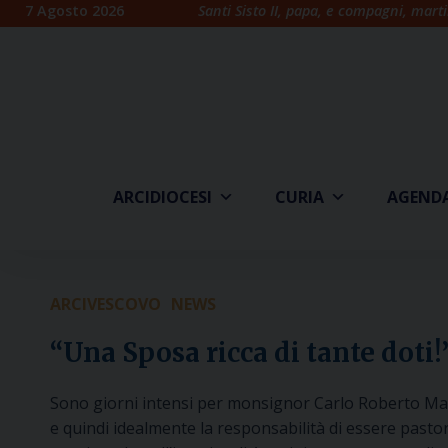
Skip
7 Agosto 2026
Santi Sisto II, papa, e compagni, marti
to
content
ARCIDIOCESI
CURIA
AGEND
ARCIVESCOVO
NEWS
“Una Sposa ricca di tante doti!
Sono giorni intensi per monsignor Carlo Roberto Mari
e quindi idealmente la responsabilità di essere pasto