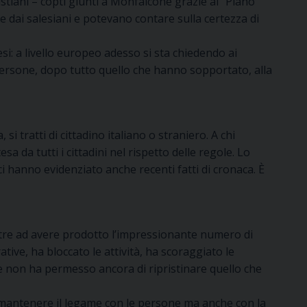
tiani – copti giunti a Monfalcone grazie al “Piano
te dai salesiani e potevano contare sulla certezza di
si: a livello europeo adesso si sta chiedendo ai
 persone, dopo tutto quello che hanno sopportato, alla
 si tratti di cittadino italiano o straniero. A chi
 da tutti i cittadini nel rispetto delle regole. Lo
i hanno evidenziato anche recenti fatti di cronaca. È
ltre ad avere prodotto l’impressionante numero di
ive, ha bloccato le attività, ha scoraggiato le
 e non ha permesso ancora di ripristinare quello che
e mantenere il legame con le persone ma anche con la