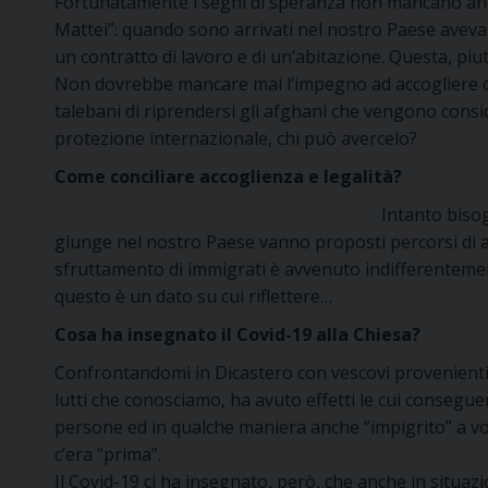
Fortunatamente i segni di speranza non mancano anche
Mattei”: quando sono arrivati nel nostro Paese avevano
un contratto di lavoro e di un’abitazione. Questa, piu
Non dovrebbe mancare mai l’impegno ad accogliere chi si
talebani di riprendersi gli afghani che vengono consi
protezione internazionale, chi può avercelo?
Come conciliare accoglienza e legalità?
Intanto bisogn
giunge nel nostro Paese vanno proposti percorsi di acc
sfruttamento di immigrati è avvenuto indifferentemente
questo è un dato su cui riflettere…
Cosa ha insegnato il Covid-19 alla Chiesa?
Confrontandomi in Dicastero con vescovi provenienti 
lutti che conosciamo, ha avuto effetti le cui consegue
persone ed in qualche maniera anche “impigrito” a vol
c’era “prima”.
Il Covid-19 ci ha insegnato, però, che anche in situa