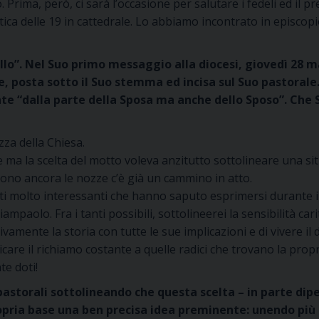
Prima, però, ci sarà l’occasione per salutare i fedeli ed il p
ca delle 19 in cattedrale. Lo abbiamo incontrato in episcopio,
ello”. Nel Suo primo messaggio alla diocesi, giovedì 28 m
, posta sotto il Suo stemma ed incisa sul Suo pastorale.
 “dalla parte della Sposa ma anche dello Sposo”. Che S
za della Chiesa.
 ma la scelta del motto voleva anzitutto sottolineare una sit
ono ancora le nozze c’è già un cammino in atto.
tti molto interessanti che hanno saputo esprimersi durante 
paolo. Fra i tanti possibili, sottolineerei la sensibilità ca
ivamente la storia con tutte le sue implicazioni e di vivere il 
icare il richiamo costante a quelle radici che trovano la propr
te doti!
pastorali sottolineando che questa scelta – in parte di
ropria base una ben precisa idea preminente: unendo pi