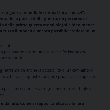
 terza guerra mondiale combattuta a pezzi”.
ema della pace e della guerra: un percorso di
nizio della prima guerra mondiale) si è idealmente
da tutto il mondo è ancora possibile credere in un
incipi
i ma perlomeno erano un punto di riferimento nei
loro identità.
ginarsi ma c’è anche la possibilità di un cammino di
o, artificiale, ingiusto che però può essere superato
a pace ma si pone in atteggiamento conflittuale in
ce.
e da loro. Come si rapporta al sacro la loro