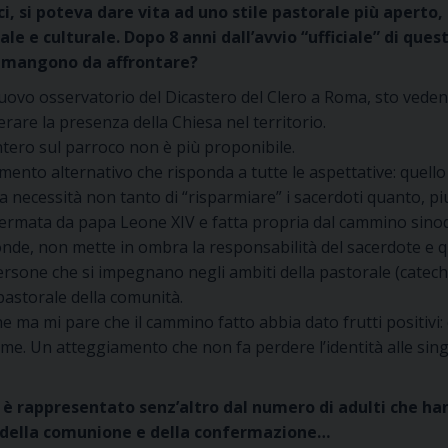
ci, si poteva dare vita ad uno stile pastorale più aperto,
ale e culturale. Dopo 8 anni dall’avvio “ufficiale” di qu
 rimangono da affrontare?
uovo osservatorio del Dicastero del Clero a Roma, sto veden
rare la presenza della Chiesa nel territorio.
ntero sul parroco non è più proponibile.
ento alternativo che risponda a tutte le aspettative: quello d
alla necessità non tanto di “risparmiare” i sacerdoti quanto, 
fermata da papa Leone XIV e fatta propria dal cammino sinod
de, non mette in ombra la responsabilità del sacerdote e qui
 persone che si impegnano negli ambiti della pastorale (catech
pastorale della comunità.
ma mi pare che il cammino fatto abbia dato frutti positivi: 
ieme. Un atteggiamento che non fa perdere l’identità alle si
è rappresentato senz’altro dal numero di adulti che hann
i della comunione e della confermazione…