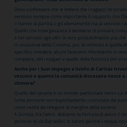
Devo confessare che le lettere che i ragazzi mi scriv
sentono sempre come importante il rapporto con Dio
o hanno la partita o gli allenamenti) ma al vescovo ra
Quello che emergeva era il desiderio di provare comunq
e nel servizio agli altri. In loro probabilmente più che 
In occasione della Cresima, poi, la richiesta è quella 
specifico chiedere: alcuni facevano riferimento in modo
compiere, altri magari a quello della fortezza per ess
Anche per i Suoi impegni a livello di Caritas triv
vescovo e quanto la comunità diocesana riesce a s
chimera?
Quello del carcere è un mondo particolare verso cui d
tante persone non esplicitamente connotate dal punto
come realtà da relegare al margine della società.
A Gorizia, fra l’altro, abbiamo la fortuna di avere il 
portone di via Barzellini: lo fanno perchè i reclusi no