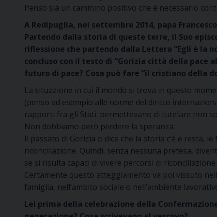
Penso sia un cammino positivo che è necessario con
A Redipuglia, nel settembre 2014, papa Francesco
Partendo dalla storia di queste terre, il Suo epis
riflessione che partendo dalla Lettera “Egli è la 
concluso con il testo di “Gorizia città della pace 
futuro di pace? Cosa può fare “il cristiano della
La situazione in cui il mondo si trova in questo mom
(penso ad esempio alle norme del diritto internazion
rapporti fra gli Stati: permettevano di tutelare non sol
Non dobbiamo però perdere la speranza.
Il passato di Gorizia ci dice che la storia c’è e rest
riconciliazione. Quindi, senza nessuna pretesa, diven
se si risulta capaci di vivere percorsi di riconciliazione.
Certamente questo atteggiamento va poi vissuto nella
famiglia, nell’ambito sociale o nell’ambiente lavorati
Lei prima della celebrazione della Confermazione a
generazione? Cosa scrivevano al vescovo?