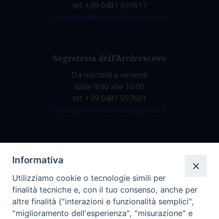
tel. +39 0481 597617
cancelleria@arcidiocesi.gorizia.it
Segreteria dell’Arcivescovo
Da martedì a venerdì
dalle 9.00 alle 13.00
tel. +39 0481 597601
episcopio@arcidiocesi.gorizia.it
Archivio Storico
Informativa
Da lunedì a venerdì
Utilizziamo cookie o tecnologie simili per
dalle 9.00 alle 12.30
finalità tecniche e, con il tuo consenso, anche per
tel. +39 0481 597628
altre finalità ("interazioni e funzionalità semplici",
archivio@arcidiocesi.gorizia.it
"miglioramento dell'esperienza", "misurazione" e