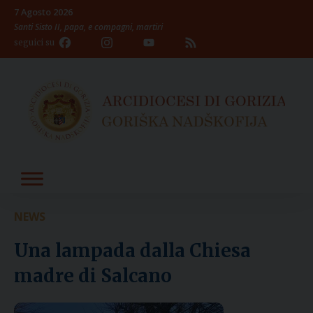
Skip
7 Agosto 2026
to
Santi Sisto II, papa, e compagni, martiri
content
Facebook
Instagram
YouTube
Feed
seguici su
Channel
NEWS
Una lampada dalla Chiesa
madre di Salcano