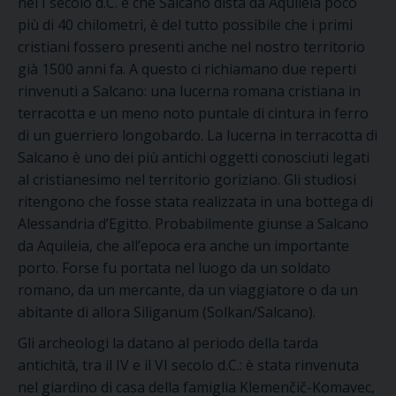
nel I secolo d.C. e che Salcano dista da Aquileia poco
più di 40 chilometri, è del tutto possibile che i primi
cristiani fossero presenti anche nel nostro territorio
già 1500 anni fa. A questo ci richiamano due reperti
rinvenuti a Salcano: una lucerna romana cristiana in
terracotta e un meno noto puntale di cintura in ferro
di un guerriero longobardo. La lucerna in terracotta di
Salcano è uno dei più antichi oggetti conosciuti legati
al cristianesimo nel territorio goriziano. Gli studiosi
ritengono che fosse stata realizzata in una bottega di
Alessandria d’Egitto. Probabilmente giunse a Salcano
da Aquileia, che all’epoca era anche un importante
porto. Forse fu portata nel luogo da un soldato
romano, da un mercante, da un viaggiatore o da un
abitante di allora Siliganum (Solkan/Salcano).
Gli archeologi la datano al periodo della tarda
antichità, tra il IV e il VI secolo d.C.: è stata rinvenuta
nel giardino di casa della famiglia Klemenčič-Komavec,