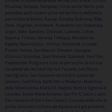
confine. In Slovenia da essa derivarono Solkan, Črniče,
Prvačina, Šempas, Šempeter, forse anche Renče (che
potrebbe però essere sorta nel territorio dell’antica
parrocchia di Miren), Batuje, Vrtojba, Bukovica, Bilje,
Osek, Vogrsko, Kromberk, Podsabtin con Podsenica,
Grgar, Bate, Banjšice, Čepovan, Lokovec, Lokve,
Ravnica, Trnovo, Gorenja Trebuµa, NovaGorica –
Kapela, Nova Gorica – Kristus Odrešenik. In Italia:
Piuma/ Pevma, San Mauro/ Štmaver, Savogna
d’Isonzo/ Sovodnje, Sant’Andrea/ Štandrež, Peci/ Pec,
Piedimonte/ Podgora e tutte le parrocchie di Gorizia
(la cattedrale dei Santi Ilario e Taziano, San Rocco,
Sant’Ignazio, San Giovanni nel Centro pastorale
sloveno, Sant’Anna, Santi Vito e Modesto, Madonna
della Misericordia, Maria SS. Regina, Nostra Signora di
Lourdes, Santa Maria Assunta, San Pio X, Sacro Cuore,
San Giovanni di Dio e San Giusto). Considerando che la
prima comunità cristiana ad Aquileia era già presente