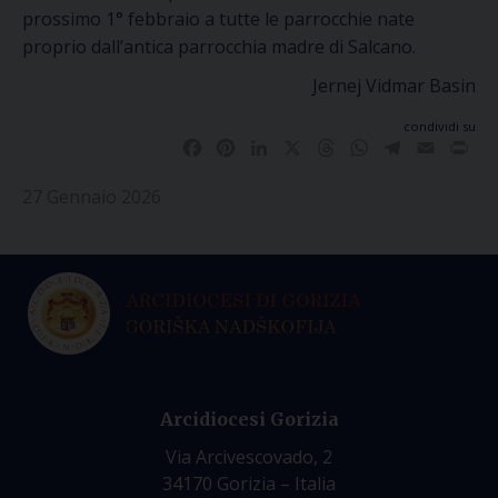
prossimo 1° febbraio a tutte le parrocchie nate
proprio dall’antica parrocchia madre di Salcano.
Jernej Vidmar Basin
condividi su
Facebook
Pinterest
LinkedIn
X
Threads
WhatsApp
Telegram
Email
Pri
27 Gennaio 2026
Arcidiocesi Gorizia
Via Arcivescovado, 2
34170 Gorizia – Italia