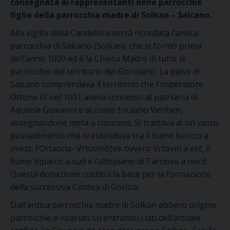
consegnata ai rappresentanti delle parrocchie
figlie della parrocchia madre di Solkan – Salcano.
Alla vigilia della Candelora verrà ricordata l’antica
parrocchia di Salcano (Solkan), che si formò prima
dell’anno 1000 ed è la Chiesa Madre di tutte le
parrocchie del territorio del Goriziano. La pieve di
Salcano comprendeva il territorio che l’imperatore
Ottone III nel 1001 aveva concesso al patriarca di
Aquileia Giovanni e al conte friulano Verihen,
assegnandone metà a ciascuno. Si trattava di un vasto
possedimento che si estendeva tra il fiume Isonzo a
ovest, l’Ortaona- Vrtovinšček ovvero Vrtovin a est, il
fiume Vipacco a sud e l’altopiano di Tarnova a nord.
Questa donazione costituì la base per la formazione
della successiva Contea di Gorizia.
Dall’antica parrocchia madre di Solkan ebbero origine
parrocchie e vicariati su entrambi i lati dell’attuale