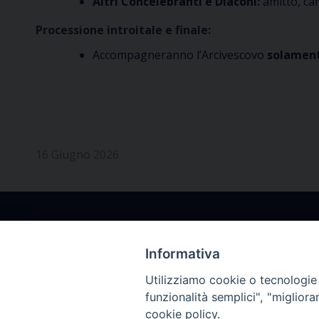
Altri Concelebranti e Diaconi:
amitto, ca
Processione introitale e finale:
Accompagneranno l’Arcivescovo
solamen
16 Giugno 2026
Informativa
Utilizziamo cookie o tecnologie s
Arcidiocesi Gorizia
Segrete
funzionalità semplici", "miglior
cookie policy.