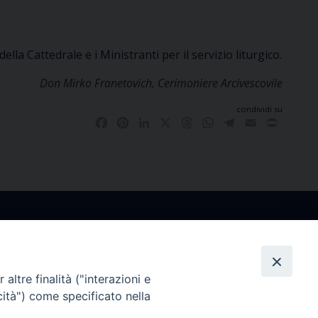
ella Cattedrale e i Ministranti per il servizio liturgico.
Don Mirko Franetovich, Cerimoniere Arcivescovile
condividi su
Facebook
Pinterest
LinkedIn
X
Threads
WhatsApp
Telegram
Email
Print
altre finalità ("interazioni e
co
Ufficio Comunicazioni Sociali
cità") come specificato nella