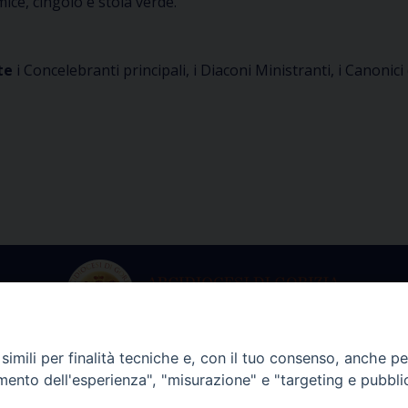
mice, cingolo e stola verde.
te
i Concelebranti principali, i Diaconi Ministranti, i Canonici d
imili per finalità tecniche e, con il tuo consenso, anche per 
ria dell’Arcivescovo
Archivio Stori
amento dell'esperienza", "misurazione" e "targeting e pubbli