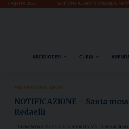
Skip
7 Agosto 2026
Santi Sisto II, papa, e compagni, marti
to
content
ARCIDIOCESI
CURIA
AGEND
ARCIVESCOVO
NEWS
NOTIFICAZIONE – Santa messa 
Redaelli
L’Arcivescovo Mons. Carlo Roberto Maria Redaelli pre