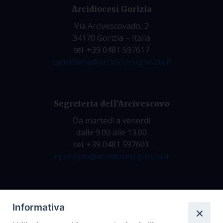
Arcidiocesi Gorizia
Via Arcivescovado, 2
34170 Gorizia – Italia
tel. +39 0481 597617
cancelleria@arcidiocesi.gorizia.it
Segreteria dell’Arcivescovo
Da martedì a venerdì
dalle 9.00 alle 13.00
tel. +39 0481 597601
episcopio@arcidiocesi.gorizia.it
Archivio Storico
Informativa
Da lunedì a venerdì