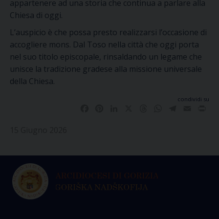
appartenere ad una storia che continua a parlare alla
Chiesa di oggi.
L’auspicio è che possa presto realizzarsi l’occasione di
accogliere mons. Dal Toso nella città che oggi porta
nel suo titolo episcopale, rinsaldando un legame che
unisce la tradizione gradese alla missione universale
della Chiesa.
condividi su
Facebook
Pinterest
LinkedIn
X
Threads
WhatsApp
Telegram
Email
Pri
15 Giugno 2026