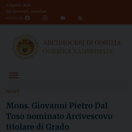
Skip
8 Agosto 2026
to
San Domenico, sacerdote
content
Facebook
Instagram
YouTube
Feed
seguici su
Channel
NEWS
Mons. Giovanni Pietro Dal
Toso nominato Arcivescovo
titolare di Grado