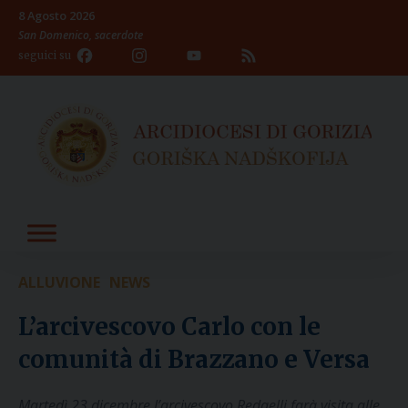
Skip
8 Agosto 2026
to
San Domenico, sacerdote
content
Facebook
Instagram
YouTube
Feed
seguici su
Channel
ALLUVIONE
NEWS
L’arcivescovo Carlo con le
comunità di Brazzano e Versa
Martedì 23 dicembre l’arcivescovo Redaelli farà visita alle