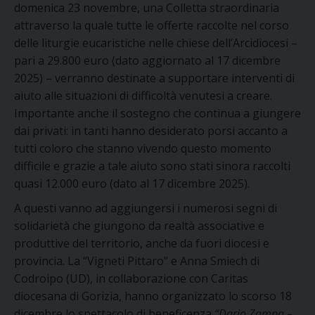
domenica 23 novembre, una Colletta straordinaria
attraverso la quale tutte le offerte raccolte nel corso
delle liturgie eucaristiche nelle chiese dell’Arcidiocesi –
pari a 29.800 euro (dato aggiornato al 17 dicembre
2025) – verranno destinate a supportare interventi di
aiuto alle situazioni di difficoltà venutesi a creare.
Importante anche il sostegno che continua a giungere
dai privati: in tanti hanno desiderato porsi accanto a
tutti coloro che stanno vivendo questo momento
difficile e grazie a tale aiuto sono stati sinora raccolti
quasi 12.000 euro (dato al 17 dicembre 2025).
A questi vanno ad aggiungersi i numerosi segni di
solidarietà che giungono da realtà associative e
produttive del territorio, anche da fuori diocesi e
provincia. La “Vigneti Pittaro” e Anna Smiech di
Codroipo (UD), in collaborazione con Caritas
diocesana di Gorizia, hanno organizzato lo scorso 18
dicembre lo spettacolo di beneficenza
“Dario Zampa –