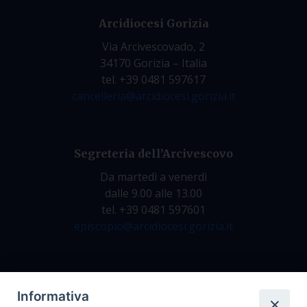
Arcidiocesi Gorizia
Via Arcivescovado, 2
34170 Gorizia – Italia
tel. +39 0481 597617
cancelleria@arcidiocesi.gorizia.it
Segreteria dell’Arcivescovo
Da martedì a venerdì
dalle 9.00 alle 13.00
tel. +39 0481 597601
episcopio@arcidiocesi.gorizia.it
Archivio Storico
Informativa