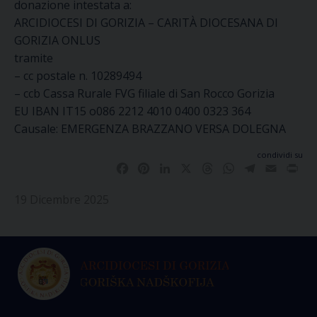
donazione intestata a:
ARCIDIOCESI DI GORIZIA – CARITÀ DIOCESANA DI
GORIZIA ONLUS
tramite
– cc postale n. 10289494
– ccb Cassa Rurale FVG filiale di San Rocco Gorizia
EU IBAN IT15 o086 2212 4010 0400 0323 364
Causale: EMERGENZA BRAZZANO VERSA DOLEGNA
condividi su
Facebook
Pinterest
LinkedIn
X
Threads
WhatsApp
Telegram
Email
Pri
19 Dicembre 2025