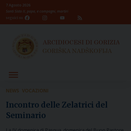
Skip
7 Agosto 2026
to
Santi Sisto II, papa, e compagni, martiri
content
Facebook
Instagram
YouTube
Feed
seguici su
Channel
NEWS
VOCAZIONI
Incontro delle Zelatrici del
Seminario
La IV domenica di Pasqua, domenica del Buon Pastore,