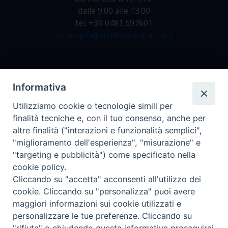
dalle 9.00 alle 13.00
tel. +39 0481 597601
episcopio@arcidiocesi.gorizia.it
Archivio Storico
Informativa
Da lunedì a venerdì
Utilizziamo cookie o tecnologie simili per
dalle 9.00 alle 12.30
finalità tecniche e, con il tuo consenso, anche per
tel. +39 0481 597628
altre finalità ("interazioni e funzionalità semplici",
archivio@arcidiocesi.gorizia.it
"miglioramento dell'esperienza", "misurazione" e
"targeting e pubblicità") come specificato nella
cookie policy.
Ufficio Comunicazioni Sociali
Cliccando su "accetta" acconsenti all'utilizzo dei
tel. +39 0481 531663
cookie. Cliccando su "personalizza" puoi avere
ucs@arcidiocesi.gorizia.it
maggiori informazioni sui cookie utilizzati e
personalizzare le tue preferenze. Cliccando su