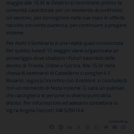
maggio alle 15.30 le Zelatrici si incontrano presso la
comunità sacerdotale per un momento di confronto
col vescovo, per consegnare nelle sue mani le offerte
raccolte con tanta pazienza, per continuare a pregare
insieme.
Per molti il Seminario è una realtà quasi sconosciuta.
Per questo lunedì 15 maggio viene organizzata un
pomeriggio dove studiano i futuri sacerdoti delle
diocesi di Trieste, Udine e Gorizia. Alle 15.30 nella
chiesa di seminario di Castellerio si pregherà il
Rosario; seguirà l’incontro con il rettore; si concluderà
con un momento di festa insieme. Ci sarà un pullman
che raccoglierà le persone in diversi punti della
diocesi. Per informazioni ed adesioni contattare la
sig.ra Angela Ceccotti 348 5290164.
condividi su
Facebook
Pinterest
LinkedIn
X
Threads
WhatsApp
Telegram
Email
Pri