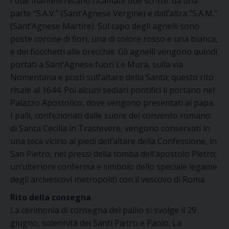
I due mantelli recano ricamate due scritte: da una
parte “S.A.V.” (Sant’Agnese Vergine) e dall’altra “S.A.M.”
(Sant’Agnese Martire). Sul capo degli agnelli sono
poste corone di fiori, una di colore rosso e una bianca,
e dei fiocchetti alle orecchie. Gli agnelli vengono quindi
portati a Sant’Agnese fuori Le Mura, sulla via
Nomentana e posti sull’altare della Santa; questo rito
risale al 1644. Poi alcuni sediari pontifici li portano nel
Palazzo Apostolico, dove vengono presentati al papa.
I palli, confezionati dalle suore del convento romano
di Santa Cecilia in Trastevere, vengono conservati in
una teca vicino ai piedi dell’altare della Confessione, in
San Pietro, nei pressi della tomba dell’apostolo Pietro;
un’ulteriore conferma e simbolo dello speciale legame
degli arcivescovi metropoliti con il vescovo di Roma.
Rito della consegna
La cerimonia di consegna del pallio si svolge il 29
giugno, solennità dei Santi Pietro e Paolo. La