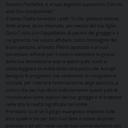
Sommo Pontefice, e ai tuoi legittimi successori. Così mi
aiuti Dio onnipotente”.
Il Santo Padre benedice i palli: “O Dio, pastore eterno
delle anime, da te chiamate, per mezzo del tuo figlio
Gesù Cristo con l’appellativo di pecore del gregge e il
cui governo hai voluto affidare, sotto l’immagine del
buon pastore, al beato Pietro apostolo e ai suoi
successori, effondi per il nostro ministero la grazia
della tua benedizione sopra questi palli, scelti a
simboleggiare la realtà della cura pastorale. Accogli
benigno le preghiere che umilmente di rivolgiamo e
concedi, per i meriti e l’intercessione degli apostoli, a
coloro che per tuo dono indosseranno questi palli di
riconoscersi come pastori del tuo gregge e di tradurre
nella vita la realtà significata nel nome.
Prendano su di sé il giogo evangelico imposto sulle
loro spalle e sia per loro così lieve e soave da poter
precedere gli altri nella via dei tuoi comandamenti con