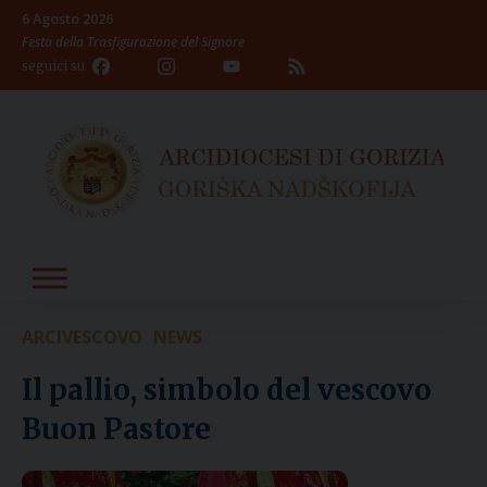
Skip
6 Agosto 2026
to
Festa della Trasfigurazione del Signore
content
Facebook
Instagram
YouTube
Feed
seguici su
Channel
ARCIVESCOVO
NEWS
Il pallio, simbolo del vescovo
Buon Pastore