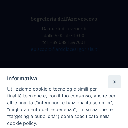
Segreteria dell’Arcivescovo
Da martedì a venerdì
dalle 9.00 alle 13.00
tel. +39 0481 597601
episcopio@arcidiocesi.gorizia.it
Archivio Storico
Informativa
Da lunedì a venerdì
Utilizziamo cookie o tecnologie simili per
dalle 9.00 alle 12.30
finalità tecniche e, con il tuo consenso, anche per
tel. +39 0481 597628
altre finalità ("interazioni e funzionalità semplici",
archivio@arcidiocesi.gorizia.it
"miglioramento dell'esperienza", "misurazione" e
"targeting e pubblicità") come specificato nella
cookie policy.
Ufficio Comunicazioni Sociali