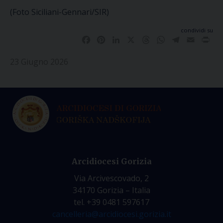
(Foto Siciliani-Gennari/SIR)
condividi su
Facebook
Pinterest
LinkedIn
X
Threads
WhatsApp
Telegram
Email
Pri
23 Giugno 2026
Arcidiocesi Gorizia
Via Arcivescovado, 2
34170 Gorizia – Italia
tel. +39 0481 597617
cancelleria@arcidiocesi.gorizia.it