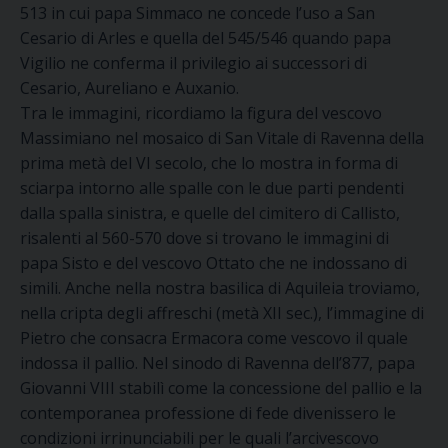
513 in cui papa Simmaco ne concede l’uso a San
Cesario di Arles e quella del 545/546 quando papa
Vigilio ne conferma il privilegio ai successori di
Cesario, Aureliano e Auxanio.
Tra le immagini, ricordiamo la figura del vescovo
Massimiano nel mosaico di San Vitale di Ravenna della
prima metà del VI secolo, che lo mostra in forma di
sciarpa intorno alle spalle con le due parti pendenti
dalla spalla sinistra, e quelle del cimitero di Callisto,
risalenti al 560-570 dove si trovano le immagini di
papa Sisto e del vescovo Ottato che ne indossano di
simili. Anche nella nostra basilica di Aquileia troviamo,
nella cripta degli affreschi (metà XII sec.), l’immagine di
Pietro che consacra Ermacora come vescovo il quale
indossa il pallio. Nel sinodo di Ravenna dell’877, papa
Giovanni VIII stabilì come la concessione del pallio e la
contemporanea professione di fede divenissero le
condizioni irrinunciabili per le quali l’arcivescovo