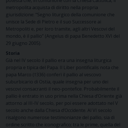
potestà che, in comunione con la Chiesa Cattolica, il
metropolita acquista di diritto nella propria
giurisdizione: “Segno liturgico della comunione che
unisce la Sede di Pietro e il suo Successore ai
Metropoliti e, per loro tramite, agli altri Vescovi del
mondo, è il pallio” (Angelus di papa Benedetto XVI del
29 giugno 2005).
Storia
Già nel IV secolo il pallio era una insegna liturgica
propria e tipica del Papa. Il Liber pontificalis nota che
papa Marco (†336) conferì il pallio al vescovo
suburbicario di Ostia, quale insegna per uno dei
vescovi consacranti il neo-pontefice. Probabilmente il
pallio è entrato in uso prima nella Chiesa d’Oriente già
attorno al III-IV secolo, per poi essere adottato nel V
secolo anche dalla Chiesa d’Occidente. Al VI secolo
risalgono numerose testimonianze del pallio, sia di
ordine scritto che iconografico; tra le prime, quella del