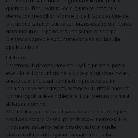
croci nere di seta, una su ognuna delle due code e
quattro sull’incurvatura, ed è guarnito, davanti e
dietro, con tre spilloni d’oro e gioielli (acicula). Queste
ultime due caratteristiche sembrano essere un ricordo
dei tempi in cui il pallio era una semplice sciarpa
piegata a doppio e appuntata con una spilla sulla
spalla sinistra.
Utilizzo
I metropoliti devono ricevere il pallio prima di poter
esercitare il loro ufficio nella diocesi a cui sono inviati,
anche se erano stati nominati in precedenza in
un’altra sede ecclesiastica; secondo il Diritto Canonico,
un metropolita deve richiedere il pallio entro tre mesi
dalla sua nomina.
Mentre il papa indossa il pallio sempre e dovunque si
trovi a celebrare Messa, gli arcivescovi metropoliti lo
indossano soltanto nelle loro diocesi o in quelle
limitrofe dette suffraganee, appartenenti alla