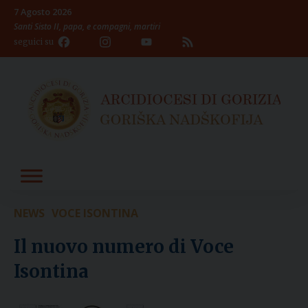
Skip
7 Agosto 2026
to
Santi Sisto II, papa, e compagni, martiri
content
Facebook
Instagram
YouTube
Feed
seguici su
Channel
NEWS
VOCE ISONTINA
Il nuovo numero di Voce
Isontina