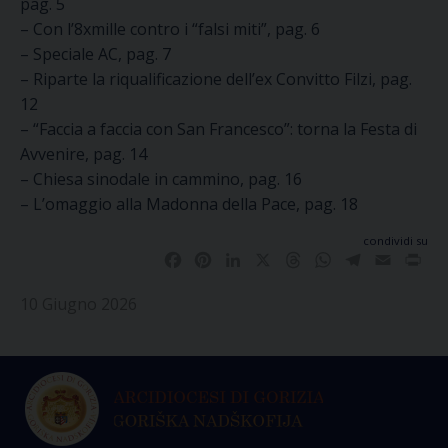
pag. 5
– Con l’8xmille contro i “falsi miti”, pag. 6
– Speciale AC, pag. 7
– Riparte la riqualificazione dell’ex Convitto Filzi, pag.
12
– “Faccia a faccia con San Francesco”: torna la Festa di
Avvenire, pag. 14
– Chiesa sinodale in cammino, pag. 16
– L’omaggio alla Madonna della Pace, pag. 18
condividi su
Facebook
Pinterest
LinkedIn
X
Threads
WhatsApp
Telegram
Email
Pri
10 Giugno 2026