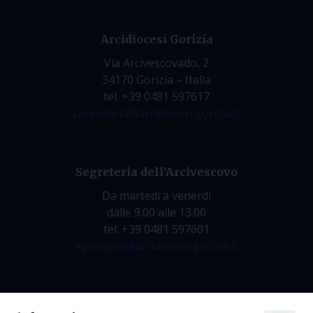
Arcidiocesi Gorizia
Via Arcivescovado, 2
34170 Gorizia – Italia
tel. +39 0481 597617
cancelleria@arcidiocesi.gorizia.it
Segreteria dell’Arcivescovo
Da martedì a venerdì
dalle 9.00 alle 13.00
tel. +39 0481 597601
episcopio@arcidiocesi.gorizia.it
Archivio Storico