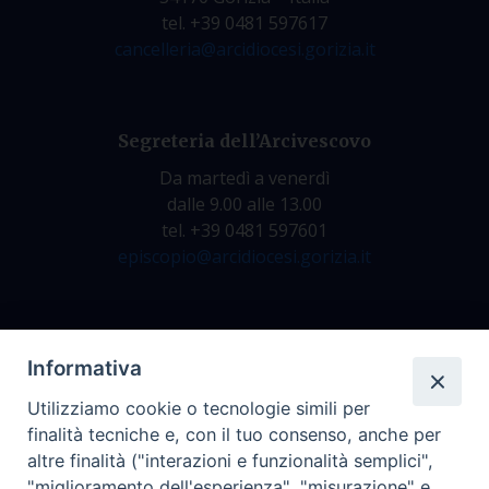
tel. +39 0481 597617
cancelleria@arcidiocesi.gorizia.it
Segreteria dell’Arcivescovo
Da martedì a venerdì
dalle 9.00 alle 13.00
tel. +39 0481 597601
episcopio@arcidiocesi.gorizia.it
Archivio Storico
Informativa
Da lunedì a venerdì
Utilizziamo cookie o tecnologie simili per
dalle 9.00 alle 12.30
finalità tecniche e, con il tuo consenso, anche per
tel. +39 0481 597628
altre finalità ("interazioni e funzionalità semplici",
archivio@arcidiocesi.gorizia.it
"miglioramento dell'esperienza", "misurazione" e