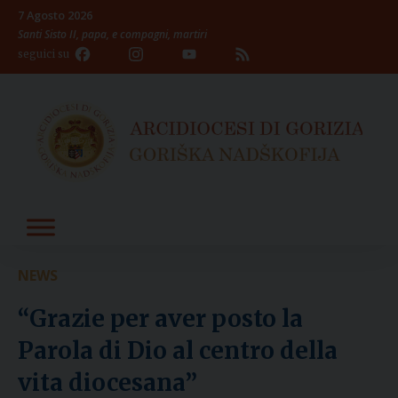
Skip
7 Agosto 2026
to
Santi Sisto II, papa, e compagni, martiri
content
Facebook
Instagram
YouTube
Feed
seguici su
Channel
NEWS
“Grazie per aver posto la
Parola di Dio al centro della
vita diocesana”