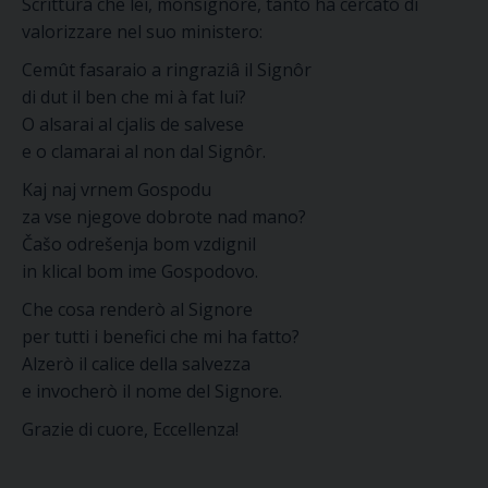
Scrittura che lei, monsignore, tanto ha cercato di
valorizzare nel suo ministero:
Cemût fasaraio a ringraziâ il Signôr
di dut il ben che mi à fat lui?
O alsarai al cjalis de salvese
e o clamarai al non dal Signôr.
Kaj naj vrnem Gospodu
za vse njegove dobrote nad mano?
Čašo odrešenja bom vzdignil
in klical bom ime Gospodovo.
Che cosa renderò al Signore
per tutti i benefici che mi ha fatto?
Alzerò il calice della salvezza
e invocherò il nome del Signore.
Grazie di cuore, Eccellenza!