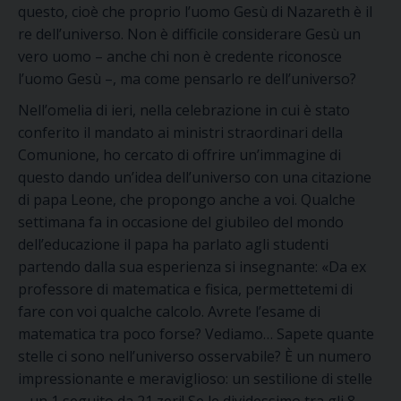
questo, cioè che
proprio l’uomo
Gesù di Nazareth
è
il
re dell’universo.
Non è difficile considerare
Gesù
un
vero
uomo
– anche chi non è credente riconosce
l’uomo Gesù –
, ma come pensarlo re dell’universo?
Ne
ll’omelia
di ieri,
nella celebrazione in cui
è stato
conferito il mandato ai ministri straordinari della
Comunione, ho
cercato di offrire un
’
immagine di
questo dando un’idea dell’universo con una citazione
di papa Leone, che propongo anche a voi.
Qualche
settimana fa in occasione del giubileo del mondo
dell’educazione il papa ha parlato agli studenti
partendo da
lla sua
esperienza
si insegnante
:
«Da ex
professore di matematica e fisica, permettetemi di
fare con voi qualche calcolo. Avrete l’esame di
matematica tra poco forse? Vediamo… Sapete quante
stelle ci sono nell’universo osservabile? È un numero
impressionante e meraviglioso: un sestilione di stelle