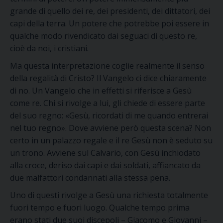
grande di quello dei re, dei presidenti, dei dittatori, dei
capi della terra. Un potere che potrebbe poi essere in
qualche modo rivendicato dai seguaci di questo re,
cioè
da noi,
i cristiani.
Ma questa interpretazione coglie realmente il senso
della regalità di Cristo? Il Vangelo ci dice chiaramente
di no.
Un Vangelo che
in effetti
si riferisce a Gesù
come re. Chi si rivolge a lui, gli chiede di essere parte
del suo regno:
«Gesù, ricordati di me quando entrerai
nel tuo regno»
.
D
ove avviene
però
questa scena? Non
certo in un palazzo regale e il re Gesù non è seduto su
un trono. Avviene sul Calvario, con Gesù inchiodato
alla croce, deriso dai capi e dai soldati, affiancato da
due malfattori condannati alla stessa pena.
Uno di questi
rivolge a Gesù una richiesta totalmente
fuori tempo e fuori luogo.
Qualche tempo prima
erano stati due su
o
i discepoli – Giacomo e Giovanni –