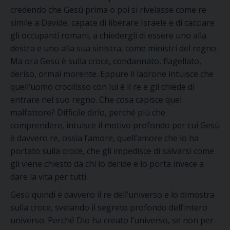
credendo che Gesù prima o poi si rivelasse come re
simile a Davide
,
capace di liberare Israele e di cacciare
gli occupanti romani,
a chiedergli di essere uno alla
destra e uno alla sua sinistra, come ministri del regno.
Ma ora Gesù è sulla croce, condannato, flagellato,
deriso, ormai morente. Eppure il ladrone intuisce che
quell’uomo crocifisso con lui è il re e gli chiede di
entrare nel suo regno.
Che cosa capisce quel
malfattore? Difficile dirlo, perché più che
c
omprendere
, intuisce il motivo profondo per cui Gesù
è davvero re, ossia l’amore, quell’amore che lo ha
portato sulla croce, che gli impedisce di salvarsi come
gli viene chiesto
da chi lo deride e lo porta invece a
dare la vita per tutti.
Gesù
quindi
è davvero il re dell’universo e lo dimostra
sulla croce, svelando il
segreto profondo dell’intero
universo. Perché Dio ha creato l’universo, se non per