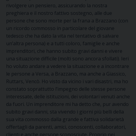
rivolgere un pensiero, assicurando la nostra
preghiera e il nostro fattivo sostegno, alle due
persone che sono morte per la frana a Brazzano
(
con
un
ricordo commosso in particolare del giovane
tedesco che ha dato la vita nel tentativo di salvare
un’altra persona) e a tutti coloro, famiglie e anche
imprenditori, che hanno subito gravi danni e vivere
una situazione difficile (molti sono ancora sfollati)
.
Ieri
ho voluto andare a vedere la situazione e a incontrare
le persone a Versa, a Brazzano, ma anche a
Giassico
,
Ruttars
,
Vencò
. Ho visto da vicino i vari disastri, ma ho
constato soprattutto l’impegno delle stesse persone
interessate, delle istituzioni, dei volontari venuti anche
da fuori. Un imprenditore mi ha detto che, pur avendo
subito gravi danni, sta vivendo i giorni più belli della
sua vita commosso dalla grande e fattiva solidarietà
offertagli da parenti, amici, conoscenti, collaboratori,
clienti e anche persone sconosciute. Proprio nei