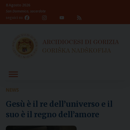
Skip
8 Agosto 2026
to
San Domenico, sacerdote
content
Facebook
Instagram
YouTube
Feed
seguici su
Channel
NEWS
Gesù è il re dell’universo e il
suo è il regno dell’amore