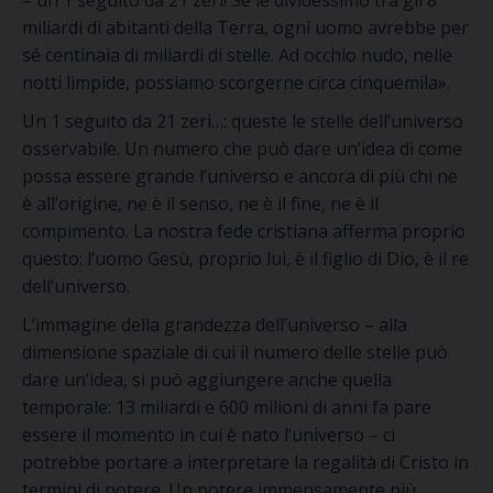
– un 1 seguito da 21 zeri! Se le dividessimo tra gli 8
miliardi di abitanti della Terra, ogni uomo avrebbe per
sé centinaia di miliardi di stelle. Ad occhio nudo, nelle
notti limpide, possiamo scorgerne circa cinquemila»
.
Un 1 seguito da 21 zeri…
:
queste le stelle dell’universo
osservabile. Un
numero che può dare un
’idea di come
p
ossa
essere grande l’universo e ancora di più chi ne
è all’origine, ne è il senso, ne è il fine, ne è il
compimento.
La nostra fede cristiana
afferma
proprio
quest
o
: l’uomo Gesù, proprio lui, è il figlio di Dio, è il re
dell’universo.
L’immagine della grandezza dell’universo – alla
dimensione spaziale di cui il numero delle stelle può
dare un’idea,
si può aggiungere anche quella
temporale: 13 miliardi e 600 milioni di anni
fa pare
essere il momento in cui è nato l’universo
– ci
potrebbe portare a interpretare la regalità di Cristo in
termini di potere. Un potere immensamente più