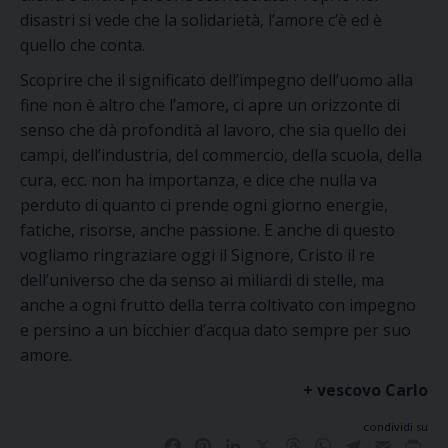
disastri si vede che
la solidarietà,
l’amore c’è ed è
quello che conta.
Scoprire che il s
ignificato
dell’impegno
dell’uomo
alla
fine non è altro che l’amore, c
i apre un orizzonte di
senso che dà profondità al lavoro, che sia quello dei
campi, dell’industria, del commercio, della scuola, della
cura, ecc. non ha importanza, e dice che nulla va
perduto di quanto ci prende ogni giorno energie,
fatiche, risorse, anche passione.
E anche di questo
vogliamo ringraziare
oggi
il Signore, Cristo il re
dell’universo che da senso ai miliardi di stelle, ma
anche a ogni frutto della terra
coltivato con impegno
e persino a un bicchier d’acqua dato
sempre
per suo
amore.
+ vescovo Carlo
condividi su
Facebook
Pinterest
LinkedIn
X
Threads
WhatsApp
Telegram
Email
Pri