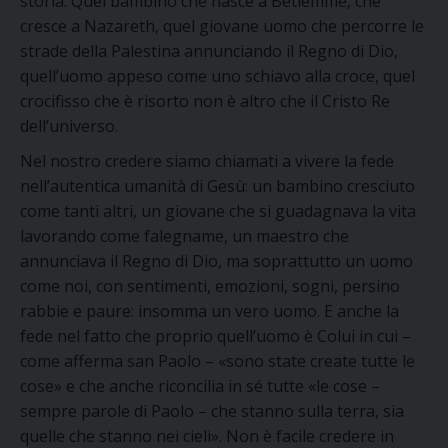
storia
.
Quel bambino che nasce a Betlemme, che
cresce a Nazareth, quel giovane uomo che percorre le
strade della Palestina annunciando il Regno di Dio,
quell’uomo appeso come uno schiavo alla croce, quel
crocifisso che è risorto
non è altro che il Cristo Re
dell’universo.
Nel nostr
o
credere
siamo chiamati a
vivere
la fede
nell’autentica umanità di Gesù
:
un bambino cresciuto
come tanti altri, un giovane che si guadagnava la vita
lavorando come falegname, un maestro che
annunciava il Regno di Dio, ma soprattutto un uomo
come noi, con sentimenti, emozioni, sogni, persino
rabbie e
paure: insomma un vero uomo. E
anche
la
fede nel fatto che proprio quell’uomo è Colui in cui –
come afferma san Paolo –
«sono state create tutte le
cose»
e che anche riconcilia in sé tutte
«le cose
–
sempre parole di Paolo –
che stanno sulla te
rr
a, sia
quelle che stanno nei cieli»
. Non è facile
credere in