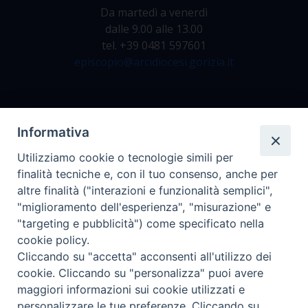
Da martedì a venerdì
dalle 9.00 alle 13.00
tel. +39 0481 597601
episcopio@arcidiocesi.gorizia.it
Archivio Storico
Informativa
Da lunedì a venerdì
Utilizziamo cookie o tecnologie simili per
dalle 9.00 alle 12.30
finalità tecniche e, con il tuo consenso, anche per
tel. +39 0481 597628
altre finalità ("interazioni e funzionalità semplici",
archivio@arcidiocesi.gorizia.it
"miglioramento dell'esperienza", "misurazione" e
"targeting e pubblicità") come specificato nella
cookie policy.
Ufficio Comunicazioni Sociali
Cliccando su "accetta" acconsenti all'utilizzo dei
tel. +39 0481 531663
cookie. Cliccando su "personalizza" puoi avere
ucs@arcidiocesi.gorizia.it
maggiori informazioni sui cookie utilizzati e
personalizzare le tue preferenze. Cliccando su