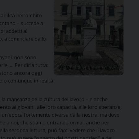
bilità nell’ambito
ccontano – succede a
 di addetti al
o, a cominciare dallo
giovani: non sono
ie, … Per dirla tutta:
sistono ancora oggi
ro o comunque in realtà
la mancanza della cultura del lavoro – e anche
to ai giovani, alle loro capacità, alle loro speranze,
 in un’epoca fortemente diversa dalla nostra, ma dove
anche a noi, che stiamo entrando ormai, anche per
ella seconda lettura, può farci vedere che il lavoro
to può essere “oggetto dei nostri pensieri” e del