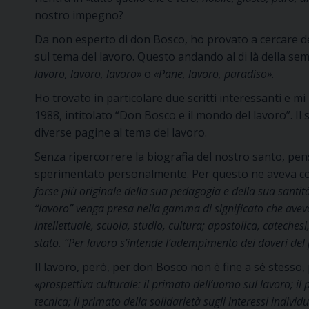
nostro impegno?
Da non esperto di don Bosco, ho provato a cercare d
sul tema del lavoro. Questo andando al di là della sem
lavoro, lavoro, lavoro»
o
«Pane, lavoro, paradiso»
.
Ho trovato in particolare due scritti interessanti e mi
1988, intitolato “Don Bosco e il mondo del lavoro”.
diverse pagine al tema del lavoro.
Senza ripercorrere la biografia del nostro santo, pen
sperimentato personalmente. Per questo ne aveva com
forse più originale della sua pedagogia e della sua santità
“lavoro” venga presa nella gamma di significato che aveva 
intellettuale, scuola, studio, cultura; apostolica, cateches
stato. “Per lavoro s’intende l’adempimento dei doveri del 
Il lavoro, però, per don Bosco non è fine a sé stesso
«prospettiva culturale: il primato dell’uomo sul lavoro; il 
tecnica; il primato della solidarietà sugli interessi individua