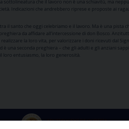
la sottolineatura che il lavoro non è una schiavitù, ma nep
cietà. Indicazioni che andrebbero riprese e proposte ai ragaz
o tra il santo che oggi celebriamo e il lavoro. Ma è una pist
eghiera da affidare all’intercessione di don Bosco. Anzitutt
alizzare la loro vita, per valorizzare i doni ricevuti dal Sig
 è una seconda preghiera – che gli adulti e gli anziani sappi
 il loro entusiasmo, la loro generosità.