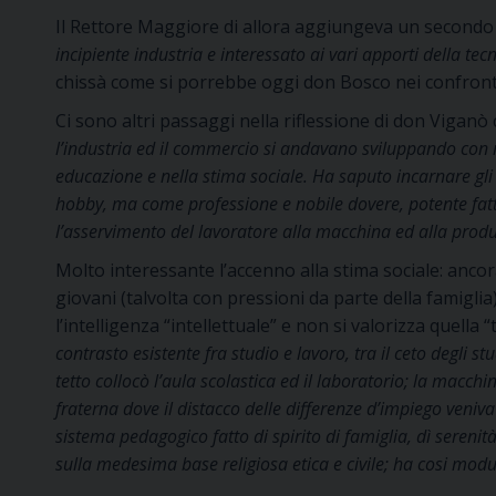
Il Rettore Maggiore di allora aggiungeva un secondo
incipiente industria e interessato ai vari apporti della te
chissà come si porrebbe oggi don Bosco nei confronti d
Ci sono altri passaggi nella riflessione di don Viganò
l’industria ed il commercio si andavano sviluppando con 
educazione e nella stima sociale. Ha saputo incarnare gli
hobby, ma come professione e nobile dovere, potente fattor
l’asservimento del lavoratore alla macchina ed alla prod
Molto interessante l’accenno alla stima sociale: anco
giovani (talvolta con pressioni da parte della famiglia)
l’intelligenza “intellettuale” e non si valorizza quell
contrasto esistente fra studio e lavoro, tra il ceto degli stu
tetto collocò l’aula scolastica ed il laboratorio; la macc
fraterna dove il distacco delle differenze d’impiego veni
sistema pedagogico fatto di spirito di famiglia, dì sereni
sulla medesima base religiosa etica e civile; ha cosi modu