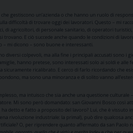
 che gestiscono un’azienda o che hanno un ruolo di responsa
sulla difficoltà di trovare oggi dei lavoratori. Questo – mi ra
cnici, di agricoltori, di personale sanitario, di operatori turistici,
i trovano. E ciò succede anche quando le condizioni di lavor
sto – mi dicono – sono buone e interessanti.
no diversi colpevoli, ma alla fine i principali accusati sono i 
iglie, hanno pretese, sono interessati solo ai soldi e alle fer
va sicuramente ricalibrato. E cerco di farlo ricordando che e
rispondono, ma sono una minoranza e di solito vanno all’este
plesso, ma intuisco che sia anche una questione culturale – 
atore. Mi sono però domandato: san Giovanni Bosco così atten
sa ha detto e fatto a proposito del lavoro? Lui, che è vissuto
 piena rivoluzione industriale: la prima!), può dire qualcosa 
artificiale? O, per riprendere quanto affermato da san Paolo n
amabile, onorato, quello che è virtù e merita lode»
e che per ques