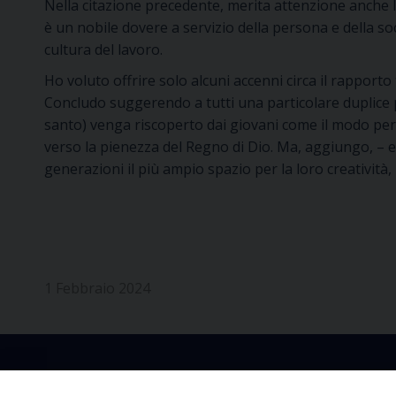
Nella citazione precedente, merita attenzione anche 
è un nobile dovere a servizio della persona e della so
cultura del lavoro.
Ho voluto offrire solo alcuni accenni circa il rapport
Concludo suggerendo a tutti una particolare duplice pr
santo) venga riscoperto dai giovani come il modo per re
verso la pienezza del Regno di Dio. Ma, aggiungo, – ed
generazioni il più ampio spazio per la loro creatività,
1 Febbraio 2024