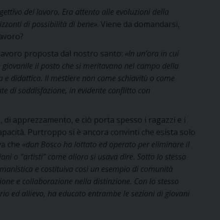
ttivo del lavoro. Era attento alle evoluzioni della
zzonti di possibilità di bene»
. Viene da domandarsi,
lavoro?
l lavoro proposta dal nostro santo:
«In un’ora in cui
 giovanile il posto che si meritavano nel campo della
a e didattica. Il mestiere non come schiavitù o come
e di soddisfazione, in evidente conflitto con
, di apprezzamento, e ciò porta spesso i ragazzi e i
 capacità. Purtroppo si è ancora convinti che esista solo
ava che
«don Bosco ha lottato ed operato per eliminare il
giani o “artisti” come allora si usava dire. Sotto lo stesso
a umanistica e costituiva così un esempio di comunità
one e collaborazione nella distinzione. Con lo stesso
orio ed allievo, ha educato entrambe le sezioni di giovani