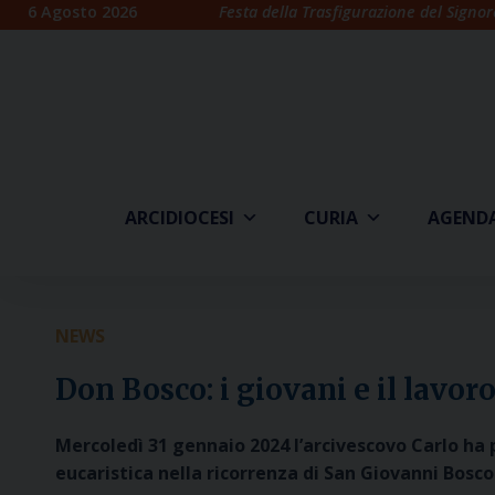
Skip
6 Agosto 2026
Festa della Trasfigurazione del Signor
to
content
ARCIDIOCESI
CURIA
AGEND
NEWS
Don Bosco: i giovani e il lavor
Mercoledì 31 gennaio 2024 l’arcivescovo Carlo ha p
eucaristica nella ricorrenza di San Giovanni Bosco