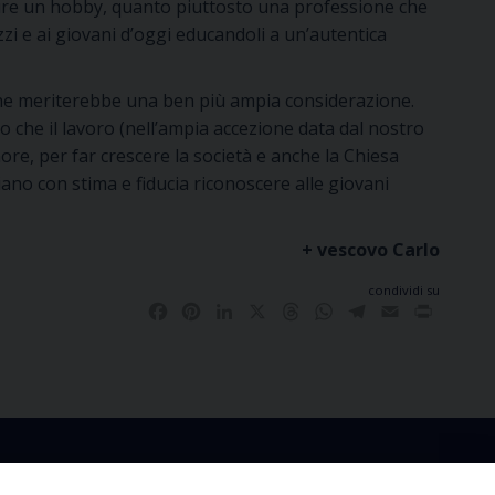
pure un hobby, quanto piuttosto una professione che
zi e ai giovani d’oggi educandoli a un’autentica
a che meriterebbe una ben più ampia considerazione.
o che il lavoro (nell’ampia accezione data dal nostro
nore, per far crescere la società e anche la Chiesa
ano con stima e fiducia riconoscere alle giovani
+ vescovo Carlo
condividi su
Facebook
Pinterest
LinkedIn
X
Threads
WhatsApp
Telegram
Email
Print