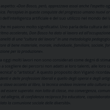
 aspetto:
«Don Bosco, però, apprezzava assai anche l’aspetto ogge
cnica. Percepiva in queste conquiste del progresso umano nuovi ori
ell’intelligenza artificiale e del suo utilizzo nel mondo del 
 che mi paiono molto significativi. Uno parla della cultura de
ritmo accelerato, Don Bosco ha dato al lavoro ed all’occupazione
 aneliti dì una “cultura del lavoro” in una metodologia pedagogic
e di bene materiale, morale, individuale, familiare, sociale, font
uzione per la produzione»
.
ra oggi molti lavori non sono considerati come degni di stima
 a scegliere dei percorsi non adatti ai loro talenti, alle loro
a “tecnica” o “artistica”. A questo proposito don Viganò ricord
denti e delle professioni liberali e quello degli operai e degli arti
hina stava accanto al libro, la tecnica andava insieme alla cultur
va ad essere superato: non lotta di classe, ma convergenza, comuni
tà ed allegria, di confidenza reciproca fra educatore, capolaborat
lato la comunione sociale delle diversità»
.