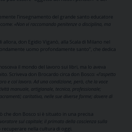
evemente l’insegnamento del grande santo educatore
, come:
«Non vi raccomando penitenze o disciplina, ma
i allora, don Egidio Viganò, alla Scala di Milano nel
 Profondamente uomo profondamente santo”, che dedica
sceva il mondo del lavoro sui libri, ma lo aveva
ito. Scriveva don Brocardo circa don Bosco:
«l’aspetto
voro e col lavoro. Ad una condizione, però, che la voce
ività manuale, artigianale, tecnica, professionale;
sacramenti; caritativa, nelle sue diverse forme; dovere di
ò che don Bosco si è situato in una precisa
avoratore sul capitale; il primato della coscienza sulla
recuperare nella cultura di oggi.