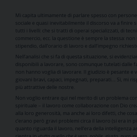
Mi capita ultimamente di parlare spesso con persone
sociale e quasi inevitabilmente il discorso va a finire 
tutti i livelli: che si tratti di operai specializzati, di te
commercio, ecc. la questione è sempre la stessa: non s
stipendio, dall’orario di lavoro e dall’impegno richie
Nell’analisi che si fa di questa situazione, si evidenzia
disponibili a lavorare, sono comunque tutelati dalle fam
non hanno voglia di lavorare. Il giudizio è pesante e 
giovani bravi, capaci, impegnati, preparati…. Sì, mi 
più attrattive delle nostre.
Non voglio entrare qui nel merito di un problema com
spirituale – il lavoro come collaborazione con Dio cre
alla loro generosità, ma anche ai loro difetti, che co
c’erano però gravi problemi circa il lavoro (si era in
quanto riguarda il lavoro, nell’era della intelligenza 
rientra in
«tutto quello che è vero, nobile, giusto, puro, 