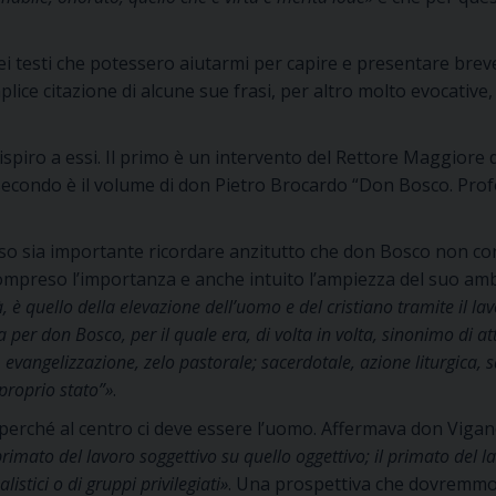
ei testi che potessero aiutarmi per capire e presentare br
plice citazione di alcune sue frasi, per altro molto evocative
 ispiro a essi. Il primo è un intervento del Rettore Maggiore d
 Il secondo è il volume di don Pietro Brocardo “Don Bosco.
so sia importante ricordare anzitutto che don Bosco non cono
preso l’importanza e anche intuito l’ampiezza del suo amb
, è quello della elevazione dell’uomo e del cristiano tramite il la
per don Bosco, per il quale era, di volta in volta, sinonimo di att
i, evangelizzazione, zelo pastorale; sacerdotale, azione liturgica, 
proprio stato”»
.
, perché al centro ci deve essere l’uomo. Affermava don Vigan
primato del lavoro soggettivo su quello oggettivo; il primato del l
listici o di gruppi privilegiati»
. Una prospettiva che dovremmo 