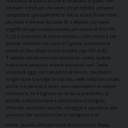
Francesco ai suoi frati che si recavano in paesi non
cristiani:
«I frati poi che vanno fra gli infedeli, possono
comportarsi spiritualmente in mezzo a loro in due modi.
Un modo è che non facciano liti o dispute, ma siano
soggetti ad ogni creatura umana per amore di Dio (1Pt
2,13) e confessino di essere cristiani. L’altro modo è che
quando vedranno che piace al Signore, annunzino la
parola di Dio»
(Regola non bollata, cap. XVI, 6-8).
Tradotte nei termini che spesso ho usato, queste
indicazioni possono essere espresse così: “nella
società di oggi, nel tuo posto di lavoro, nei diversi
luoghi dove si svolge la tua vita, nelle relazioni sociali,
anche tra parenti e amici, non nascondere di essere
cristiano e, se il Signore te ne dà la possibilità, si’
pronto a testimoniare e annunciare il Vangelo,
offrendo anzitutto ascolto, coraggio e speranza alle
persone che incontri o che si rivolgono a te”.
Infine, quanto all’esperienza di Gorizia con Nova