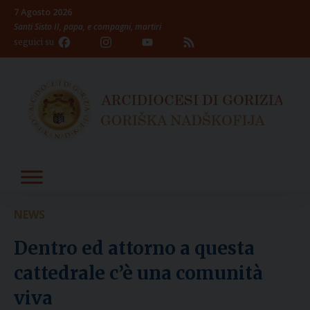
Skip
7 Agosto 2026
to
Santi Sisto II, papa, e compagni, martiri
content
Facebook
Instagram
YouTube
Feed
seguici su
Channel
NEWS
Dentro ed attorno a questa
cattedrale c’è una comunità
viva