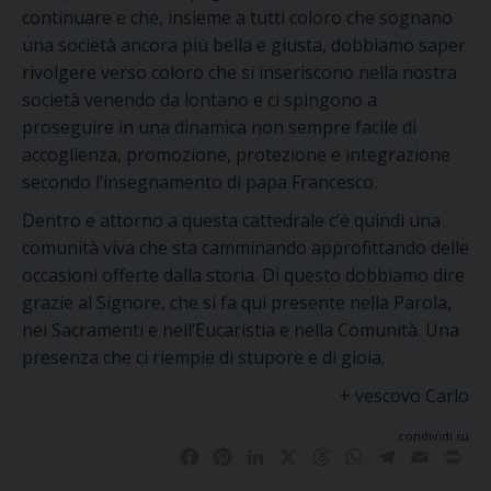
continuare e che, insieme a tutti coloro che sognano
una società ancora più bella e giusta, dobbiamo saper
rivolgere verso coloro che si inseriscono nella nostra
società venendo da lontano e ci spingono a
proseguire in una dinamica non sempre facile di
accoglienza, promozione, protezione e integrazione
secondo l’insegnamento di papa Francesco.
Dentro e attorno a questa cattedrale c’è quindi una
comunità viva che sta camminando approfittando delle
occasioni offerte dalla storia. Di questo dobbiamo dire
grazie al Signore, che si fa qui presente nella Parola,
nei Sacramenti e nell’Eucaristia e nella Comunità. Una
presenza che ci riempie di stupore e di gioia.
+ vescovo Carlo
condividi su
Facebook
Pinterest
LinkedIn
X
Threads
WhatsApp
Telegram
Email
Pri