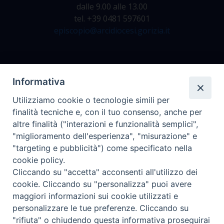
dalle 9.00 alle 13.00
tel. +39 0481 597601
episcopio@arcidiocesi.gorizia.it
Archivio Storico
Informativa
Da lunedì a venerdì
Utilizziamo cookie o tecnologie simili per
dalle 9.00 alle 12.30
finalità tecniche e, con il tuo consenso, anche per
tel. +39 0481 597628
altre finalità ("interazioni e funzionalità semplici",
archivio@arcidiocesi.gorizia.it
"miglioramento dell'esperienza", "misurazione" e
"targeting e pubblicità") come specificato nella
cookie policy.
Ufficio Comunicazioni Sociali
Cliccando su "accetta" acconsenti all'utilizzo dei
tel. +39 0481 531663
cookie. Cliccando su "personalizza" puoi avere
ucs@arcidiocesi.gorizia.it
maggiori informazioni sui cookie utilizzati e
personalizzare le tue preferenze. Cliccando su
"rifiuta" o chiudendo questa informativa proseguirai