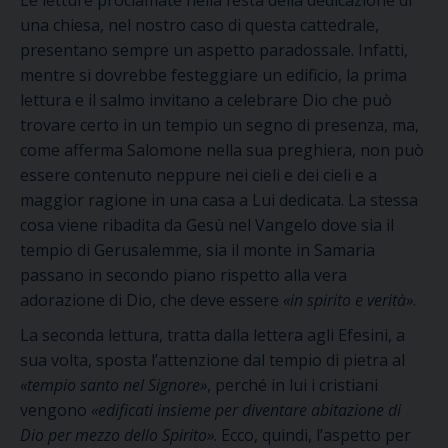
Le letture proclamate nella festa della dedicazione di
una chiesa, nel nostro caso di questa cattedrale,
presentano sempre un aspetto paradossale. Infatti,
mentre si dovrebbe festeggiare un edificio, la prima
lettura e il salmo invitano a celebrare Dio che può
trovare certo in un tempio un segno di presenza, ma,
come afferma Salomone nella sua preghiera, non può
essere contenuto neppure nei cieli e dei cieli e a
maggior ragione in una casa a Lui dedicata. La stessa
cosa viene ribadita da Gesù nel Vangelo dove sia il
tempio di Gerusalemme, sia il monte in Samaria
passano in secondo piano rispetto alla vera
adorazione di Dio, che deve essere
«in spirito e verità»
.
La seconda lettura, tratta dalla lettera agli Efesini, a
sua volta, sposta l’attenzione dal tempio di pietra al
«tempio santo nel Signore»
, perché in lui i cristiani
vengono
«edificati insieme per diventare abitazione di
Dio per mezzo dello Spirito»
. Ecco, quindi, l’aspetto per