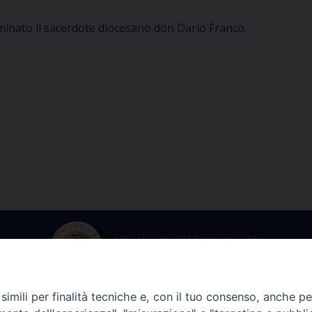
minato il sacerdote diocesano don Dario Franco.
imili per finalità tecniche e, con il tuo consenso, anche per 