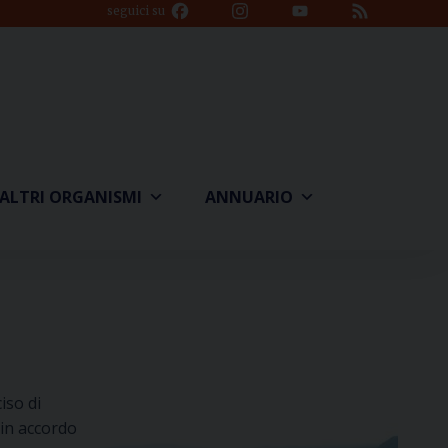
Facebook
Instagram
YouTube
Feed
seguici su
Channel
ALTRI ORGANISMI
ANNUARIO
iso di
 in accordo