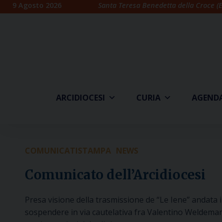
Skip
9 Agosto 2026
Santa Teresa Benedetta della Croce (E
to
content
ARCIDIOCESI
CURIA
AGEND
COMUNICATISTAMPA
NEWS
Comunicato dell’Arcidiocesi
Presa visione della trasmissione de “Le Iene” andata in
sospendere in via cautelativa fra Valentino Weldemaria