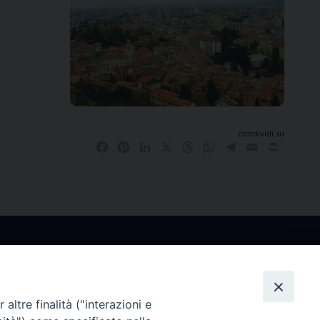
condividi su
Facebook
Pinterest
LinkedIn
X
Threads
WhatsApp
Telegram
Email
Print
altre finalità ("interazioni e