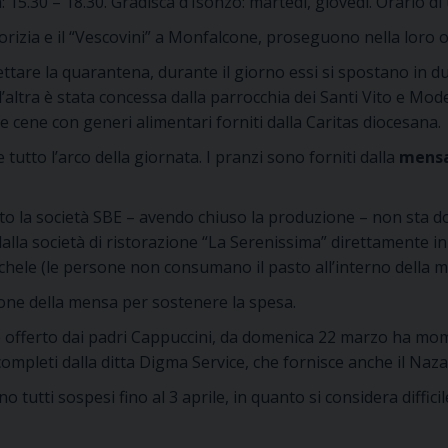
a: 15.30 – 18.30. Gradisca d’Isonzo: martedì, giovedì. Orario di u
Gorizia e il “Vescovini” a Monfalcone, proseguono nella loro 
pettare la quarantena, durante il giorno essi si spostano in 
’altra è stata concessa dalla parrocchia dei Santi Vito e Modest
cene con generi alimentari forniti dalla Caritas diocesana.
 tutto l’arco della giornata. I pranzi sono forniti dalla
mensa
 la società SBE – avendo chiuso la produzione – non sta don
dalla società di ristorazione “La Serenissima” direttamente i
Michele (le persone non consumano il pasto all’interno della 
ione della mensa per sostenere la spesa.
te offerto dai padri Cappuccini, da domenica 22 marzo ha m
pleti dalla ditta Digma Service, che fornisce anche il Nazare
o tutti sospesi fino al 3 aprile, in quanto si considera diffic