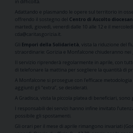
in difficoltà.
Adattando e plasmando le opere sul territorio in osse
offrendo il sostegno del
Centro di Ascolto diocesa
martedì, giovedì, venerdì dalle 10 alle 12 e il mercoledì
cda@caritasgorizia.it.
Gli
Empori della Solidarietà
, vista la riduzione del 
straordinarie: Gorizia e Monfalcone chiuderanno nei g
Il servizio riprenderà regolarmente in aprile, con tutt
di telefonare la mattina per scegliere la quantità di pr
A Monfalcone si prosegue con l’efficace metodologia
aggiunti gli “extra”, se desiderati.
A Gradisca, vista la piccola platea di beneficiari, sono 
I responsabili dei servizi hanno infine invitato l’uten
possibile gli spostamenti.
Gli orari per il mese di aprile rimangono invariati (Gor