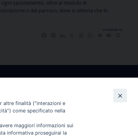
 ogni spostamento, oltre al modulo di
sociazione o dal parroco, dove si attesta che lo
condividi su
Facebook
Pinterest
LinkedIn
X
Threads
WhatsApp
Telegram
Email
Print
altre finalità ("interazioni e
co
Ufficio Comunicazioni Sociali
cità") come specificato nella
rdì
tel. +39 0481 531663
 avere maggiori informazioni sui
.30
ucs@arcidiocesi.gorizia.it
sta informativa proseguirai la
7628