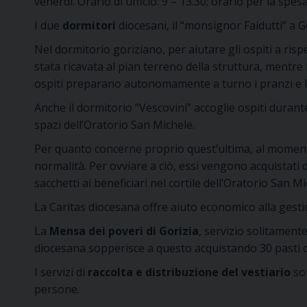
venerdì. Orario di ufficio: 9 – 13.30; orario per la spes
I due
dormitori
diocesani, il “monsignor Faidutti” a 
Nel dormitorio goriziano, per aiutare gli ospiti a ris
stata ricavata al pian terreno della struttura, mentre l
ospiti preparano autonomamente a turno i pranzi e le 
Anche il dormitorio “Vescovini” accoglie ospiti durante
spazi dell’Oratorio San Michele.
Per quanto concerne proprio quest’ultima, al momento
normalità. Per ovviare a ciò, essi vengono acquistati 
sacchetti ai beneficiari nel cortile dell’Oratorio San 
La Caritas diocesana offre aiuto economico alla gest
La
Mensa dei poveri di Gorizia
, servizio solitamen
diocesana sopperisce a questo acquistando 30 pasti com
I servizi di
raccolta e distribuzione del vestiario
son
persone.