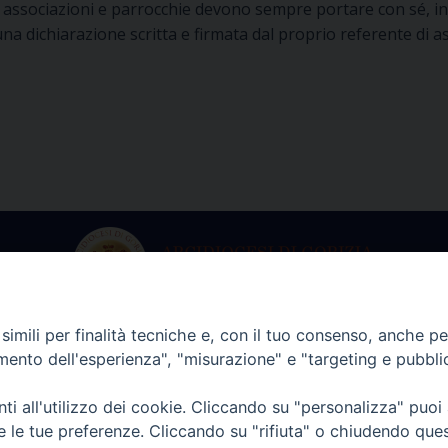
associazioni e parrocchie devono sempre portare con sé, in
na dichiarazione scritta e firmata dal proprio referente di as
imili per finalità tecniche e, con il tuo consenso, anche per 
ria dell’Arcivescovo
Archivio Stori
amento dell'esperienza", "misurazione" e "targeting e pubbli
martedì a venerdì
Da lunedì a vene
i all'utilizzo dei cookie. Cliccando su "personalizza" puoi
lle 9.00 alle 13.00
dalle 9.00 alle 12
re le tue preferenze. Cliccando su "rifiuta" o chiudendo que
. +39 0481 597601
tel. +39 0481 59