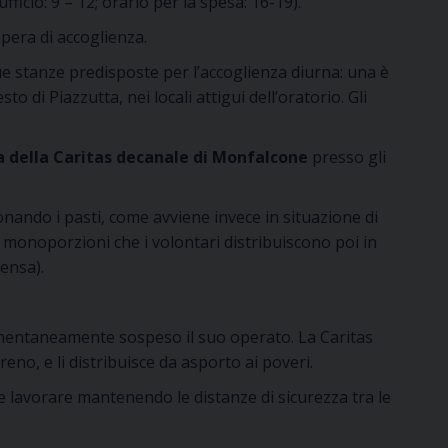
fficio: 9 – 12; orario per la spesa: 16-19).
opera di accoglienza.
due stanze predisposte per l’accoglienza diurna: una è
o di Piazzutta, nei locali attigui dell’oratorio. Gli
 della
Caritas decanale
di Monfalcone
presso gli
ando i pasti, come avviene invece in situazione di
n monoporzioni che i volontari distribuiscono poi in
mensa).
omentaneamente sospeso il suo operato. La Caritas
no, e li distribuisce da asporto ai poveri.
ile lavorare mantenendo le distanze di sicurezza tra le