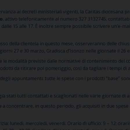
rvanza ai decreti ministeriali vigenti, la Caritas diocesana 
no
, attivo telefonicamente al numero 327 3132745, contattabil
 dalle 15 alle 17. È inoltre sempre possibile scrivere un’e-mail
flusso della clientela in questo mese, osserveranno delle chiu
iorni 27 e 30 marzo, Gradisca d’Isonzo nelle giornate il 26 
e le modalità previste dalle normative di contenimento del cor
odotti da ritirare poi pomeriggio, così da tagliare i tempi di 
 degli appuntamenti: tutte le spese con i prodotti “base” 
già stati tutti contattati e scaglionati nelle varie giornate di 
za a concentrare, in questo periodo, gli acquisiti in due spese
izia: lunedì, mercoledì, venerdì. Orario di ufficio: 9 – 12; ora