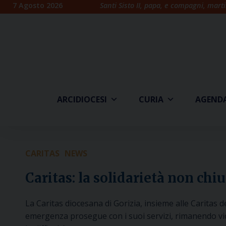
Skip
7 Agosto 2026
Santi Sisto II, papa, e compagni, marti
to
content
ARCIDIOCESI
CURIA
AGEND
CARITAS
NEWS
Caritas: la solidarietà non chi
La Caritas diocesana di Gorizia, insieme alle Caritas d
emergenza prosegue con i suoi servizi, rimanendo vic