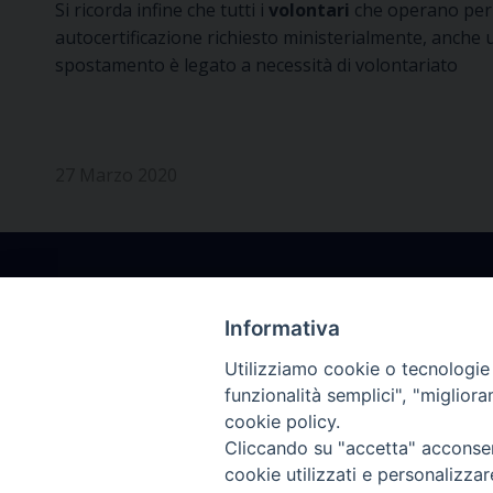
Si ricorda infine che tutti i
volontari
che operano per 
autocertificazione richiesto ministerialmente, anche u
spostamento è legato a necessità di volontariato
27 Marzo 2020
Informativa
Utilizziamo cookie o tecnologie s
Arcidiocesi Gorizia
Segrete
funzionalità semplici", "miglior
cookie policy.
Via Arcivescovado, 2
Da 
Cliccando su "accetta" acconsent
34170 Gorizia – Italia
da
cookie utilizzati e personalizza
tel. +39 0481 597617
tel