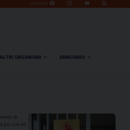
Facebook
Instagram
YouTube
Feed
seguici su
Channel
ALTRI ORGANISMI
ANNUARIO
omento di
 più soli ed