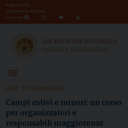
Skip
8 Agosto 2026
to
San Domenico, sacerdote
content
Facebook
Instagram
YouTube
Feed
seguici su
Channel
NEWS
TUTELADEIMINORI
Campi estivi e minori: un corso
per organizzatori e
responsabili maggiorenni