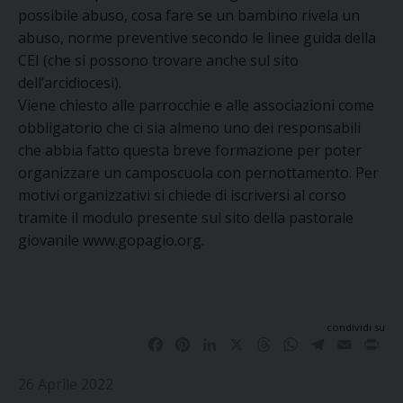
possibile abuso, cosa fare se un bambino rivela un
abuso, norme preventive secondo le linee guida della
CEI (che si possono trovare anche sul sito
dell’arcidiocesi).
Viene chiesto alle parrocchie e alle associazioni
come
obbligatorio che ci sia almeno uno dei responsabili
che abbia fatto questa breve formazione per poter
organizzare un camposcuola con pernottamento.
Per
motivi organizzativi si chiede di iscriversi al corso
tramite il modulo presente sul sito della pastorale
giovanile
www.gopagio.org
.
condividi su
Facebook
Pinterest
LinkedIn
X
Threads
WhatsApp
Telegram
Email
Pri
26 Aprile 2022