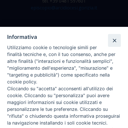
tel. +39 0481 597601
episcopio@arcidiocesi.gorizia.it
Archivio Storico
Informativa
Da lunedì a venerdì
Utilizziamo cookie o tecnologie simili per
dalle 9.00 alle 12.30
finalità tecniche e, con il tuo consenso, anche per
tel. +39 0481 597628
altre finalità ("interazioni e funzionalità semplici",
archivio@arcidiocesi.gorizia.it
"miglioramento dell'esperienza", "misurazione" e
"targeting e pubblicità") come specificato nella
cookie policy.
Ufficio Comunicazioni Sociali
Cliccando su "accetta" acconsenti all'utilizzo dei
tel. +39 0481 531663
cookie. Cliccando su "personalizza" puoi avere
ucs@arcidiocesi.gorizia.it
maggiori informazioni sui cookie utilizzati e
personalizzare le tue preferenze. Cliccando su
"rifiuta" o chiudendo questa informativa proseguirai
la navigazione installando i soli cookie tecnici.